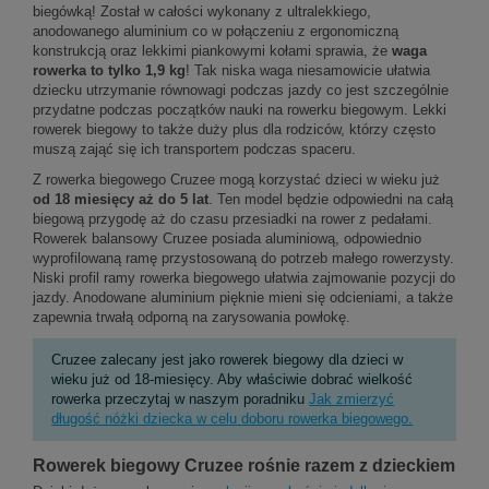
biegówką! Został w całości wykonany z ultralekkiego,
anodowanego aluminium co w połączeniu z ergonomiczną
konstrukcją oraz lekkimi piankowymi kołami sprawia, że
waga
rowerka to tylko 1,9 kg
! Tak niska waga niesamowicie ułatwia
dziecku utrzymanie równowagi podczas jazdy co jest szczególnie
przydatne podczas początków nauki na rowerku biegowym. Lekki
rowerek biegowy to także duży plus dla rodziców, którzy często
muszą zająć się ich transportem podczas spaceru.
Z rowerka biegowego Cruzee mogą korzystać dzieci w wieku już
od 18 miesięcy aż do 5 lat
. Ten model będzie odpowiedni na całą
biegową przygodę aż do czasu przesiadki na rower z pedałami.
Rowerek balansowy Cruzee posiada aluminiową, odpowiednio
wyprofilowaną ramę przystosowaną do potrzeb małego rowerzysty.
Niski profil ramy rowerka biegowego ułatwia zajmowanie pozycji do
jazdy. Anodowane aluminium pięknie mieni się odcieniami, a także
zapewnia trwałą odporną na zarysowania powłokę.
Cruzee zalecany jest jako rowerek biegowy dla dzieci w
wieku już od 18-miesięcy. Aby właściwie dobrać wielkość
rowerka przeczytaj w naszym poradniku
Jak zmierzyć
długość nóżki dziecka w celu doboru rowerka biegowego.
Rowerek biegowy Cruzee rośnie razem z dzieckiem