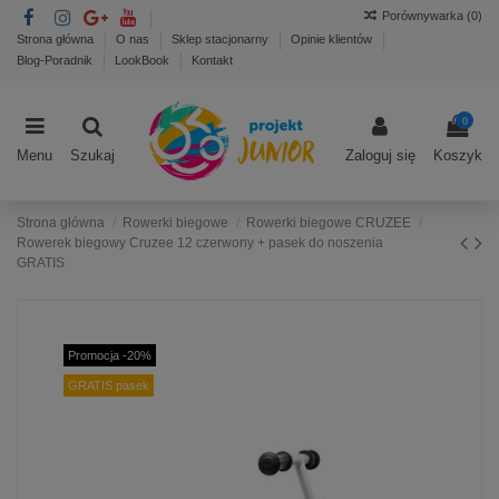
Porównywarka (
0
)
Strona główna
O nas
Sklep stacjonarny
Opinie klientów
Blog-Poradnik
LookBook
Kontakt
0
Menu
Szukaj
Zaloguj się
Koszyk
Strona główna
Rowerki biegowe
Rowerki biegowe CRUZEE
Rowerek biegowy Cruzee 12 czerwony + pasek do noszenia
GRATIS
Promocja -20%
GRATIS pasek