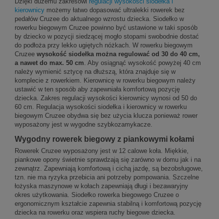
Dzięki dużemu zakresowi
regulacji wysokości siodełka i
kierownicy
możemy łatwo dopasować ultralekki rowerek bez
pedałów Cruzee do aktualnego wzrostu dziecka. Siodełko w
rowerku biegowym Cruzee powinno być ustawione w taki sposób
by dziecko w pozycji siedzącej mogło stopami swobodnie dostać
do podłoża przy lekko ugiętych nóżkach. W rowerku biegowym
Cruzee
wysokość siodełka można regulować od 30 do 40 cm,
a nawet do max. 50 cm
. Aby osiągnąć wysokość powyżej 40 cm
należy wymienić sztycę na dłuższą, która znajduje się w
komplecie z rowerkiem. Kierownicę w rowerku biegowym należy
ustawić w ten sposób aby zapewniała komfortową pozycję
dziecka. Zakres regulacji wysokości kierownicy wynosi od 50 do
60 cm. Regulacja wysokości siodełka i kierownicy w rowerku
biegowym Cruzee obydwa się bez użycia klucza ponieważ rower
wyposażony jest w wygodne szybkozamykacze.
Wygodny rowerek biegowy z piankowymi kołami
Rowerek Cruzee wyposażony jest w 12 calowe koła.
Miękkie,
piankowe opony
świetnie sprawdzają się zarówno w domu jak i na
zewnątrz. Zapewniają komfortową i cichą jazdę, są bezobsługowe,
tzn. nie ma ryzyka przebicia ani potrzeby pompowania. Szczelne
łożyska maszynowe w kołach zapewniają długi i bezawaryjny
okres użytkowania. Siodełko rowerka biegowego Cruzee o
ergonomicznym kształcie zapewnia stabilną i komfortową pozycję
dziecka na rowerku oraz wspiera ruchy biegowe dziecka.