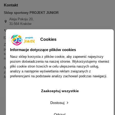
Kontakt
Sklep sportowy PROJEKT JUNIOR
Aleja Pokoju 20,
31-564 Kraków
+48 600 779 897
sklep@projektjunior.pl
Cookies
Zapraszamy do sklepu stacjonarnego:
poniedziałek - piątek: 11.00-19.00
Informacje dotyczące plików cookies
sobota: 10.00-14.00
Nasz sklep korzysta z plików cookie, aby zapewnić najwyższy
niedziela (każda): nieczynne
poziom doświadczenia na naszej stronie. Wykorzystujemy również
pliki cookie stron trzecich w celu ulepszenia naszych usług,
Nie odpowiadamy na wiadomości SMS. W sprawach dotyczących
analizy a następnie wyświetlania reklam związanych z
zamówień i oferty prosimy o kontakt mailowy, telefoniczny lub przez
preferencjami na podstawie analizy zachowań podczas nawigacji.
Messenger.
Zaakceptuj wszystkie
Dostosuj
© 2014-2023 Projekt Junior Aleja Pokoju 20, 31-564 Kraków
Odrzuć