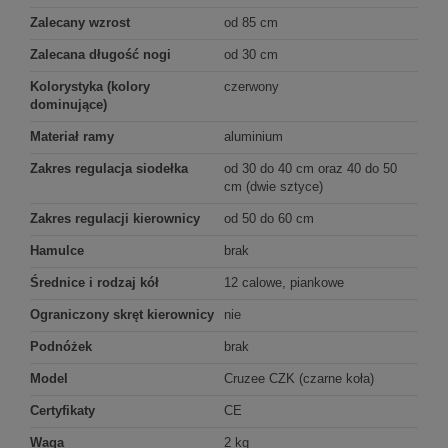
Zalecany wzrost
od 85 cm
Zalecana długość nogi
od 30 cm
Kolorystyka (kolory
czerwony
dominujące)
Materiał ramy
aluminium
Zakres regulacja siodełka
od 30 do 40 cm oraz 40 do 50
cm (dwie sztyce)
Zakres regulacji kierownicy
od 50 do 60 cm
Hamulce
brak
Średnice i rodzaj kół
12 calowe, piankowe
Ograniczony skręt kierownicy
nie
Podnóżek
brak
Model
Cruzee CZK (czarne koła)
Certyfikaty
CE
Waga
2 kg