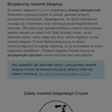
Bezpieczny rowerek biegowy
W rowerku biegowym
Cruzee
znajdziemy
szereg zabezpieczeń
.
Kierownica wyposażona jest w czarne, gumowe uchwyty
poszerzone na końcach. Sprawiają one, że rączki dziecka nie
zsuwają się z kierownicy oraz chronią je przed niepotrzebnymi
otarciami. Dla większego bezpieczeństwa w kołach zastosowano
płaskie nakrętki na osiach kół. Brak blokady skrętu, ciche
piankowe opony, niska waga oraz duży zakres regulacji czynią
rowerek biegowy Cruzee idealną propozycją na dzieci
rozpoczynających przygodę rowerową, aż po przesiadkę na rower
napędzany pedałkami :) Rowerki biegowe Cruzee cieszą się
pozytywnymi opiniami
wśród rodziców oraz specjalistów.
Aby sprawdzić jak właściwie złożyć i przygotować rowerek
biegowy Cruzee do bezpiecznej jazdy obejrzyj video lub
pobierz instrukcję
Jak złożyć rowerek biegowy Cruzee
Zalety rowerka biegowego Cruzee