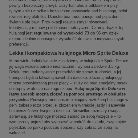
pewny i bezpieczny chwyt. Duży hamulec z odblaskiem przy
tylnym kole umożliwia bezpieczne panowanie nad hulajnogą, pełni
również rolę błotnika. Dziecko bez trudu panuje nad pojazdem i
świetnie się bawi. Przy okazji rozwija zmysł równowagi,
koordynację ruchową i zdolności motoryczne. Czarny drążek tej
hulajnogi jest
regulowany od wysokości 73 do 96 cm
dzięki
czemu idealnie dopasujesz wysokość do swoich indywidualnych
preferencji.
Lekka i kompaktowa hulajnoga Micro Sprite Deluxe
Mimo wielu dodatków jakie znajdziemy w hulajnodze Sprite Deluxe
jej waga wzrosła bardzo nieznacznie i wynosi zaledwie 3.3 kg.
Dzięki temu pokonywanie przeszkód nie sprawi trudności, a jej
transport będzie łatwizną nawet dla dziecka. Złożoną hulajnogę
można przewieszoną przez plecy – służy do tego specjalny pasek
dostępny w ofercie naszego sklepu.
Hulajnogę Sprite Deluxe w
łatwy sposób można złożyć za pomocą prostego w obsłudze
przycisku.
Podwójny mechanizm blokujący rozłożoną hulajnogę w
pełni zabezpiecza przed jej złożeniem w trakcie jazdy i zapewnia
bezpieczeństwo Twojemu dziecku. Niewielkie rozmiary i waga
sprawiają, że hulajnogę możesz zabrać ze sobą wszędzie – to
wymarzony pojazd aby wyruszyć w podróż do szkoły, zwyczajnie
pojeździć po parku podczas spaceru, czy zabrać ze sobą na
wakacje!