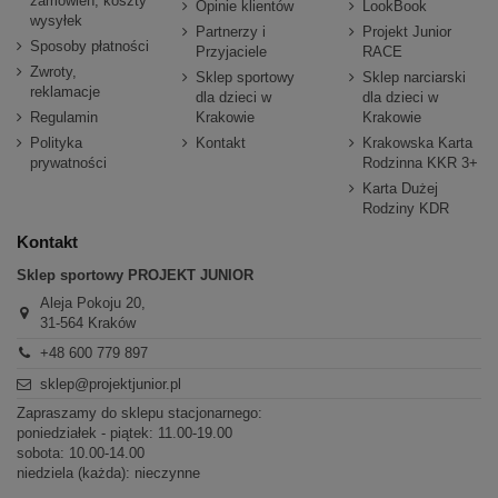
zamówień, koszty
Opinie klientów
LookBook
wysyłek
Partnerzy i
Projekt Junior
Sposoby płatności
Przyjaciele
RACE
Zwroty,
Sklep sportowy
Sklep narciarski
reklamacje
dla dzieci w
dla dzieci w
Regulamin
Krakowie
Krakowie
Polityka
Kontakt
Krakowska Karta
prywatności
Rodzinna KKR 3+
Karta Dużej
Rodziny KDR
Kontakt
Sklep sportowy PROJEKT JUNIOR
Aleja Pokoju 20,
31-564 Kraków
+48 600 779 897
sklep@projektjunior.pl
Zapraszamy do sklepu stacjonarnego:
poniedziałek - piątek: 11.00-19.00
sobota: 10.00-14.00
niedziela (każda): nieczynne