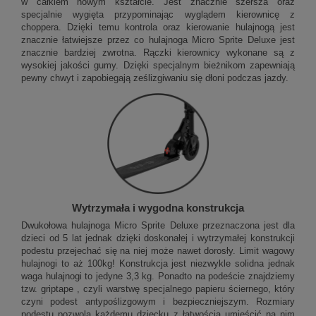
w całkiem nowym kształcie. Jest znacznie szersza oraz
specjalnie wygięta przypominając wyglądem kierownicę z
choppera. Dzięki temu kontrola oraz kierowanie hulajnogą jest
znacznie łatwiejsze przez co hulajnoga Micro Sprite Deluxe jest
znacznie bardziej zwrotna. Rączki kierownicy wykonane są z
wysokiej jakości gumy. Dzięki specjalnym bieżnikom zapewniają
pewny chwyt i zapobiegają ześlizgiwaniu się dłoni podczas jazdy.
Wytrzymała i wygodna konstrukcja
Dwukołowa hulajnoga Micro Sprite Deluxe przeznaczona jest dla
dzieci od 5 lat jednak dzięki doskonałej i wytrzymałej konstrukcji
podestu przejechać się na niej może nawet dorosły. Limit wagowy
hulajnogi to aż 100kg! Konstrukcja jest niezwykle solidna jednak
waga hulajnogi to jedyne 3,3 kg. Ponadto na podeście znajdziemy
tzw. griptape , czyli warstwę specjalnego papieru ściernego, który
czyni podest antypoślizgowym i bezpieczniejszym. Rozmiary
podestu pozwolą każdemu dziecku z łatwością umieścić na nim