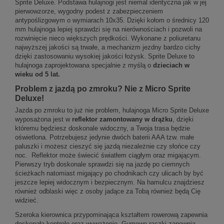
Sprite Deluxe. Podstawa hulajnogi jest niemal identyczna jak w jej
pierwowzorze, wygodny podest z zabezpieczeniem
antypoślizgowym o wymiarach 10x35. Dzięki kołom o średnicy 120
mm hulajnoga lepiej sprawdzi się na nierównościach i pozwoli na
rozwinięcie nieco większych prędkości. Wykonane z poliuretanu
najwyższej jakości są trwałe, a mechanizm jezdny bardzo cichy
dzięki zastosowaniu wysokiej jakości łożysk. Sprite Deluxe to
hulajnoga zaprojektowana specjalnie z myślą o
dzieciach w
wieku od 5 lat.
Problem z jazdą po zmroku? Nie z Micro Sprite
Deluxe!
Jazda po zmroku to już nie problem, hulajnoga Micro Sprite Deluxe
wyposażona jest w
reflektor zamontowany w drążku
, dzięki
któremu będziesz doskonale widoczny, a Twoja trasa będzie
oświetlona. Potrzebujesz jedynie dwóch baterii AAA tzw. małe
paluszki i możesz cieszyć się jazdą niezależnie czy słońce czy
noc. Reflektor może świecić światłem ciągłym oraz migającym.
Pierwszy tryb doskonale sprawdzi się na jazdę po ciemnych
ścieżkach natomiast migający po chodnikach czy ulicach by być
jeszcze lepiej widocznym i bezpiecznym. Na hamulcu znajdziesz
również odblaski więc z osoby jadące za Tobą również będą Cię
widzieć.
Szeroka kierownica przypominająca kształtem rowerową zapewnia
doskonałą kontrolę oraz wyważenie. Gumowe rączki zapewnią