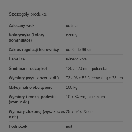
Szczegóły produktu
Zalecany wiek
od 5 lat
Kolorystyka (kolory
czarny
dominujące)
Zakres regulacji kierownicy
od 73 do 96 cm
Hamulce
tylnego koła
Średnice i rodzaj kół
120 / 120 mm, poliuretan
Wymiary (wys. x szer. x dł.)
73 / 96 x 52 (kierownica) x 73 cm
Maksymalne obciążenie
100 kg
Wymiary i rodzaj podestu
10 x 34 cm, aluminium
(szer. x dł.)
Wymiary złożonej (wys. x szer.
25 x 52 x 73 cm
x dł.)
Podnóżek
jest