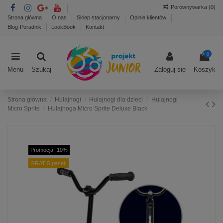
Porównywarka (
0
)
Strona główna
O nas
Sklep stacjonarny
Opinie klientów
Blog-Poradnik
LookBook
Kontakt
0
Menu
Szukaj
Zaloguj się
Koszyk
Strona główna
Hulajnogi
Hulajnogi dla dzieci
Hulajnogi
Micro Sprite
Hulajnoga Micro Sprite Deluxe Black
Promocja -10%
GRATIS pasek