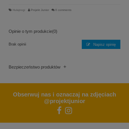
Hulajnogi
Projekt Junior
0 comments
Opinie o tym produkcie
(0)
Brak opinii
Napisz opinię
+
Bezpieczeństwo produktów
Obserwuj nas i oznaczaj na zdjęciach
@projektjunior