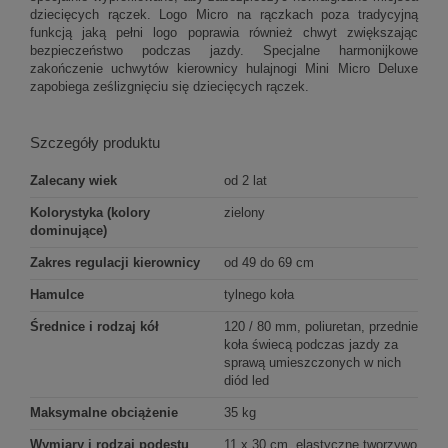
dziecięcych rączek. Logo Micro na rączkach poza tradycyjną
funkcją jaką pełni logo poprawia również chwyt zwiększając
bezpieczeństwo podczas jazdy. Specjalne harmonijkowe
zakończenie uchwytów kierownicy hulajnogi Mini Micro Deluxe
zapobiega ześlizgnięciu się dziecięcych rączek.
Szczegóły produktu
Zalecany wiek
od 2 lat
Kolorystyka (kolory
zielony
dominujące)
Zakres regulacji kierownicy
od 49 do 69 cm
Hamulce
tylnego koła
Średnice i rodzaj kół
120 / 80 mm, poliuretan, przednie
koła świecą podczas jazdy za
sprawą umieszczonych w nich
diód led
Maksymalne obciążenie
35 kg
Wymiary i rodzaj podestu
11 x 30 cm, elastyczne tworzywo