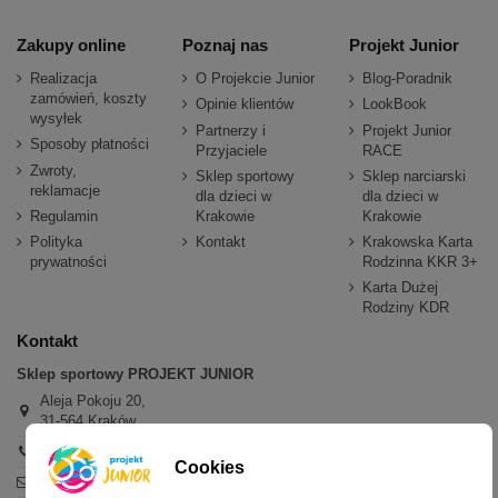
Zakupy online
Poznaj nas
Projekt Junior
Realizacja
O Projekcie Junior
Blog-Poradnik
zamówień, koszty
Opinie klientów
LookBook
wysyłek
Partnerzy i
Projekt Junior
Sposoby płatności
Przyjaciele
RACE
Zwroty,
Sklep sportowy
Sklep narciarski
reklamacje
dla dzieci w
dla dzieci w
Regulamin
Krakowie
Krakowie
Polityka
Kontakt
Krakowska Karta
prywatności
Rodzinna KKR 3+
Karta Dużej
Rodziny KDR
Kontakt
Sklep sportowy PROJEKT JUNIOR
Aleja Pokoju 20,
31-564 Kraków
+48 600 779 897
Cookies
sklep@projektjunior.pl