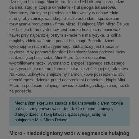
Dziecięca hulajnoga Mini Micro Deluxe LED skręca na zasadzie
balansu stąd jej częste określenie -
hulajnoga balansowa.
Wystarczy intuicyjne przechylenie kierownicy w odpowiednią
stronę, aby zainicjować skręt. Jest to autorskie i sprawdzone
rozwiązanie producenta - firmy Micro. Hulajnoga Mini Micro Deluxe
LED dzięki temu systemowi jest bardzo bezpieczna ponieważ
nawet przy najbardziej ostrym skręcie nie ma ryzyka, iż kółka
mogłyby zblokować się o podest hulajnogi. Ponadto dzieci
wykonują ten ruch intuicyjnie więc nauka jazdy jest znacznie
szybsza. Aby poprawić komfort i bezpieczeństwo podczas jazdy
na dziecięcej hulajnodze Mini Micro Deluxe specjalnie
wyprofilowane rączki wykonano z antypoślizgowego sztucznego
tworzywa dzięki czemu dłonie dziecka nie ześlizgują się tak łatwo.
Na końcu uchwytów znajdziemy harmonijkowe poszerzenia, aby
chronić rączki dziecka przed uderzeniami i otarciami. Napis Mini
Micro na podeście hulajnogi również zapobiega ślizganiu się nóżek
na podeście.
Mechanizm skrętu na zasadzie balansowania ciałem rozwija
u dzieci zmysł równowagi. Jest także mocno intuicyjny
dlatego dzieci z taką łatwością zaczynają jazdę na
hulajnodze Mini Micro Deluxe.
Micro - niedościgniony wzór w segmencie hulajnóg