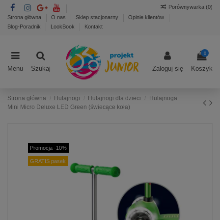
Porównywarka (
0
)
Strona główna
O nas
Sklep stacjonarny
Opinie klientów
Blog-Poradnik
LookBook
Kontakt
0
Menu
Szukaj
Zaloguj się
Koszyk
Strona główna
Hulajnogi
Hulajnogi dla dzieci
Hulajnoga
Mini Micro Deluxe LED Green (świecące koła)
Promocja -10%
GRATIS pasek