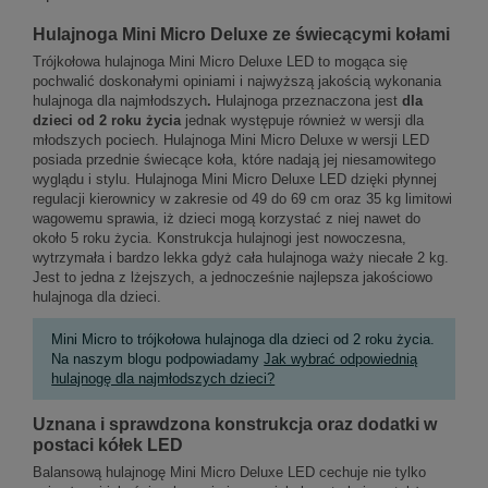
Hulajnoga Mini Micro Deluxe ze świecącymi kołami
Trójkołowa hulajnoga Mini Micro Deluxe LED to mogąca się
pochwalić doskonałymi opiniami i najwyższą jakością wykonania
hulajnoga dla najmłodszych
.
Hulajnoga przeznaczona jest
dla
dzieci od 2 roku życia
jednak
występuje również w wersji dla
młodszych pociech
. Hulajnoga Mini Micro Deluxe w wersji LED
posiada przednie świecące koła, które nadają jej niesamowitego
wyglądu i stylu. Hulajnoga Mini Micro Deluxe LED dzięki płynnej
regulacji kierownicy w zakresie od 49 do 69 cm oraz 35 kg limitowi
wagowemu sprawia, iż dzieci mogą korzystać z niej nawet do
około 5 roku życia. Konstrukcja hulajnogi jest nowoczesna,
wytrzymała i bardzo lekka gdyż cała hulajnoga waży niecałe 2 kg.
Jest to jedna z lżejszych, a jednocześnie najlepsza jakościowo
hulajnoga dla dzieci.
Mini Micro to trójkołowa hulajnoga dla dzieci od 2 roku życia.
Na naszym blogu podpowiadamy
Jak wybrać odpowiednią
hulajnogę dla najmłodszych dzieci?
Uznana i sprawdzona konstrukcja oraz dodatki w
postaci kółek LED
Balansową hulajnogę Mini Micro Deluxe LED cechuje nie tylko