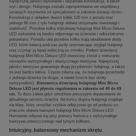
najwyższej jakości wykonanie i wspaniała konstrukcja, a także
styl i design. Hulajnoga została zaprojektowana we współpracy
uznanych inżynierów ze specjalistami w zakresie rozwoju dzieci.
Konstrukcja z układem dwóch kółek 120 mm z przodu oraz
jednego 80 mm z tyłu hulajnogi ułatwia utrzymanie równowagi i
stabilność. Przednie kółka trójkołowej hulajnogi Mini Micro Deluxe
LED wykonane są bardzo odpornego na ścieranie i odkształcenia
poliuretanu. Ponadto oba przednie kółka mają wbudowane diody
LED, które świecą podczas jazdy urozmaicając wygląd hulajnogi
oraz czyniąc ją lepiej widoczną po zmroku. Podest dziecięcej
hulajnogi Mini Micro Deluxe LED stworzony został z mieszanki
niezwykle wytrzymałego i elastycznego tworzywa. Najwyższej
jakości tworzywo gwarantuje długą przydatność hulajnogi, a także
że jest bardzo lekkie. Często zdarza się, że hulajnoga przechodzi
z jednego dziecka na drugie, a nawet trzecie bez utraty
wytrzymałości.
Kierownica dziecięcej hulajnogi Mini Micro
Deluxe LED jest płynnie regulowana w zakresie od 49 do 69
cm.
To duża zaleta gdyż umożliwia precyzyjne dopasowanie do
aktualnego wzrostu dziecka. Na końcu drążka hulajnogi znajduje
się klips, który umożliwi szybkie odłączenie go od podestu co
znacznie ułatwia transport hulajnogi Mini Micro Deluxe LED.
Hamownie odbywa się przy pomocy hamulca z wytrzymałego
tworzywa umieszczonego nad tylnym kółkiem.
Intuicyjny, balansowy mechanizm skrętu