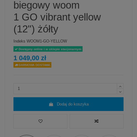
biegowy woom
1 GO vibrant yellow
(12") żółty
Indeks
WOOM1-GO-YELLOW
Dostępny online i w sklepie stacjonarnym
1 049,00 zł
DARMOWA DOSTAWA
Dodaj do koszyka