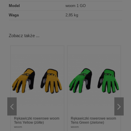
Model
woom 1 GO
Waga
2,85 kg
Zobacz także ...
om
Rękawiczki rowerowe woom
Rękawiczki rowerowe woom
R
Tens Yellow (żółte)
Tens Green (zielone)
Te
woom
woom
w