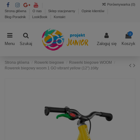
Porównywarka (
0
)
Strona główna
O nas
Sklep stacjonarny
Opinie klientów
Blog-Poradnik
LookBook
Kontakt
0
Menu
Szukaj
Zaloguj się
Koszyk
Strona główna
Rowerki biegowe
Rowerki biegowe WOOM
Rowerek biegowy woom 1 GO vibrant yellow (12") żółty