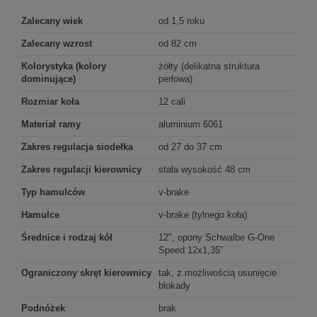
Zalecany wiek
od 1,5 roku
Zalecany wzrost
od 82 cm
Kolorystyka (kolory
żółty (delikatna struktura
dominujące)
perłowa)
Rozmiar koła
12 cali
Materiał ramy
aluminium 6061
Zakres regulacja siodełka
od 27 do 37 cm
Zakres regulacji kierownicy
stała wysokość 48 cm
Typ hamulców
v-brake
Hamulce
v-brake (tylnego koła)
Średnice i rodzaj kół
12", opony Schwalbe G-One
Speed 12x1,35”
Ograniczony skręt kierownicy
tak, z możliwością usunięcie
blokady
Podnóżek
brak