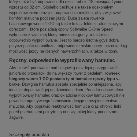
który może być odpowiedni dla dzieci od ok. 18 miesiąca życia i
wzrostu od 82 cm. Siodełko cechuje się także doskonałym
wyprofilowaniem oraz jest odpowiednio miękkie, aby zwiększyć
komfort malucha podczas jazdy. Dużą zaletą rowerka
balansowego woom 1 GO są także koła z lekkimi, aluminiowymi
obręczami, które posiadają opony Schwalbe G-One Speed
wykonane z wysokiej klasy mieszanki gumy, a także są
odpowiednio wyprofilowane. Jest to bardzo istotne gdyż dobra
przyczepność do podłoża i odpowiednio niskie opory toczenia dają
możliwość jazdy na różnych nawierzchniach, a także w domu.
Ręczny, odpowiednio wyprofilowany hamulec
Aby ułatwić panowanie nad biegówką oraz lepiej przygotować
juniora do przesiadki do na większy rower z pedałami
rowerek
biegowy woom 1 GO posiada tylni hamulec ręczny typu v-
brake
. Dźwignia hamulca została specjalnie pomniejszona, aby
idealnie dopasować jej do dziecięcej dłoni. Ponadto odpowiednio
wyprofilowany hamulec oraz okładzina klocków hamulcowych nie
powoduje agresywnego hamowania dbając o bezpieczeństwo
malucha. Aby poprawić reaktywność hamulca oraz chronić linki
przed przetarciami pokryte są one wysokiej klasy pancerzami
Jagwire.
Szczegóły produktu