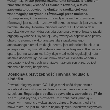
wytrzymały.
Nisko poprowadzona rama sprawia, iż dzieciom
znacznie łatwiej wsiadać i zsiadać z rowerka, a także
zapewnia to odpowiednie obniżenie środka ciężkości
wspomagając utrzymanie równowagi przez malucha.
Rozwiązaniem, które również ma wpływ na naukę utrzymania
równowagi jest szeroki rozstaw kół przez co rowerek jest znacznie
bardziej stabilny. Rowerek biegowy woom 1 GO posiada dość
szeroką kierownicę, która posiada doskonale wyprofilowane rączki
ergogrip wykonane z wysokiej klasy tworzywa zapewniając pewny
chwyt. Kierownica wykonana została z piaskowanego i
anodowanego aluminium dzięki czemu jest odpowiednio lekka, a
jej ergonomiczny kształt ułatwia sterowanie biegówką. Kierownica
oparta jest na wsporniku, który daje możliwość regulacji jej kąta
idealnie dopasowując do warunków dziecka. Ponadto wspornik
pozbawiony jest ostrych wystających zakończeń przez co jest
znacznie bardziej bezpieczny.
Doskonała przyczepność i płynna regulacja
siodełka
Rowerek biegowy woom GO 1 daje możliwość dopasowania
siodełka do wzrostu juniora dzięki czemu rośnie on razem z
dzieckiem.
Regulacja siodełka odbywa się w zakresie od 27 do
37 cm i jest płynna
, co oznacza, iż można zatrzymać ją w
dowolnym momencie wskazanego zakresu. Regulacja od 27 cm
mówi także, że jest to jeden z najmniejszych rowerków biegowych,