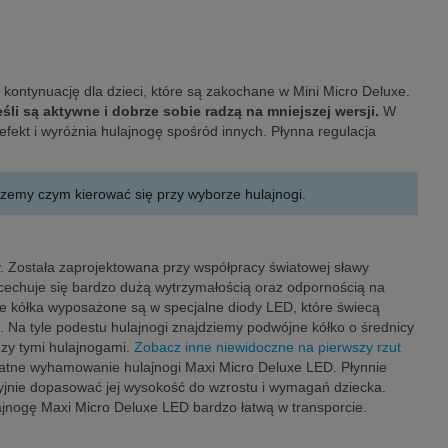
kontynuację dla dzieci, które są zakochane w Mini Micro Deluxe.
śli są aktywne i dobrze sobie radzą na mniejszej wersji.
W
efekt i wyróżnia hulajnogę spośród innych. Płynna regulacja
zemy czym kierować się przy wyborze hulajnogi.
y. Została zaprojektowana przy współpracy światowej sławy
 cechuje się bardzo dużą wytrzymałością oraz odpornością na
ie kółka wyposażone są w specjalne diody LED, które świecą
. Na tyle podestu hulajnogi znajdziemy podwójne kółko o średnicy
dzy tymi hulajnogami.
Zobacz inne niewidoczne na pierwszy rzut
ikatne wyhamowanie hulajnogi Maxi Micro Deluxe LED. Płynnie
zyjnie dopasować jej wysokość do wzrostu i wymagań dziecka.
lajnogę Maxi Micro Deluxe LED bardzo łatwą w transporcie.