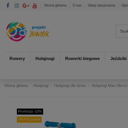
Strona główna
O nas
Sklep stacjonarny
Opi
Rowery
Hulajnogi
Rowerki biegowe
Jeździki
Strona główna
Hulajnogi
Hulajnogi dla dzieci
Hulajnogi Maxi Micro
Promocja -10%
GRATIS pasek