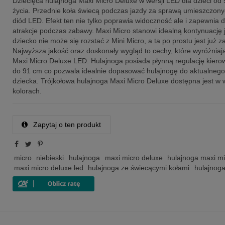
Dziecięca hulajnoga Maxi Micro Deluxe w wersji LED dla dzieci od 
życia. Przednie koła świecą podczas jazdy za sprawą umieszczony
diód LED. Efekt ten nie tylko poprawia widoczność ale i zapewnia
atrakcje podczas zabawy. Maxi Micro stanowi idealną kontynuację j
dziecko nie może się rozstać z Mini Micro, a ta po prostu jest już z
Najwyższa jakość oraz doskonały wygląd to cechy, które wyróżniaj
Maxi Micro Deluxe LED. Hulajnoga posiada płynną regulację kiero
do 91 cm co pozwala idealnie dopasować hulajnogę do aktualnego
dziecka. Trójkołowa hulajnoga Maxi Micro Deluxe dostępna jest w 
kolorach.
Zapytaj o ten produkt
micro
niebieski
hulajnoga
maxi micro deluxe
hulajnoga maxi mi
maxi micro deluxe led
hulajnoga ze świecącymi kołami
hulajnoga