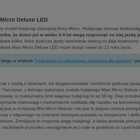
i Micro Deluxe LED
 model hulajnogi dziecięcej firmy Micro. Hulajnoga stanowi doskonałą 
ika, że dzieci już w wieku 3-4 lat mogę rozpocząć na niej jazdę je
edowe kółka, które podczas jazdy samoistnie świecą co daje kosmiczny 
jkołowa Maxi Micro Deluxe LED może służyć nawet do 12 roku życia.
 blogu w artykule
Trójkołowa czy dwukołowa hulajnoga dla dziecka?
pis
nie z myślą o dzieciach, ich bezpieczeństwie i komforcie podczas jazd
cka. Tworzywo, z którego wykonana została hulajnoga Maxi Micro Deluxe
rawia, iż maksymalny limit wagowy hulajnogi to aż 50 kg. Dwa przedn
rzymanie równowagi i równomiernie rozkłada siłę nacisku na kierownicę
est w mniejszej Mini Micro Deluxe i nie jest to jedyna różnica pomię
rzony z odpornego na ścieranie tworzywa pozwala na bezpieczne i del
minium. Zmniejsza to znacznie wagę hulajnogi, a także pozwala precy
ciśnięcie przycisku i wyciągnięcie jej z tulei w podeście co czyni hu