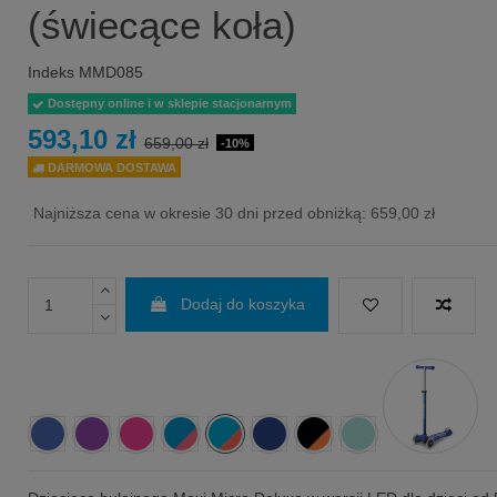
(świecące koła)
Indeks
MMD085
Dostępny online i w sklepie stacjonarnym
593,10 zł
659,00 zł
-10%
DARMOWA DOSTAWA
Najniższa cena w okresie 30 dni przed obniżką:
659,00 zł
Dodaj do koszyka