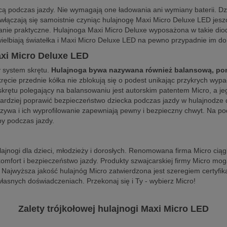
cą podczas jazdy. Nie wymagają one ładowania ani wymiany baterii. D
 włączają się samoistnie czyniąc hulajnogę Maxi Micro Deluxe LED jeszc
e praktyczne. Hulajnoga Maxi Micro Deluxe wyposażona w takie diody je
wielbiają światełka i Maxi Micro Deluxe LED na pewno przypadnie im do
axi Micro Deluxe LED
 system skrętu.
Hulajnoga bywa nazywana również balansową, pon
ręcie przednie kółka nie zblokują się o podest unikając przykrych w
 skrętu polegający na balansowaniu jest autorskim patentem Micro, a j
 bardziej poprawić bezpieczeństwo dziecka podczas jazdy w hulajnodze
zywa i ich wyprofilowanie zapewniają pewny i bezpieczny chwyt. Na po
py podczas jazdy.
lajnogi dla dzieci, młodzieży i dorosłych. Renomowana firma Micro cią
omfort i bezpieczeństwo jazdy. Produkty szwajcarskiej firmy Micro mo
. Najwyższa jakość hulajnóg Micro zatwierdzona jest szeregiem certyfik
własnych doświadczeniach. Przekonaj się i Ty - wybierz Micro!
Zalety trójkołowej hulajnogi Maxi Micro LED