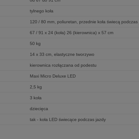
od 67 do 91 cm
tylnego koła
120 / 80 mm, poliuretan, przednie koła świecą podczas
67 / 91 x 24 (koła) 26 (kierownica) x 57 cm
50 kg
14 x 33 cm, elastyczne tworzywo
kierownica rozłączana od podestu
Maxi Micro Deluxe LED
2,5 kg
3 koła
dziecięca
tak - koła LED świecące podczas jazdy