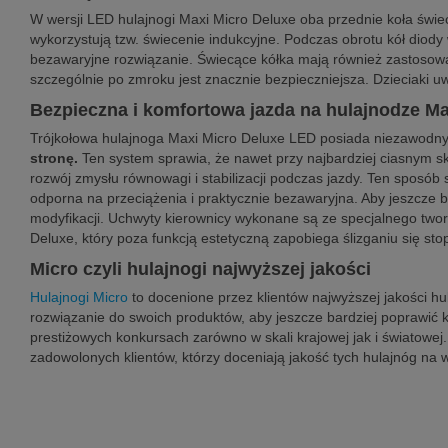
W wersji LED hulajnogi Maxi Micro Deluxe oba przednie koła świe
wykorzystują tzw. świecenie indukcyjne. Podczas obrotu kół diody
bezawaryjne rozwiązanie. Świecące kółka mają również zastosowani
szczególnie po zmroku jest znacznie bezpieczniejsza. Dzieciaki u
Bezpieczna i komfortowa jazda na hulajnodze M
Trójkołowa hulajnoga Maxi Micro Deluxe LED posiada niezawodny
stronę.
Ten system sprawia, że nawet przy najbardziej ciasnym sk
rozwój zmysłu równowagi i stabilizacji podczas jazdy. Ten sposób
odporna na przeciążenia i praktycznie bezawaryjna. Aby jeszcze
modyfikacji. Uchwyty kierownicy wykonane są ze specjalnego twor
Deluxe, który poza funkcją estetyczną zapobiega ślizganiu się sto
Micro czyli hulajnogi najwyższej jakości
Hulajnogi Micro
to docenione przez klientów najwyższej jakości hu
rozwiązanie do swoich produktów, aby jeszcze bardziej poprawić k
prestiżowych konkursach zarówno w skali krajowej jak i światowej
zadowolonych klientów, którzy doceniają jakość tych hulajnóg na 