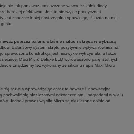
zieje się tak ponieważ umieszczone wewnątrz kółek diody
ze bardziej efektowną. Jest to niezwykle praktyczne i
st znacznie lepiej dostrzegalna sprawiając, iż jazda na niej -
 gustu.
ieważ poprzez balans właśnie maluch skręca w wybraną
ypadków. Balansowy system skrętu pozytywnie wpływa również na
ego sprawdzona konstrukcja jest niezwykle wytrzymała, a także
 dziecięcej Maxi Micro Deluxe LED wprowadzono parę istotnych
deście znajdziemy też wykonany ze silikonu napis Maxi Micro
gle się rozwija wprowadzając coraz to nowsze i innowacyjne
gą pochwalić się niezliczonymi odznaczeniami i nagrodami w wielu
atów. Jednak prawdziwą siłą Micro są niezliczone opinie od