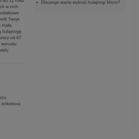
5 do 12 roku
Dlaczego warto wybrać hulajnogi Micro?
ch w nich
 dodatkowe
eśli Twoje
a mała.
ą hulajnogę
wnicy od 67
 wzrostu
wielu
cro
 trókołowa