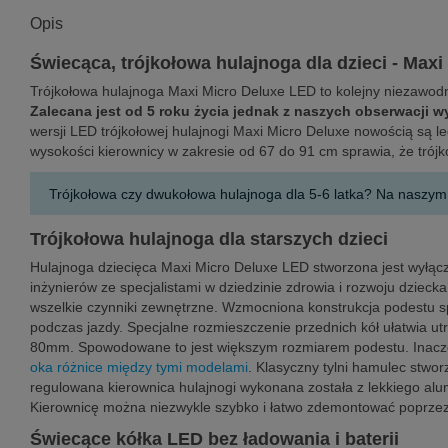
Opis
Świecąca, trójkołowa hulajnoga dla dzieci - Max
Trójkołowa hulajnoga Maxi Micro Deluxe LED to kolejny niezawodny
Zalecana jest od 5 roku życia jednak z naszych obserwacji wyn
wersji LED trójkołowej hulajnogi Maxi Micro Deluxe nowością są l
wysokości kierownicy w zakresie od 67 do 91 cm sprawia, że tró
Trójkołowa czy dwukołowa hulajnoga dla 5-6 latka? Na naszym
Trójkołowa hulajnoga dla starszych dzieci
Hulajnoga dziecięca Maxi Micro Deluxe LED stworzona jest wyłącz
inżynierów ze specjalistami w dziedzinie zdrowia i rozwoju dzie
wszelkie czynniki zewnętrzne. Wzmocniona konstrukcja podestu sp
podczas jazdy. Specjalne rozmieszczenie przednich kół ułatwia ut
80mm. Spowodowane to jest większym rozmiarem podestu. Inaczej j
oka różnice między tymi modelami
. Klasyczny tylni hamulec stwo
regulowana kierownica hulajnogi wykonana została z lekkiego alu
Kierownicę można niezwykle szybko i łatwo zdemontować poprzez na
Świecące kółka LED bez ładowania i baterii