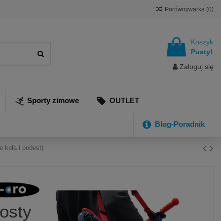
Porównywarka (
0
)
Koszyk
Pusty!
Zaloguj się
Sporty zimowe
OUTLET
Blog-Poradnik
 koła i podest)
osty