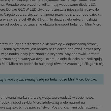
tanu. Ponadto oba przednie kółka mają wbudowane diody LED,
 Micro Deluxe GLOW LED stworzony został z mieszanki niezwykle
ie. Często zdarza się, że hulajnoga przechodzi z jednego dziecka
na w zakresie od 49 do 69 cm.
To duża zaleta gdyż umożliwia
go od podestu co znacznie ułatwia transport hulajnogi Mini Micro
rczy intuicyjne przechylenie kierownicy w odpowiednią stronę,
ięki temu systemowi jest bardzo bezpieczna ponieważ nawet przy
e więc nauka jazdy jest znacznie szybsza. Aby poprawić komfort i
 sztucznego tworzywa dzięki czemu dłonie dziecka nie ześlizgują
 Mini Micro na podeście hulajnogi również zapobiega ślizganiu się
ką łatwością zaczynają jazdę na hulajnodze Mini Micro Deluxe.
renomowana marka stara się wciąż wprowadzać w życie nowe,
. Produkty spod szyldu Micro zdobywają wiele nagród na
jwyższą jakość i bezpieczeństwo. Poza oficjalnymi odznaczeniami