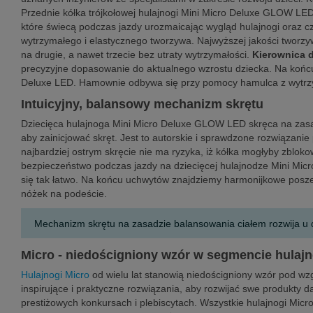
Przednie kółka trójkołowej hulajnogi Mini Micro Deluxe GLOW LE
które świecą podczas jazdy urozmaicając wygląd hulajnogi oraz c
wytrzymałego i elastycznego tworzywa. Najwyższej jakości tworzyw
na drugie, a nawet trzecie bez utraty wytrzymałości.
Kierownica d
precyzyjne dopasowanie do aktualnego wzrostu dziecka. Na końcu d
Deluxe LED. Hamownie odbywa się przy pomocy hamulca z wytrz
Intuicyjny, balansowy mechanizm skrętu
Dziecięca hulajnoga Mini Micro Deluxe GLOW LED skręca na zasad
aby zainicjować skręt. Jest to autorskie i sprawdzone rozwiązan
najbardziej ostrym skręcie nie ma ryzyka, iż kółka mogłyby zbloko
bezpieczeństwo podczas jazdy na dziecięcej hulajnodze Mini Micr
się tak łatwo. Na końcu uchwytów znajdziemy harmonijkowe poszerz
nóżek na podeście.
Mechanizm skrętu na zasadzie balansowania ciałem rozwija u dz
Micro - niedościgniony wzór w segmencie hulaj
Hulajnogi Micro
od wielu lat stanowią niedościgniony wzór pod w
inspirujące i praktyczne rozwiązania, aby rozwijać swe produkty 
prestiżowych konkursach i plebiscytach. Wszystkie hulajnogi Micr