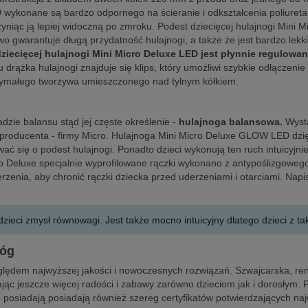
D wykonane są bardzo odpornego na ścieranie i odkształcenia poliure
zyniąc ją lepiej widoczną po zmroku. Podest dziecięcej hulajnogi Mini
o gwarantuje długą przydatność hulajnogi, a także że jest bardzo lekk
ziecięcej hulajnogi Mini Micro Deluxe LED jest płynnie regulowa
rążka hulajnogi znajduje się klips, który umożliwi szybkie odłączenie 
ymałego tworzywa umieszczonego nad tylnym kółkiem.
zie balansu stąd jej częste określenie -
hulajnoga balansowa.
Wysta
ie producenta - firmy Micro. Hulajnoga Mini Micro Deluxe GLOW LED dz
wać się o podest hulajnogi. Ponadto dzieci wykonują ten ruch intuicyjni
o Deluxe specjalnie wyprofilowane rączki wykonano z antypoślizgowego
enia, aby chronić rączki dziecka przed uderzeniami i otarciami. Napis
ieci zmysł równowagi. Jest także mocno intuicyjny dlatego dzieci z ta
nóg
zględem najwyższej jakości i nowoczesnych rozwiązań. Szwajcarska, 
dając jeszcze więcej radości i zabawy zarówno dzieciom jak i dorosłym
o posiadają posiadają również szereg certyfikatów potwierdzających na