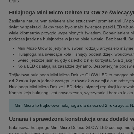
Opis
Hulajnoga Mini Micro Deluxe GLOW ze świecący
Zasilane naturalnym światłem albo sztucznymi promieniami UV pode
świetlny spektakl. Jakby tego było mało świecące paski LED wbudo
wiele kilometrów przygód wypełnionych światłem. Dopełnieniem M
podczas jazdy na hulajnodze w jasne białe światło. Bez baterii. Be
Mini Micro Glow to jedyne w swoim rodzaju arcydzieło inżyni
Hulajnoga ma świecące koła i lśniący podest dzięki wbudow
Świeci jeszcze jaśniej, gdy dziecko z niej korzysta. Siła z j
Koła LED działają na zasadzie dynamo, Bezbateryjne podświe
Trójkołowa hulajnoga Mini Micro Deluxe GLOW LED to mogąca się 
od 2 roku życia
jednak
występuje również w wersji dla młodszyc
Hulajnoga Mini Micro Deluxe LED dzięki płynnej regulacji kierown
Konstrukcja hulajnogi jest nowoczesna, wytrzymała i bardzo lekka 
Mini Micro to trójkołowa hulajnoga dla dzieci od 2 roku życi
Uznana i sprawdzona konstrukcja oraz dodatki w
Balansową hulajnogę Mini Micro Deluxe GLOW LED cechuje nie tylk
uznanych inżynierów ze specjalistami w zakresie rozwoju dzieci. 