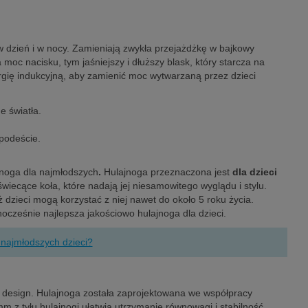
w dzień i w nocy. Zamieniają zwykła przejażdżkę w bajkowy
oc nacisku, tym jaśniejszy i dłuższy blask, który starcza na
gię indukcyjną, aby zamienić moc wytwarzaną przez dzieci
e światła.
 podeście.
jnoga dla najmłodszych
.
Hulajnoga przeznaczona jest
dla dzieci
wiecące koła, które nadają jej niesamowitego wyglądu i stylu.
 dzieci mogą korzystać z niej nawet do około 5 roku życia.
nocześnie najlepsza jakościowo hulajnoga dla dzieci.
 najmłodszych dzieci?
i design. Hulajnoga została zaprojektowana we współpracy
 z tyłu hulajnogi ułatwia utrzymanie równowagi i stabilność.