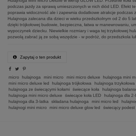
Hulajnoga Mini Micro Deluxe w wersji GLOW LED. Przednie koła ś
podczas jazdy za sprawą umieszczonych w nich diód LED. Efekt ten
poprawia widoczność ale i zapewnia dodatkowe atrakcje podczas 
Hulajnoga zalecana dla dzieci w wieku przedszkolnym od 2 do 5 lat
dzięki trójkołowej budowie, bezpieczna, łatwa w manewrowaniu, um
wypoczynek dziecku. Niewielkie rozmiary i waga tej trzykołowej hul
pozwolą zabrać ją ze sobą wszędzie - w podróż, do przedszkola lu
Zapytaj o ten produkt
micro
hulajnoga
mini micro
mini micro deluxe
hulajnoga mini m
mini micro deluxe led
hulajnoga trójkołowa
hulajnoga trzykołowa
hulajnoga ze świecącymi kołami
świecące koła
hulajnoga balan
hulajnoga mini micro deluxe
świecące koła LED
hulajnoga dla 2-
hulajnoga dla 3-latka
składana hulajnoga
mini micro led
hulajno
hulajnogi mini micro
mini micro deluxe glow led
świecący podest