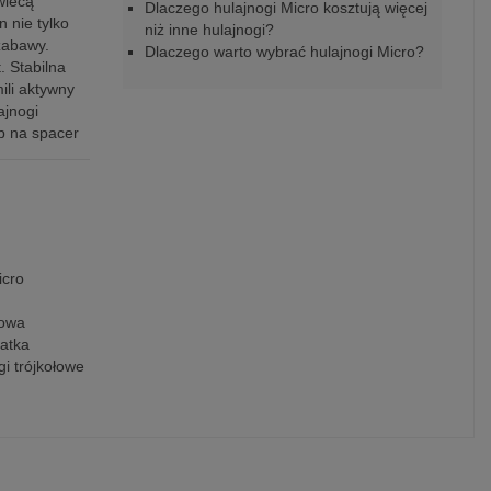
wiecą
Dlaczego hulajnogi Micro kosztują więcej
 nie tylko
niż inne hulajnogi?
zabawy.
Dlaczego warto wybrać hulajnogi Micro?
. Stabilna
ili aktywny
ajnogi
b na spacer
icro
sowa
latka
gi trójkołowe