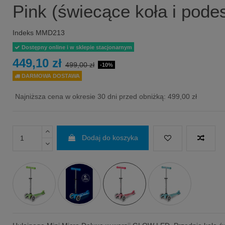
Pink (świecące koła i podes
Indeks
MMD213
Dostępny online i w sklepie stacjonarnym
449,10 zł
499,00 zł
-10%
DARMOWA DOSTAWA
Najniższa cena w okresie 30 dni przed obniżką:
499,00 zł
Dodaj do koszyka