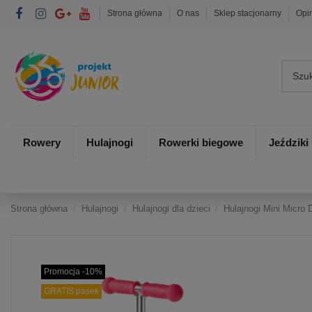
Strona główna
O nas
Sklep stacjonarny
Opi
Rowery
Hulajnogi
Rowerki biegowe
Jeździki
Strona główna
Hulajnogi
Hulajnogi dla dzieci
Hulajnogi Mini Micro 
Promocja -10%
GRATIS pasek