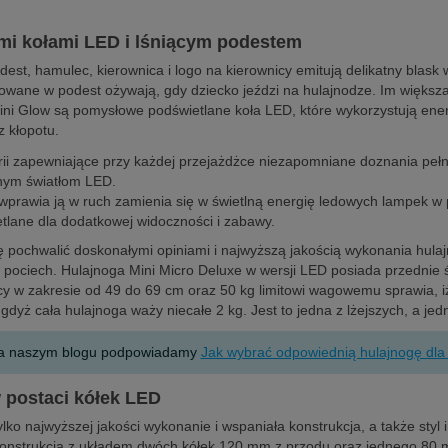
mi kołami LED i lśniącym podestem
st, hamulec, kierownica i logo na kierownicy emitują delikatny blask 
wane w podest ożywają, gdy dziecko jeździ na hulajnodze. Im większa m
ini Glow są pomysłowe podświetlane koła LED, które wykorzystują ener
z kłopotu.
erii zapewniające przy każdej przejażdżce niezapomniane doznania pełn
anym światłom LED.
aką wprawia ją w ruch zamienia się w świetlną energię ledowych lampek w
tlane dla dodatkowej widoczności i zabawy.
pochwalić doskonałymi opiniami i najwyższą jakością wykonania hula
h pociech
. Hulajnoga Mini Micro Deluxe w wersji LED posiada przednie ś
icy w zakresie od 49 do 69 cm oraz 50 kg limitowi wagowemu sprawia, iż
gdyż cała hulajnoga waży niecałe 2 kg. Jest to jedna z lżejszych, a jed
a. Na naszym blogu podpowiadamy
Jak wybrać odpowiednią hulajnogę dla
 postaci kółek LED
o najwyższej jakości wykonanie i wspaniała konstrukcja, a także styl 
Konstrukcja z układem dwóch kółek 120 mm z przodu oraz jednego 80 mm