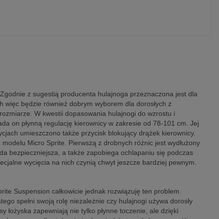
 Zgodnie z sugestią producenta hulajnoga przeznaczona jest dla
ych więc będzie również dobrym wyborem dla dorosłych z
zmiarze. W kwestii dopasowania hulajnogi do wzrostu i
ada on płynną regulację kierownicy w zakresie od 78-101 cm. Jej
ach umieszczono także przycisk blokujący drążek kierownicy.
odelu Micro Sprite. Pierwszą z drobnych różnic jest wydłużony
da bezpieczniejsza, a także zapobiega ochlapaniu się podczas
ecjalne wycięcia na nich czynią chwyt jeszcze bardziej pewnym.
prite Suspension całkowicie jednak rozwiązuję ten problem.
tego spełni swoją rolę niezależnie czy hulajnogi używa dorosły
 łożyska zapewniają nie tylko płynne toczenie, ale dzięki