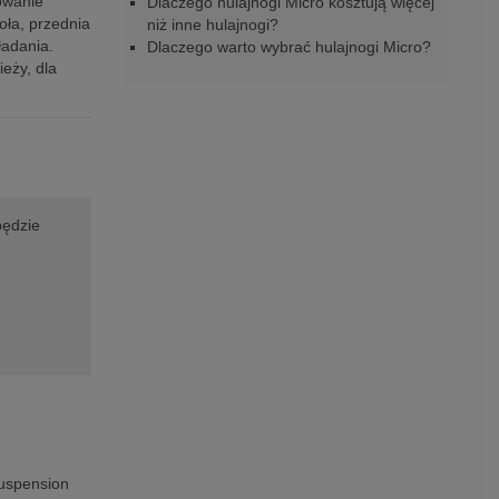
owanie
Dlaczego hulajnogi Micro kosztują więcej
oła, przednia
niż inne hulajnogi?
ładania.
Dlaczego warto wybrać hulajnogi Micro?
eży, dla
będzie
suspension