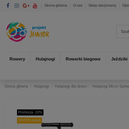
Strona główna
O nas
Sklep stacjonarny
Opi
Rowery
Hulajnogi
Rowerki biegowe
Jeździki
Strona główna
Hulajnogi
Hulajnogi dla dzieci
Hulajnogi Micro Sprit
Promocja -10%
GRATIS pasek