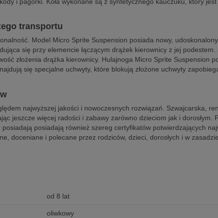
ody i pagórki. Koła wykonane są z syntetycznego kauczuku, który jest
zego transportu
cjonalność. Model Micro Sprite Suspension posiada nowy, udoskonalony 
ująca się przy elemencie łączącym drążek kierownicy z jej podestem. J
iwość złożenia drążka kierownicy. Hulajnoga Micro Sprite Suspension 
najdują się specjalne uchwyty, które blokują złożone uchwyty zapobieg
ów
względem najwyższej jakości i nowoczesnych rozwiązań. Szwajcarska, 
dając jeszcze więcej radości i zabawy zarówno dzieciom jak i dorosłym
o posiadają posiadają również szereg certyfikatów potwierdzających naj
e, doceniane i polecane przez rodziców, dzieci, dorosłych i w zasadzie
od 8 lat
oliwkowy