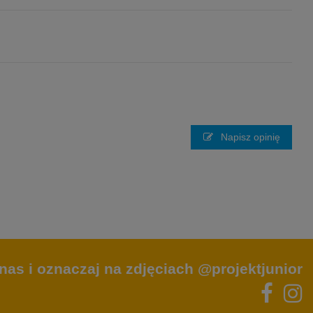
Napisz opinię
nas i oznaczaj na zdjęciach @projektjunior