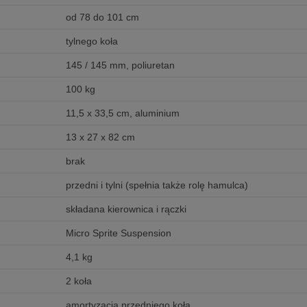
od 78 do 101 cm
tylnego koła
145 / 145 mm, poliuretan
100 kg
11,5 x 33,5 cm, aluminium
13 x 27 x 82 cm
brak
przedni i tylni (spełnia także rolę hamulca)
składana kierownica i rączki
Micro Sprite Suspension
4,1 kg
2 koła
amortyzacja przedniego koła