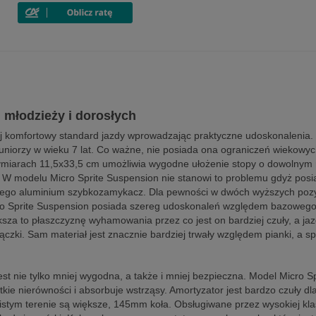
 młodzieży i dorosłych
ej komfortowy standard jazdy wprowadzając praktyczne udoskonalenia.
ż juniorzy w wieku 7 lat. Co ważne, nie posiada ona ograniczeń wiekow
miarach 11,5x33,5 cm umożliwia wygodne ułożenie stopy o dowolnym ro
. W modelu Micro Sprite Suspension nie stanowi to problemu gdyż posi
go aluminium szybkozamykacz. Dla pewności w dwóch wyższych pozycj
ro Sprite Suspension posiada szereg udoskonaleń względem bazowego m
za to płaszczyznę wyhamowania przez co jest on bardziej czuły, a jaz
zki. Sam materiał jest znacznie bardziej trwały względem pianki, a sp
st nie tylko mniej wygodna, a także i mniej bezpieczna. Model Micro S
kie nierówności i absorbuje wstrząsy. Amortyzator jest bardzo czuły dla
tym terenie są większe, 145mm koła. Obsługiwane przez wysokiej klasy