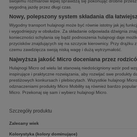
swojemu rozmiarowi lepiej sprawdzą się pokonując drobne przeszk
wygodną jazdę przez długi czas.
Nowy, polepszony system składania dla łatwiejs
Wygodny transport hulajnogi może być równie istotny jak jej funk
i wygodniejszy w obsłudze. Za składanie odpowiada dźwignia znajd
konieczności schylania się bądź podnoszenia hulajnogi daje możl
przycisków znajdujących się na szczycie kierownicy. Przy drążku z
czemu zawdzięcza swoją niską wagę i dużą wytrzymałość.
Najwyższa jakość Micro doceniana przez rodzic
Hulajnogi Micro od wielu lat stanowią niedościgniony wzór pod 
inspirujące i praktyczne rozwiązania, aby rozwijać swe produkty 
prestiżowych konkursach i plebiscytach. Wszystkie hulajnogi Micr
odznaczeniami produkty Micro Mobility są również bardzo popularn
Micro. Przekonaj się sam i wybierz hulajnogi Micro.
Szczegóły produktu
Zalecany wiek
Kolorystyka (kolory dominujące)