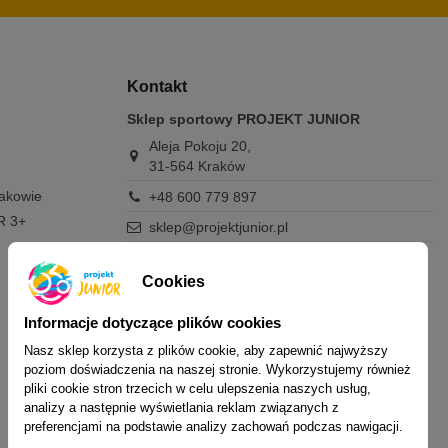
Kontakt
Sklep sportowy PROJEKT JUNIOR
Aleja Pokoju 20,
31-564 Kraków
rakowie
+48 600 779 897
R 3+
sklep@projektjunior.pl
Zapraszamy do sklepu stacjonarnego:
poniedziałek - piątek: 11.00-19.00
Cookies
sobota: 10.00-14.00
niedziela (każda): nieczynne
Informacje dotyczące plików cookies
Nasz sklep korzysta z plików cookie, aby zapewnić najwyższy
Nie odpowiadamy na wiadomości SMS. W
poziom doświadczenia na naszej stronie. Wykorzystujemy również
sprawach dotyczących zamówień i oferty
pliki cookie stron trzecich w celu ulepszenia naszych usług,
prosimy o kontakt mailowy, telefoniczny lub
analizy a następnie wyświetlania reklam związanych z
przez Messenger.
preferencjami na podstawie analizy zachowań podczas nawigacji.