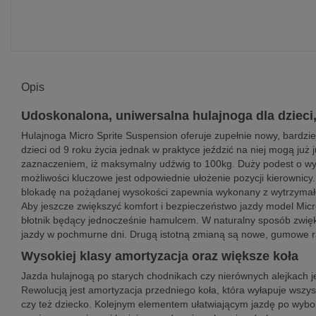
Opis
Udoskonalona, uniwersalna hulajnoga dla dzieci,
Hulajnoga Micro Sprite Suspension oferuje zupełnie nowy, bardzi
dzieci od 9 roku życia jednak w praktyce jeździć na niej mogą ju
zaznaczeniem, iż maksymalny udźwig to 100kg. Duży podest o wy
możliwości kluczowe jest odpowiednie ułożenie pozycji kierownicy
blokadę na pożądanej wysokości zapewnia wykonany z wytrzymałe
Aby jeszcze zwiększyć komfort i bezpieczeństwo jazdy model Mic
błotnik będący jednocześnie hamulcem. W naturalny sposób zwięks
jazdy w pochmurne dni. Drugą istotną zmianą są nowe, gumowe rąc
Wysokiej klasy amortyzacja oraz większe koła
Jazda hulajnogą po starych chodnikach czy nierównych alejkach je
Rewolucją jest amortyzacja przedniego koła, która wyłapuje wszyst
czy też dziecko. Kolejnym elementem ułatwiającym jazdę po wybois