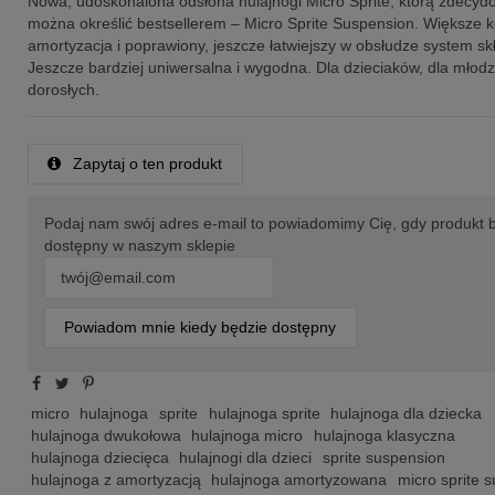
Nowa, udoskonalona odsłona hulajnogi Micro Sprite, którą zdecyd
można określić bestsellerem – Micro Sprite Suspension. Większe k
amortyzacja i poprawiony, jeszcze łatwiejszy w obsłudze system sk
Jeszcze bardziej uniwersalna i wygodna. Dla dzieciaków, dla młodzi
dorosłych.
Zapytaj o ten produkt
Podaj nam swój adres e-mail to powiadomimy Cię, gdy produkt 
dostępny w naszym sklepie
Powiadom mnie kiedy będzie dostępny
micro
hulajnoga
sprite
hulajnoga sprite
hulajnoga dla dziecka
hulajnoga dwukołowa
hulajnoga micro
hulajnoga klasyczna
hulajnoga dziecięca
hulajnogi dla dzieci
sprite suspension
hulajnoga z amortyzacją
hulajnoga amortyzowana
micro sprite 