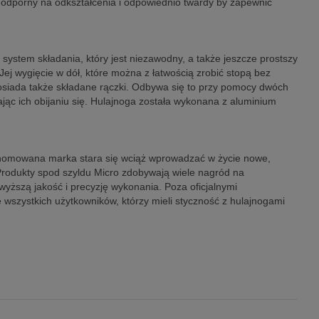
 odporny na odkształcenia i odpowiednio twardy by zapewnić
system składania, który jest niezawodny, a także jeszcze prostszy
ej wygięcie w dół, które można z łatwością zrobić stopą bez
posiada także składane rączki. Odbywa się to przy pomocy dwóch
ając ich obijaniu się. Hulajnoga została wykonana z aluminium
renomowana marka stara się wciąż wprowadzać w życie nowe,
. Produkty spod szyldu Micro zdobywają wiele nagród na
wyższą jakość i precyzję wykonania. Poza oficjalnymi
 wszystkich użytkowników, którzy mieli styczność z hulajnogami