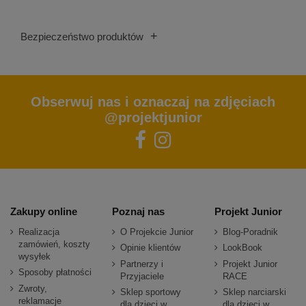
+
Bezpieczeństwo produktów
Obserwuj nas i oznaczaj na zdjęciach
@projektjunior
Zakupy online
Poznaj nas
Projekt Junior
Realizacja
O Projekcie Junior
Blog-Poradnik
zamówień, koszty
Opinie klientów
LookBook
wysyłek
Partnerzy i
Projekt Junior
Sposoby płatności
Przyjaciele
RACE
Zwroty,
Sklep sportowy
Sklep narciarski
reklamacje
dla dzieci w
dla dzieci w