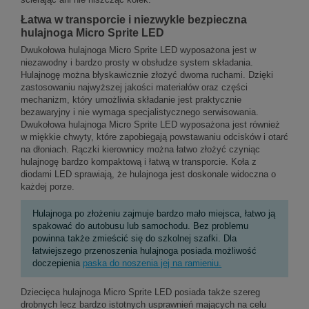
Łatwa w transporcie i niezwykle bezpieczna
hulajnoga Micro Sprite LED
Dwukołowa hulajnoga Micro Sprite LED wyposażona jest w
niezawodny i bardzo prosty w obsłudze system składania.
Hulajnogę można błyskawicznie złożyć dwoma ruchami. Dzięki
zastosowaniu najwyższej jakości materiałów oraz części
mechanizm, który umożliwia składanie jest praktycznie
bezawaryjny i nie wymaga specjalistycznego serwisowania.
Dwukołowa hulajnoga Micro Sprite LED wyposażona jest również
w miękkie chwyty, które zapobiegają powstawaniu odcisków i otarć
na dłoniach. Rączki kierownicy można łatwo złożyć czyniąc
hulajnogę bardzo kompaktową i łatwą w transporcie. Koła z
diodami LED sprawiają, że hulajnoga jest doskonale widoczna o
każdej porze.
Hulajnoga po złożeniu zajmuje bardzo mało miejsca, łatwo ją
spakować do autobusu lub samochodu. Bez problemu
powinna także zmieścić się do szkolnej szafki. Dla
łatwiejszego przenoszenia hulajnoga posiada możliwość
doczepienia
paska do noszenia jej na ramieniu.
Dziecięca hulajnoga Micro Sprite LED posiada także szereg
drobnych lecz bardzo istotnych usprawnień mających na celu