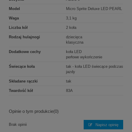
Model
Micro Sprite Deluxe LED PEARL
Waga
3,1 kg
Liczba kół
2 koła
Rodzaj hulajnogi
dziecięca
klasyczna
Dodatkowe cechy
koła LED
perłowe wykończenie
Świecące koła
tak - koła LED świecące podczas
jazdy
Składane rączki
tak
Twardość kół
83A
Opinie o tym produkcie
(0)
Brak opinii
Napisz opinię