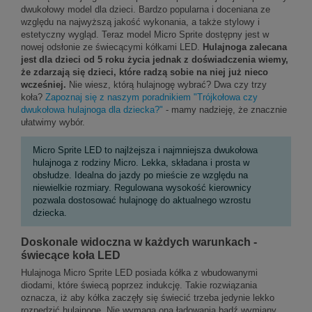
dwukołowy model dla dzieci. Bardzo popularna i doceniana ze
względu na najwyższą jakość wykonania, a także stylowy i
estetyczny wygląd. Teraz model Micro Sprite dostępny jest w
nowej odsłonie ze świecącymi kółkami LED.
Hulajnoga zalecana
jest dla dzieci od 5 roku życia jednak z doświadczenia wiemy,
że zdarzają się dzieci, które radzą sobie na niej już nieco
wcześniej.
Nie wiesz, którą hulajnogę wybrać? Dwa czy trzy
koła?
Zapoznaj się z naszym poradnikiem "Trójkołowa czy
dwukołowa hulajnoga dla dziecka?"
- mamy nadzieję, że znacznie
ułatwimy wybór.
Micro Sprite LED to najlżejsza i najmniejsza dwukołowa
hulajnoga z rodziny Micro. Lekka, składana i prosta w
obsłudze. Idealna do jazdy po mieście ze względu na
niewielkie rozmiary. Regulowana wysokość kierownicy
pozwala dostosować hulajnogę do aktualnego wzrostu
dziecka.
Doskonale widoczna w każdych warunkach -
świecące koła LED
Hulajnoga Micro Sprite LED posiada kółka z wbudowanymi
diodami, które świecą poprzez indukcję. Takie rozwiązania
oznacza, iż aby kółka zaczęły się świecić trzeba jedynie lekko
rozpędzić hulajnogę. Nie wymaga ona ładowania bądź wymiany