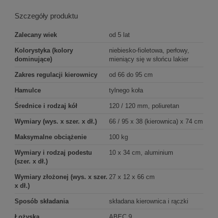
Szczegóły produktu
Zalecany wiek
od 5 lat
Kolorystyka (kolory
niebiesko-fioletowa, perłowy,
dominujące)
mieniący się w słońcu lakier
Zakres regulacji kierownicy
od 66 do 95 cm
Hamulce
tylnego koła
Średnice i rodzaj kół
120 / 120 mm, poliuretan
Wymiary (wys. x szer. x dł.)
66 / 95 x 38 (kierownica) x 74 cm
Maksymalne obciążenie
100 kg
Wymiary i rodzaj podestu
10 x 34 cm, aluminium
(szer. x dł.)
Wymiary złożonej (wys. x szer.
27 x 12 x 66 cm
x dł.)
Sposób składania
składana kierownica i rączki
Łożyska
ABEC 9