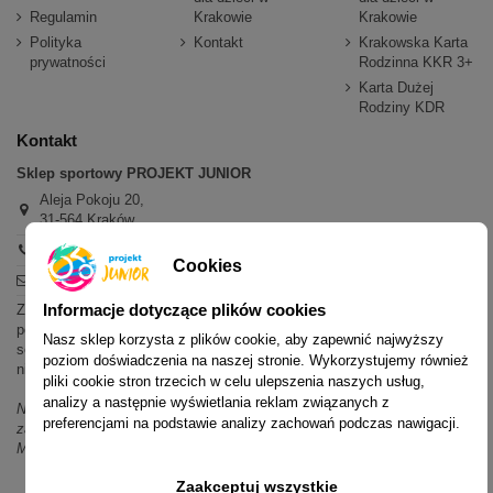
Regulamin
Krakowie
Krakowie
Polityka
Kontakt
Krakowska Karta
prywatności
Rodzinna KKR 3+
Karta Dużej
Rodziny KDR
Kontakt
Sklep sportowy PROJEKT JUNIOR
Aleja Pokoju 20,
31-564 Kraków
+48 600 779 897
Cookies
sklep@projektjunior.pl
Informacje dotyczące plików cookies
Zapraszamy do sklepu stacjonarnego:
poniedziałek - piątek: 11.00-19.00
Nasz sklep korzysta z plików cookie, aby zapewnić najwyższy
sobota: 10.00-14.00
poziom doświadczenia na naszej stronie. Wykorzystujemy również
niedziela (każda): nieczynne
pliki cookie stron trzecich w celu ulepszenia naszych usług,
analizy a następnie wyświetlania reklam związanych z
Nie odpowiadamy na wiadomości SMS. W sprawach dotyczących
preferencjami na podstawie analizy zachowań podczas nawigacji.
zamówień i oferty prosimy o kontakt mailowy, telefoniczny lub przez
Messenger.
Zaakceptuj wszystkie