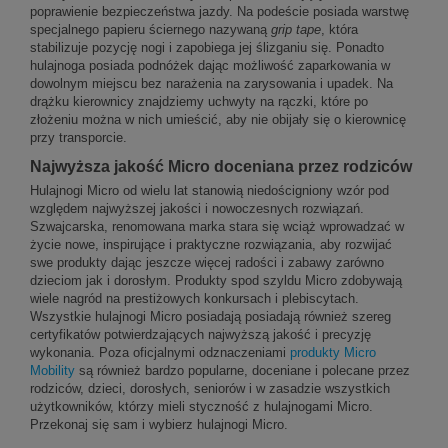
poprawienie bezpieczeństwa jazdy. Na podeście posiada warstwę
specjalnego papieru ściernego nazywaną
grip tape
, która
stabilizuje pozycję nogi i zapobiega jej ślizganiu się. Ponadto
hulajnoga posiada podnóżek dając możliwość zaparkowania w
dowolnym miejscu bez narażenia na zarysowania i upadek. Na
drążku kierownicy znajdziemy uchwyty na rączki, które po
złożeniu można w nich umieścić, aby nie obijały się o kierownicę
przy transporcie.
Najwyższa jakość Micro doceniana przez rodziców
Hulajnogi Micro od wielu lat stanowią niedościgniony wzór pod
względem najwyższej jakości i nowoczesnych rozwiązań.
Szwajcarska, renomowana marka stara się wciąż wprowadzać w
życie nowe, inspirujące i praktyczne rozwiązania, aby rozwijać
swe produkty dając jeszcze więcej radości i zabawy zarówno
dzieciom jak i dorosłym. Produkty spod szyldu Micro zdobywają
wiele nagród na prestiżowych konkursach i plebiscytach.
Wszystkie hulajnogi Micro posiadają posiadają również szereg
certyfikatów potwierdzających najwyższą jakość i precyzję
wykonania. Poza oficjalnymi odznaczeniami
produkty Micro
Mobility
są również bardzo popularne, doceniane i polecane przez
rodziców, dzieci, dorosłych, seniorów i w zasadzie wszystkich
użytkowników, którzy mieli styczność z hulajnogami Micro.
Przekonaj się sam i wybierz hulajnogi Micro.