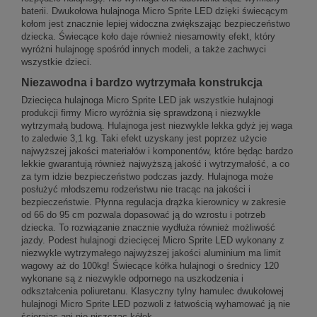
baterii. Dwukołowa hulajnoga Micro Sprite LED dzięki świecącym
kołom jest znacznie lepiej widoczna zwiększając bezpieczeństwo
dziecka. Świecące koło daje również niesamowity efekt, który
wyróżni hulajnogę spośród innych modeli, a także zachwyci
wszystkie dzieci.
Niezawodna i bardzo wytrzymała konstrukcja
Dziecięca hulajnoga Micro Sprite LED jak wszystkie hulajnogi
produkcji firmy Micro wyróżnia się sprawdzoną i niezwykle
wytrzymałą budową. Hulajnoga jest niezwykle lekka gdyż jej waga
to zaledwie 3,1 kg. Taki efekt uzyskany jest poprzez użycie
najwyższej jakości materiałów i komponentów, które będąc bardzo
lekkie gwarantują również najwyższą jakość i wytrzymałość, a co
za tym idzie bezpieczeństwo podczas jazdy. Hulajnoga może
posłużyć młodszemu rodzeństwu nie tracąc na jakości i
bezpieczeństwie. Płynna regulacja drążka kierownicy w zakresie
od 66 do 95 cm pozwala dopasować ją do wzrostu i potrzeb
dziecka. To rozwiązanie znacznie wydłuża również możliwość
jazdy. Podest hulajnogi dziecięcej Micro Sprite LED wykonany z
niezwykle wytrzymałego najwyższej jakości aluminium ma limit
wagowy aż do 100kg! Świecące kółka hulajnogi o średnicy 120
wykonane są z niezwykle odpornego na uszkodzenia i
odkształcenia poliuretanu. Klasyczny tylny hamulec dwukołowej
hulajnogi Micro Sprite LED pozwoli z łatwością wyhamować ją nie
ścierając ani nie niszcząc kółek.