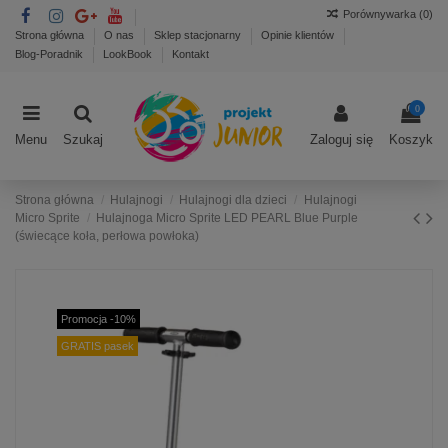
Porównywarka (
0
)
Strona główna
O nas
Sklep stacjonarny
Opinie klientów
Blog-Poradnik
LookBook
Kontakt
0
Menu
Szukaj
Zaloguj się
Koszyk
Strona główna
Hulajnogi
Hulajnogi dla dzieci
Hulajnogi
Micro Sprite
Hulajnoga Micro Sprite LED PEARL Blue Purple
(świecące koła, perłowa powłoka)
Promocja -10%
GRATIS pasek