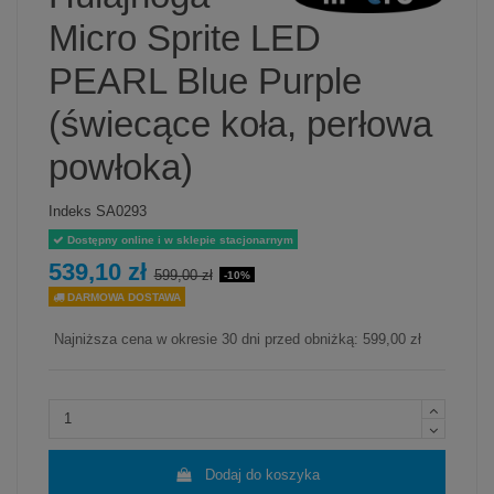
Micro Sprite LED
PEARL Blue Purple
(świecące koła, perłowa
powłoka)
Indeks
SA0293
Dostępny online i w sklepie stacjonarnym
539,10 zł
599,00 zł
-10%
DARMOWA DOSTAWA
Najniższa cena w okresie 30 dni przed obniżką:
599,00 zł
Dodaj do koszyka