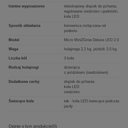
Istotne wyposażenie
teleskopowy drązek do pchania,
regulowane siedzisko i podnóżki,
koła LED
Sposób składania
kierownica rozłączana od
podestu
Model
Micro Mini2Grow Deluxe LED 2.0
Waga
hulajnoga 2,2 kg, jeździk 3,5 kg
Liczba kół
3 koła
Rodzaj hulajnogi
dziecięca
z jeździkiem (siedziskiem)
Dodatkowe cechy
drążek do pchania
koła LED
siedzisko
Świecące koła
tak - koła LED świecące podczas
jazdy
Opinie o tym produkcie
(0)