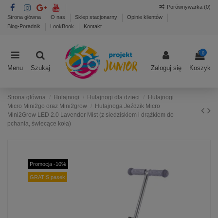
Porównywarka (
0
)
Strona główna
O nas
Sklep stacjonarny
Opinie klientów
Blog-Poradnik
LookBook
Kontakt
0
Menu
Szukaj
Zaloguj się
Koszyk
Strona główna
Hulajnogi
Hulajnogi dla dzieci
Hulajnogi
Micro Mini2go oraz Mini2grow
Hulajnoga Jeździk Micro
Mini2Grow LED 2.0 Lavender Mist (z siedziskiem i drążkiem do
pchania, świecące koła)
Promocja -10%
GRATIS pasek