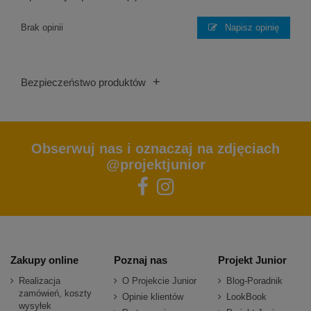
Brak opinii
Napisz opinię
+
Bezpieczeństwo produktów
Obserwuj nas i oznaczaj na zdjęciach
@projektjunior
Zakupy online
Poznaj nas
Projekt Junior
Realizacja
O Projekcie Junior
Blog-Poradnik
zamówień, koszty
Opinie klientów
LookBook
wysyłek