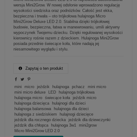
wersja Mini2Grow. W nowej odsłonie wprowadzono regulację
wysokości siedziska oraz podnóżków. Całość jest ekka,
bezpieczna i trwała – oto trójkołowa hulajnoga Micro
Mini2Grow Deluxe LED 2.0. Stabilna dzięki trójkołowej
budowie, bezpieczna, łatwa w manewrowaniu, umili aktywny
wypoczynek Twojemu dziecku. Dzięki regulowanej wysokości
kierownicy rośnie razem z dzieckiem. Hulajnoga Mini2Grow
posiada przednie świecące koła, które nadają jej
niesamowitego wyglądu i stylu.
Zapytaj o ten produkt
mini
micro
jeździk
hulajnoga
pchacz
mini micro
mini micro deluxe
LED
hulajnoga trójkołowa
hulajnoga micro
świecące koła
jeździk micro
hulajnoga dziecięca
hulajnogi dla dzieci
hulajnoga balansowa
hulajnoga dla dzieci
hulajnoga z siedziskiem
hulajnogi dziecięce
jeździk dla rocznego dziecka
jeździk dla dziewczynki
jeździk dla chłopca
hulajnoga 3w1
mini2grow
Micro Mini2Grow LED 2.0