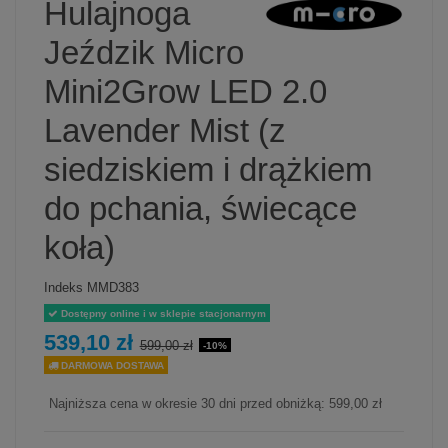
Hulajnoga
Jeździk Micro
Mini2Grow LED 2.0
Lavender Mist (z
siedziskiem i drążkiem
do pchania, świecące
koła)
Indeks
MMD383
Dostępny online i w sklepie stacjonarnym
539,10 zł
599,00 zł
-10%
DARMOWA DOSTAWA
Najniższa cena w okresie 30 dni przed obniżką:
599,00 zł