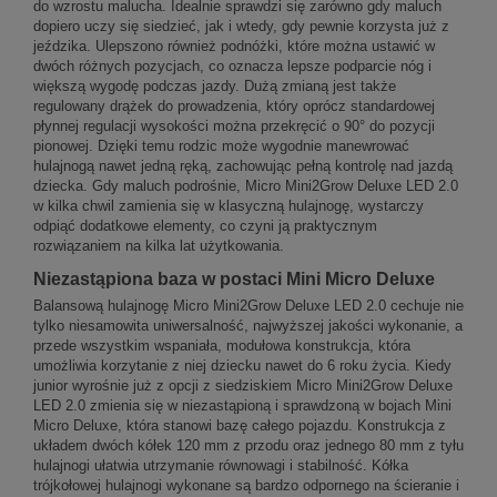
do wzrostu malucha. Idealnie sprawdzi się zarówno gdy maluch
dopiero uczy się siedzieć, jak i wtedy, gdy pewnie korzysta już z
jeździka. Ulepszono również podnóżki, które można ustawić w
dwóch różnych pozycjach, co oznacza lepsze podparcie nóg i
większą wygodę podczas jazdy. Dużą zmianą jest także
regulowany drążek do prowadzenia, który oprócz standardowej
płynnej regulacji wysokości można przekręcić o 90° do pozycji
pionowej. Dzięki temu rodzic może wygodnie manewrować
hulajnogą nawet jedną ręką, zachowując pełną kontrolę nad jazdą
dziecka. Gdy maluch podrośnie, Micro Mini2Grow Deluxe LED 2.0
w kilka chwil zamienia się w klasyczną hulajnogę, wystarczy
odpiąć dodatkowe elementy, co czyni ją praktycznym
rozwiązaniem na kilka lat użytkowania.
Niezastąpiona baza w postaci Mini Micro Deluxe
Balansową hulajnogę Micro Mini2Grow Deluxe LED 2.0 cechuje nie
tylko niesamowita uniwersalność, najwyższej jakości wykonanie, a
przede wszystkim wspaniała, modułowa konstrukcja, która
umożliwia korzytanie z niej dziecku nawet do 6 roku życia. Kiedy
junior wyrośnie już z opcji z siedziskiem Micro Mini2Grow Deluxe
LED 2.0 zmienia się w niezastąpioną i sprawdzoną w bojach Mini
Micro Deluxe, która stanowi bazę całego pojazdu. Konstrukcja z
układem dwóch kółek 120 mm z przodu oraz jednego 80 mm z tyłu
hulajnogi ułatwia utrzymanie równowagi i stabilność. Kółka
trójkołowej hulajnogi wykonane są bardzo odpornego na ścieranie i