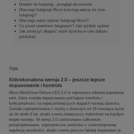
Dodatki do hulajnóg - przegląd akcesoriów
Dlaczego hulajnogi Micro kosztują więcej niż inne
hulajnogi?
Dlaczego warto wybrać hulajnogi Micro?
Co przed rowerkiem biegowym? Jaki jeździk wybrać
Jak zmierzyć długość nóżki dziecka w celu doboru
jeździkao
Opis
/Udoskonalona wersja 2.0 – jeszcze lepsze
dopasowanie i kontrola
Micro Mini2Grow Deluxe LED 2.0 to najnowsza odsłona popularnej
serii, która została dopracowana pod kątem komfortu i
funkcjonalności na najwcześniejszych etapach rozwoju dziecka.
Została zaprojektowana z myślą o dzieciach od 18 miesiąca życia
aż do około 6 lat, dzięki czemu towarzyszy maluchowi na każdym
etapie rozwoju. W wersji 2.0 zastosowano całkowicie
przeprojektowane, ergonomiczne siedzisko z czterostopniową
regulacją wysokości, dzięki czemu jeszcze łatwiej dopasować je