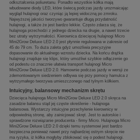
odkształcenia poliuretanu. Ponadto wszystkie kółka mają
wbudowane diody LED, które świecą podczas jazdy urozmaicając
wygląd hulajnogi oraz czyniąc ją lepiej widoczną po zmroku.
Najwyższej jakości tworzywo gwarantuje długą przydatność
hulajnogi, a także że jest bardzo lekkie. Często zdarza się, że
hulajnoga przechodzi z jednego dziecka na drugie, a nawet trzecie
bez utraty wytrzymałości. Kierownica dziecięcej hulajnogi Micro
Mini2Grow Deluxe LED 2.0 jest płynnie regulowana w zakresie od
45 do 79 cm. To duża zaleta gdyż umożliwia precyzyjne
dopasowanie do aktualnego wzrostu dziecka. Na końcu drążka
hulajnogi znajduje się klips, który umożliwi szybkie odłączenie go
od podestu co znacznie ułatwia transport hulajnogi Micro
Mini2Grow Deluxe LED 2.0. Hamownie podczas jazdy w wersji ze
zdemontowanym siedzeniem odbywa się przy pomocy hamulca z
wytrzymałego tworzywa umieszczonego nad tylnym kółkiem.
Intuicyjny, balansowy mechanizm skrętu
Dziecięca hulajnoga Micro Mini2Grow Deluxe LED 2.0 skręca na
zasadzie balansu stąd jej częste określenie - hulajnoga
balansowa. Wystarczy intuicyjne przechylenie kierownicy w
odpowiednią stronę, aby zainicjować skręt. Jest to autorskie i
sprawdzone rozwiązanie producenta - firmy Micro. Hulajnoga Micro
Mini2Grow Deluxe LED 2.0 dzięki temu systemowi jest bardzo
bezpieczna ponieważ nawet przy najbardziej ostrym skręcie nie
ma ryzyka, iż kółka mogłyby zblokować się o podest hulajnogi.