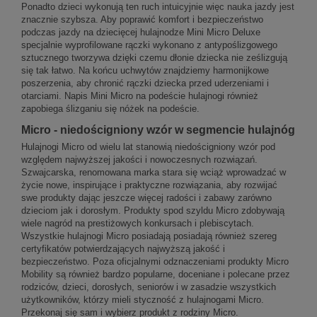
Ponadto dzieci wykonują ten ruch intuicyjnie więc nauka jazdy jest
znacznie szybsza. Aby poprawić komfort i bezpieczeństwo
podczas jazdy na dziecięcej hulajnodze Mini Micro Deluxe
specjalnie wyprofilowane rączki wykonano z antypoślizgowego
sztucznego tworzywa dzięki czemu dłonie dziecka nie ześlizgują
się tak łatwo. Na końcu uchwytów znajdziemy harmonijkowe
poszerzenia, aby chronić rączki dziecka przed uderzeniami i
otarciami. Napis Mini Micro na podeście hulajnogi również
zapobiega ślizganiu się nóżek na podeście.
Micro - niedościgniony wzór w segmencie hulajnóg
Hulajnogi Micro od wielu lat stanowią niedościgniony wzór pod
względem najwyższej jakości i nowoczesnych rozwiązań.
Szwajcarska, renomowana marka stara się wciąż wprowadzać w
życie nowe, inspirujące i praktyczne rozwiązania, aby rozwijać
swe produkty dając jeszcze więcej radości i zabawy zarówno
dzieciom jak i dorosłym. Produkty spod szyldu Micro zdobywają
wiele nagród na prestiżowych konkursach i plebiscytach.
Wszystkie hulajnogi Micro posiadają posiadają również szereg
certyfikatów potwierdzających najwyższą jakość i
bezpieczeństwo. Poza oficjalnymi odznaczeniami produkty Micro
Mobility są również bardzo popularne, doceniane i polecane przez
rodziców, dzieci, dorosłych, seniorów i w zasadzie wszystkich
użytkowników, którzy mieli styczność z hulajnogami Micro.
Przekonaj się sam i wybierz produkt z rodziny Micro.