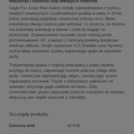
widzenia i komfort dla młodych riderów
Gogle Fox Junior Main Kairos zostały zaprojektowane z myślą o
młodych rowerzystach i użytkownikach quadów w wieku 4–14 lat,
którzy potrzebują wygodnej i skutecznej ochrony oczu. Nowa
konstrukcja oferuje szersze pole widzenia, co oznacza, że dziecko
ma doskonałą orientację w terenie i szybciej reaguje na
przeszkody. Zaawansowane soczewki Lexan chronią przed
promieniowaniem UV, a wariant z lustrzaną powłoką dodatkowo
redukuje odblaski. Dzięki systemowi VLS (Variable Lens System)
można łatwo zamieniać szybkę dopasowując gogle do warunków
jazdy.
Trójwarstwowa pianka z miękką podszewką z polaru idealnie
przylega do twarzy, zapewniając komfort podczas całego dnia
jazdy i skutecznie odprowadzając wilgoć, zmniejszając ryzyko
zaparowania soczewek. Pasek z silikonowym nadrukiem od
wewnątrz utrzymuje gogle stabilnie na kasku. Żeby
zminimalizować ryzyko zarysowań podczas transportu do zestawu
dołączony jest miękki woreczek z mikrofibry.
Szczegóły produktu
Zalecany wiek
od 4 lat