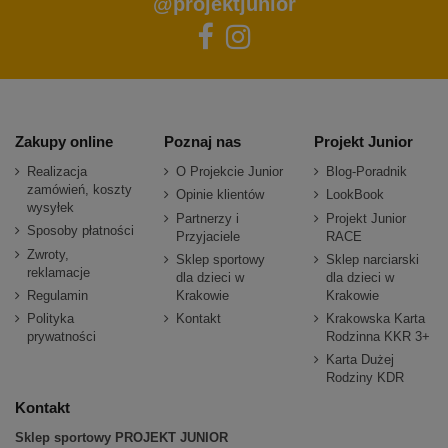
@projektjunior
Zakupy online
Poznaj nas
Projekt Junior
Realizacja
O Projekcie Junior
Blog-Poradnik
zamówień, koszty
Opinie klientów
LookBook
wysyłek
Partnerzy i
Projekt Junior
Sposoby płatności
Przyjaciele
RACE
Zwroty,
Sklep sportowy
Sklep narciarski
reklamacje
dla dzieci w
dla dzieci w
Regulamin
Krakowie
Krakowie
Polityka
Kontakt
Krakowska Karta
prywatności
Rodzinna KKR 3+
Karta Dużej
Rodziny KDR
Kontakt
Sklep sportowy PROJEKT JUNIOR