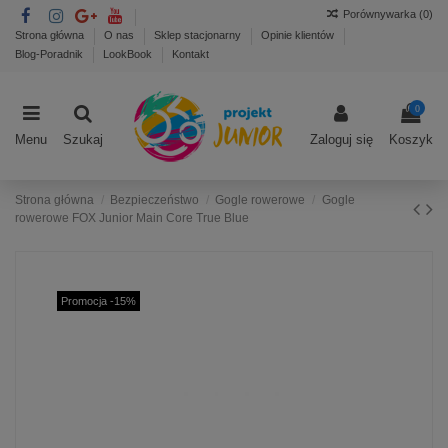
Porównywarka (
0
)
Strona główna
O nas
Sklep stacjonarny
Opinie klientów
Blog-Poradnik
LookBook
Kontakt
0
Menu
Szukaj
Zaloguj się
Koszyk
Strona główna
Bezpieczeństwo
Gogle rowerowe
Gogle
rowerowe FOX Junior Main Core True Blue
Promocja -15%