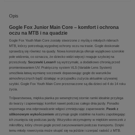
Opis
Gogle Fox Junior Main Core – komfort i ochrona
oczu na MTB i na quadzie
Gogle Fox Youth Main Core zostały stworzone z myślą o młodych riderach
MTB, którzy potrzebują wygodnej ochrony oczu na trasie. Gogle doskonale
sprawdzą się równiez na quady. Nowa konstrukcja oferuje wyjątkowo szerokie
pole widzenia, co oznacza, że dziecko widzi więcej i reaguje szybciej na
przeszkody.
Soczewki Lexan®
są wytrzymałe, a dodatkowo chronią przed
promieniowaniem UV. Praktyczny system VLS (Variable Lens System)
umożliwia łatwą wymianę soczewek dopasowując gogle do warunków
atmosferycznych bądź działając w przypadku zużycia aktualnie używanej
szybki. Gogle Fox Youth Main Core przeznaczone są dla dzieci od 4 do 14 roku
życia.
Trójwarstwowa, miękka pianka po wewnętrznej stornie ramki idealnie przylega
do twarzy i zapewniając komfort nawet podczas całego dnia jazdy. Ponadto
wspomaga ona odprowadzanie wilgoci zmniejszając zaparowanie.
Pasek z
silikonowym wykończeniem
utrzymuje gogle stabilnie na kasku zapobiegając
ich zsunięciu się podczas jazdy. Wszystko otrzymujemy w miękkim woreczek z
mikrofibry, który chroni gogle przed zarysowaniami podczas transportu. Dzięki
temu młody rowerzysta może skupić się na jeździe i czerpać radość z MTB.