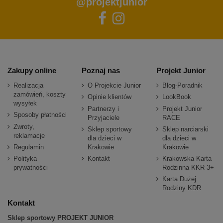
@projektjunior
Zakupy online
Poznaj nas
Projekt Junior
Realizacja
O Projekcie Junior
Blog-Poradnik
zamówień, koszty
Opinie klientów
LookBook
wysyłek
Partnerzy i
Projekt Junior
Sposoby płatności
Przyjaciele
RACE
Zwroty,
Sklep sportowy
Sklep narciarski
reklamacje
dla dzieci w
dla dzieci w
Regulamin
Krakowie
Krakowie
Polityka
Kontakt
Krakowska Karta
prywatności
Rodzinna KKR 3+
Karta Dużej
Rodziny KDR
Kontakt
Sklep sportowy PROJEKT JUNIOR