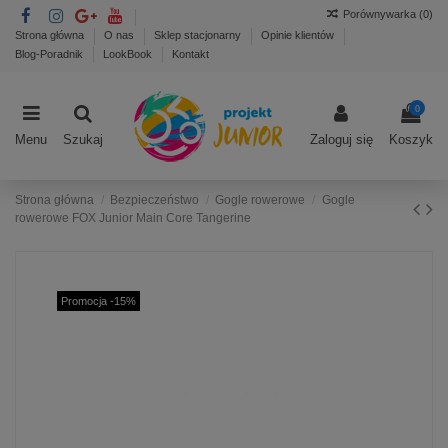
Porównywarka (
0
)
Strona główna
O nas
Sklep stacjonarny
Opinie klientów
Blog-Poradnik
LookBook
Kontakt
0
Menu
Szukaj
Zaloguj się
Koszyk
Strona główna
Bezpieczeństwo
Gogle rowerowe
Gogle
rowerowe FOX Junior Main Core Tangerine
Promocja -15%