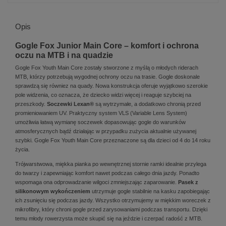
Opis
Gogle Fox Junior Main Core – komfort i ochrona
oczu na MTB i na quadzie
Gogle Fox Youth Main Core zostały stworzone z myślą o młodych riderach
MTB, którzy potrzebują wygodnej ochrony oczu na trasie. Gogle doskonale
sprawdzą się równiez na quady. Nowa konstrukcja oferuje wyjątkowo szerokie
pole widzenia, co oznacza, że dziecko widzi więcej i reaguje szybciej na
przeszkody.
Soczewki Lexan®
są wytrzymałe, a dodatkowo chronią przed
promieniowaniem UV. Praktyczny system VLS (Variable Lens System)
umożliwia łatwą wymianę soczewek dopasowując gogle do warunków
atmosferycznych bądź działając w przypadku zużycia aktualnie używanej
szybki. Gogle Fox Youth Main Core przeznaczone są dla dzieci od 4 do 14 roku
życia.
Trójwarstwowa, miękka pianka po wewnętrznej stornie ramki idealnie przylega
do twarzy i zapewniając komfort nawet podczas całego dnia jazdy. Ponadto
wspomaga ona odprowadzanie wilgoci zmniejszając zaparowanie.
Pasek z
silikonowym wykończeniem
utrzymuje gogle stabilnie na kasku zapobiegając
ich zsunięciu się podczas jazdy. Wszystko otrzymujemy w miękkim woreczek z
mikrofibry, który chroni gogle przed zarysowaniami podczas transportu. Dzięki
temu młody rowerzysta może skupić się na jeździe i czerpać radość z MTB.