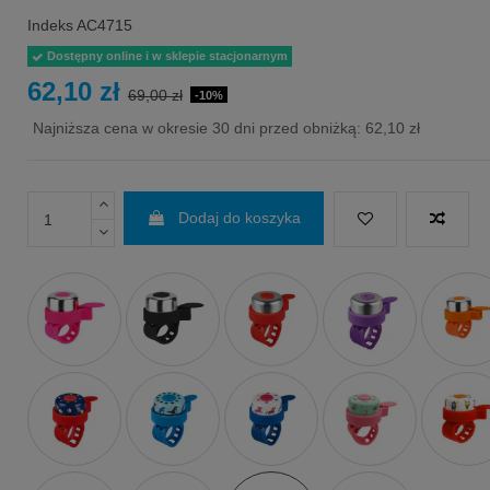
Indeks
AC4715
Dostępny online i w sklepie stacjonarnym
62,10 zł
69,00 zł
-10%
Najniższa cena w okresie 30 dni przed obniżką:
62,10 zł
Dodaj do koszyka