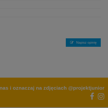
Napisz opinię
nas i oznaczaj na zdjęciach @projektjunior