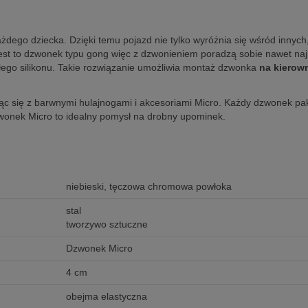
żdego dziecka. Dzięki temu pojazd nie tylko wyróżnia się wśród innych,
st to dzwonek typu gong więc z dzwonieniem poradzą sobie nawet n
ego silikonu. Takie rozwiązanie umożliwia montaż dzwonka
na kierow
ąc się z barwnymi hulajnogami i akcesoriami Micro. Każdy dzwonek pa
zwonek Micro to idealny pomysł na drobny upominek.
niebieski, tęczowa chromowa powłoka
stal
tworzywo sztuczne
Dzwonek Micro
4 cm
obejma elastyczna