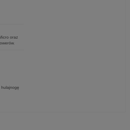
Micro oraz
rowerów.
 hulajnogę