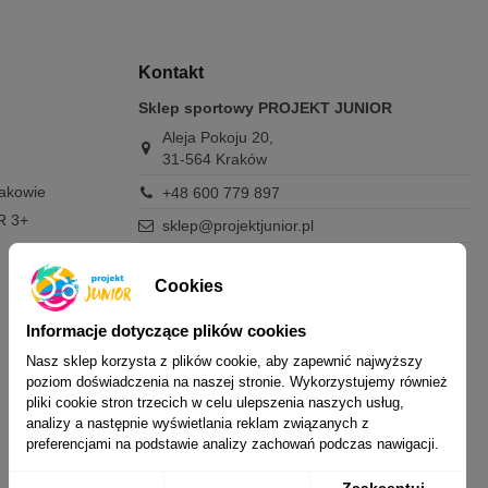
Kontakt
Sklep sportowy PROJEKT JUNIOR
Aleja Pokoju 20,
31-564 Kraków
rakowie
+48 600 779 897
R 3+
sklep@projektjunior.pl
Zapraszamy do sklepu stacjonarnego:
poniedziałek - piątek: 11.00-19.00
Cookies
sobota: 10.00-14.00
niedziela (każda): nieczynne
Informacje dotyczące plików cookies
Nasz sklep korzysta z plików cookie, aby zapewnić najwyższy
Nie odpowiadamy na wiadomości SMS. W
poziom doświadczenia na naszej stronie. Wykorzystujemy również
sprawach dotyczących zamówień i oferty
pliki cookie stron trzecich w celu ulepszenia naszych usług,
prosimy o kontakt mailowy, telefoniczny lub
analizy a następnie wyświetlania reklam związanych z
przez Messenger.
preferencjami na podstawie analizy zachowań podczas nawigacji.