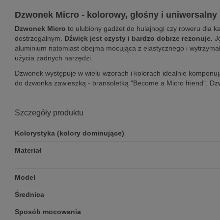
Dzwonek Micro - kolorowy, głośny i uniwersalny
Dzwonek Micro
to ulubiony gadżet do hulajnogi czy roweru dla ka
dostrzegalnym.
Dźwięk jest czysty i bardzo dobrze rezonuje.
Je
aluminium natomiast obejma mocująca z elastycznego i wytrzymał
użycia żadnych narzędzi.
Dzwonek występuje w wielu wzorach i kolorach idealnie komponuj
do dzwonka zawieszką - bransoletką "Become a Micro friend". D
Szczegóły produktu
Kolorystyka (kolory dominujące)
Materiał
Model
Średnica
Sposób mocowania