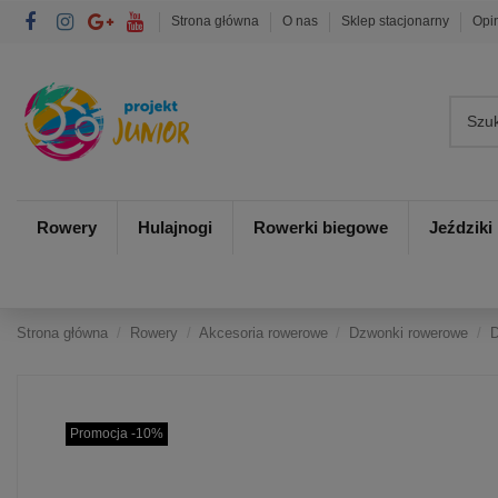
Strona główna
O nas
Sklep stacjonarny
Opi
Rowery
Hulajnogi
Rowerki biegowe
Jeździki
Strona główna
Rowery
Akcesoria rowerowe
Dzwonki rowerowe
D
Promocja -10%