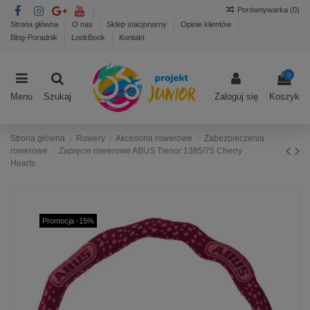
Porównywarka (
0
)
Strona główna
O nas
Sklep stacjonarny
Opinie klientów
Blog-Poradnik
LookBook
Kontakt
0
Menu
Szukaj
Zaloguj się
Koszyk
Strona główna
Rowery
Akcesoria rowerowe
Zabezpieczenia
rowerowe
Zapięcie rowerowe ABUS Tresor 1385/75 Cherry
Hearts
Promocja -15%