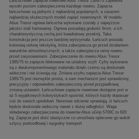
Łańcuchowe zapięcie rowerowe Abus Tresor 1385/75 zapewnia
wysoki poziom zabezpieczenia każdego roweru. Zapięcia
łańcuchowe są jednymi z najbardziej popularnych, a zarazem
najbardziej skutecznych modeli zapięć rowerowych. W modelu
Abus Tresor ogniwa łańcucha wykonane zostały z najwyższe
jakości stali hartowanej. Ogniwa posiadają grubość 6mm, a ich
charakterystyczną cechą jest kwadratowy przekrój. Taka
konstrukcja jest jeszcze bardziej wytrzymała. Łańcuch posiada
kolorową osłonę tekstylną, która zabezpiecza go przed działaniem
warunków atmosferycznych, a także zabezpiecza ramę roweru
przed zarysowaniami. Zabezpieczenie do roweru Abus Tresor
1385/75 to zapięcie blokowane na ustalony szyfr. Cyfry wykonane
są z dwukomponentowego materiału dzięki czemu są doskonale
widoczne i nie ścierają się. Zmiana szyfru zapięcia Abus Tresor
1385/75 jest niezwykle prosta, a sam mechanizm jest sprawdzony,
precyzyjny i odpowiednio zabezpieczony przed przypadkową
zmianą ustawień. Łańcuchowe zapięcie rowerowe dostępne jest w
aż 5 wyjątkowych kolorystykach spośród, których każdy dopasuje
coś do swoich upodobań. Neonowe odcienie sprawiają, iż łańcuch
będzie doskonale widoczny nawet z dużej odległości. Waga
składanego zabezpieczenia do rowerów Abus uGrip 5700C to 820
kg. Zapięcie jest dość elastyczne co umożliwia oplecenie go wokół
sztycy podsiodłowej i wygodny transport