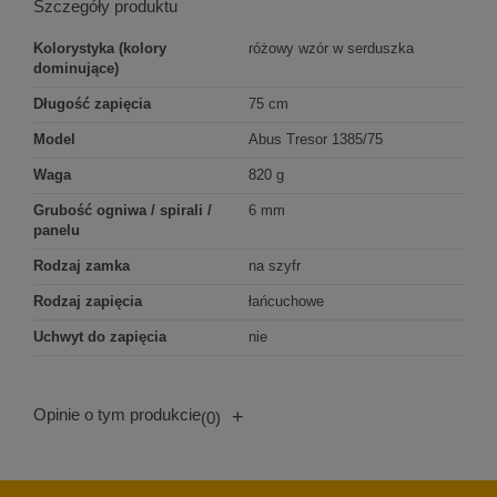
Szczegóły produktu
Kolorystyka (kolory
różowy wzór w serduszka
dominujące)
Długość zapięcia
75 cm
Model
Abus Tresor 1385/75
Waga
820 g
Grubość ogniwa / spirali /
6 mm
panelu
Rodzaj zamka
na szyfr
Rodzaj zapięcia
łańcuchowe
Uchwyt do zapięcia
nie
Opinie o tym produkcie
+
(0)