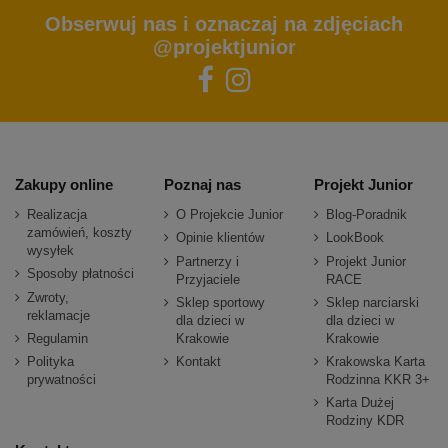
Obserwuj nas i oznaczaj na zdjęciach
@projektjunior
Zakupy online
Poznaj nas
Projekt Junior
Realizacja
O Projekcie Junior
Blog-Poradnik
zamówień, koszty
Opinie klientów
LookBook
wysyłek
Partnerzy i
Projekt Junior
Sposoby płatności
Przyjaciele
RACE
Zwroty,
Sklep sportowy
Sklep narciarski
reklamacje
dla dzieci w
dla dzieci w
Regulamin
Krakowie
Krakowie
Polityka
Kontakt
Krakowska Karta
prywatności
Rodzinna KKR 3+
Karta Dużej
Rodziny KDR