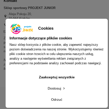
Kontakt
Sklep sportowy PROJEKT JUNIOR
Aleja Pokoju 20,
31-564 Kraków
+48 600 779 897
Cookies
sklep@projektjunior.pl
Informacje dotyczące plików cookies
Zapraszamy do sklepu stacjonarnego:
poniedziałek - piątek: 11.00-19.00
Nasz sklep korzysta z plików cookie, aby zapewnić najwyższy
sobota: 10.00-14.00
poziom doświadczenia na naszej stronie. Wykorzystujemy również
niedziela (każda): nieczynne
pliki cookie stron trzecich w celu ulepszenia naszych usług,
analizy a następnie wyświetlania reklam związanych z
Nie odpowiadamy na wiadomości SMS. W sprawach dotyczących
preferencjami na podstawie analizy zachowań podczas nawigacji.
zamówień i oferty prosimy o kontakt mailowy, telefoniczny lub przez
Messenger.
Zaakceptuj wszystkie
Dostosuj
Odrzuć
© 2014-2023 Projekt Junior Aleja Pokoju 20, 31-564 Kraków