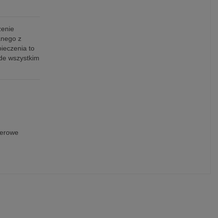
zenie
anego z
pieczenia to
ede wszystkim
werowe