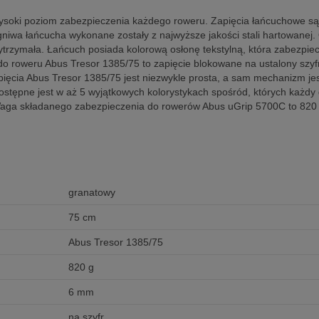
oki poziom zabezpieczenia każdego roweru. Zapięcia łańcuchowe są j
iwa łańcucha wykonane zostały z najwyższe jakości stali hartowanej.
 wytrzymała. Łańcuch posiada kolorową osłonę tekstylną, która zabezp
o roweru Abus Tresor 1385/75 to zapięcie blokowane na ustalony szy
apięcia Abus Tresor 1385/75 jest niezwykle prosta, a sam mechanizm j
tępne jest w aż 5 wyjątkowych kolorystykach spośród, których każdy
Waga składanego zabezpieczenia do rowerów Abus uGrip 5700C to 820 k
granatowy
75 cm
Abus Tresor 1385/75
820 g
6 mm
na szyfr