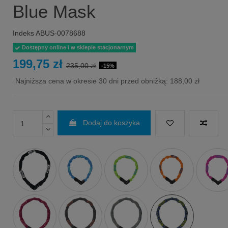
Blue Mask
Indeks
ABUS-0078688
Dostępny online i w sklepie stacjonarnym
199,75 zł
235,00 zł
-15%
Najniższa cena w okresie 30 dni przed obniżką:
188,00 zł
Dodaj do koszyka