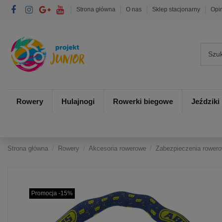
Strona główna
O nas
Sklep stacjonarny
Opi
Rowery
Hulajnogi
Rowerki biegowe
Jeździki
Strona główna
Rowery
Akcesoria rowerowe
Zabezpieczenia rower
Promocja -15%