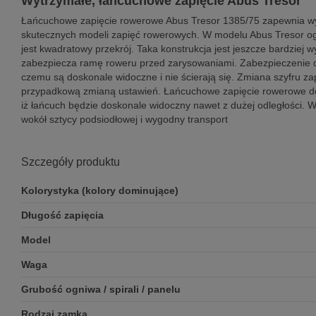
Wytrzymałe, łańcuchowe zapięcie Abus Tresor
Łańcuchowe zapięcie rowerowe Abus Tresor 1385/75 zapewnia wys
skutecznych modeli zapięć rowerowych. W modelu Abus Tresor ogn
jest kwadratowy przekrój. Taka konstrukcja jest jeszcze bardziej
zabezpiecza ramę roweru przed zarysowaniami. Zabezpieczenie d
czemu są doskonale widoczne i nie ścierają się. Zmiana szyfru z
przypadkową zmianą ustawień. Łańcuchowe zapięcie rowerowe dos
iż łańcuch będzie doskonale widoczny nawet z dużej odległości. 
wokół sztycy podsiodłowej i wygodny transport
Szczegóły produktu
Kolorystyka (kolory dominujące)
Długość zapięcia
Model
Waga
Grubość ogniwa / spirali / panelu
Rodzaj zamka