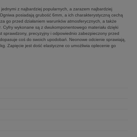
ednymi z najbardziej popularnych, a zarazem najbardziej
 Ogniwa posiadają grubość 6mm, a ich charakterystyczną cechą
iecza go przed działaniem warunków atmosferycznych, a także
fr. Cyfry wykonane są z dwukomponentowego materiału dzięki
est sprawdzony, precyzyjny i odpowiednio zabezpieczony przed
 dopasuje coś do swoich upodobań. Neonowe odcienie sprawiają,
g. Zapięcie jest dość elastyczne co umożliwia oplecenie go