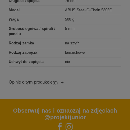
Długość zapięcia
75 cm
Model
ABUS Steel-O-Chain 5805C
Waga
500 g
Grubość ogniwa / spirali /
5 mm
panelu
Rodzaj zamka
na szyfr
Rodzaj zapięcia
łańcuchowe
Uchwyt do zapięcia
nie
Opinie o tym produkcie
+
(0)
Obserwuj nas i oznaczaj na zdjęciach
@projektjunior