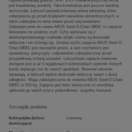
Ogniwa posiadają grubość 5mm, a ich charakterystyczną cechą
jest kwadratowy przekrój. Taka konstrukcja jest jeszcze bardziej
wytrzymała. Łańcuch posiada kolorową osłonę tekstylną, która
zabezpiecza go przed działaniem warunków atmosferycznych, a
także zabezpiecza ramę roweru przed zarysowaniami.
Zabezpieczenie do roweru ABUS Steel-O-Chain 5805C to zapięcie
blokowane na ustalony szyfr. Cyfry wykonane są z
dwukomponentowego materiału dzięki czemu są doskonale
widoczne i nie ścierają się. Zmiana szyfru zapięcia ABUS Steel-O-
Chain 5805C jest niezwykle prosta, a sam mechanizm jest
sprawdzony, precyzyjny i odpowiednio zabezpieczony przed
przypadkową zmianą ustawień. Łańcuchowe zapięcie rowerowe
dostępne jest w aż 5 wyjątkowych kolorystykach spośród, których
każdy dopasuje coś do swoich upodobań. Neonowe odcienie
sprawiają, iż łańcuch będzie doskonale widoczny nawet z dużej
odległości. Waga zabezpieczenia do rowerów ABUS Steel-O-Chain
5805C to 520 kg. Zapięcie jest dość elastyczne co umożliwia
oplecenie go wokół sztycy podsiodłowej i wygodny transport.
Szczegóły produktu
Kolorystyka (kolory
czerwony
dominujące)