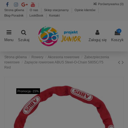
Porównywarka (
0
)
Strona główna
O nas
Sklep stacjonarny
Opinie klientów
Blog-Poradnik
LookBook
Kontakt
0
Menu
Szukaj
Zaloguj się
Koszyk
Strona główna
Rowery
Akcesoria rowerowe
Zabezpieczenia
rowerowe
Zapięcie rowerowe ABUS Steel-O-Chain 5805C/75
Red
Promocja -15%