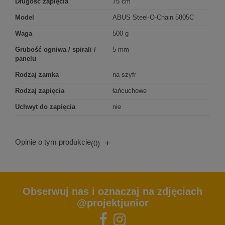
Długość zapięcia
75 cm
Model
ABUS Steel-O-Chain 5805C
Waga
500 g
Grubość ogniwa / spirali /
5 mm
panelu
Rodzaj zamka
na szyfr
Rodzaj zapięcia
łańcuchowe
Uchwyt do zapięcia
nie
Opinie o tym produkcie
+
(0)
Obserwuj nas i oznaczaj na zdjęciach
@projektjunior