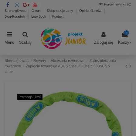
Porównywarka (
0
)
Strona główna
O nas
Sklep stacjonarny
Opinie klientów
Blog-Poradnik
LookBook
Kontakt
0
Menu
Szukaj
Zaloguj się
Koszyk
Strona główna
Rowery
Akcesoria rowerowe
Zabezpieczenia
rowerowe
Zapięcie rowerowe ABUS Steel-O-Chain 5805C/75
Lime
Promocja -15%