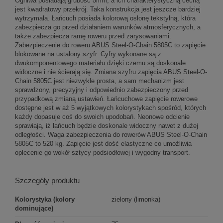
Ogniwa posiadają grubość 5mm, a ich charakterystyczną cechą
jest kwadratowy przekrój. Taka konstrukcja jest jeszcze bardziej
wytrzymała. Łańcuch posiada kolorową osłonę tekstylną, która
zabezpiecza go przed działaniem warunków atmosferycznych, a
także zabezpiecza ramę roweru przed zarysowaniami.
Zabezpieczenie do roweru ABUS Steel-O-Chain 5805C to zapięcie
blokowane na ustalony szyfr. Cyfry wykonane są z
dwukomponentowego materiału dzięki czemu są doskonale
widoczne i nie ścierają się. Zmiana szyfru zapięcia ABUS Steel-O-
Chain 5805C jest niezwykle prosta, a sam mechanizm jest
sprawdzony, precyzyjny i odpowiednio zabezpieczony przed
przypadkową zmianą ustawień. Łańcuchowe zapięcie rowerowe
dostępne jest w aż 5 wyjątkowych kolorystykach spośród, których
każdy dopasuje coś do swoich upodobań. Neonowe odcienie
sprawiają, iż łańcuch będzie doskonale widoczny nawet z dużej
odległości. Waga zabezpieczenia do rowerów ABUS Steel-O-Chain
5805C to 520 kg. Zapięcie jest dość elastyczne co umożliwia
oplecenie go wokół sztycy podsiodłowej i wygodny transport.
Szczegóły produktu
Kolorystyka (kolory
zielony (limonka)
dominujące)