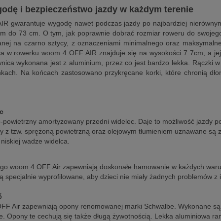
godę i bezpieczeństwo jazdy w każdym terenie
R gwarantuje wygodę nawet podczas jazdy po najbardziej nierównym i
 do 73 cm. O tym, jak poprawnie dobrać rozmiar roweru do swojego
ej na czarno sztycy, z oznaczeniami minimalnego oraz maksymalneg
ca w rowerku woom 4 OFF AIR znajduje się na wysokości 7 7cm, a jej
ownica wykonana jest z aluminium, przez co jest bardzo lekka. Rączki
ch. Na końcach zastosowano przykręcane korki, które chronią dłoni
c
-powietrzny amortyzowany przedni widelec. Daje to możliwość jazdy po
ry z tzw. sprężoną powietrzną oraz olejowym tłumieniem uznawane są 
niskiej wadze widelca.
kiego woom 4 OFF Air zapewniają doskonałe hamowanie w każdych war
pecjalnie wyprofilowane, aby dzieci nie miały żadnych problemów z i
ć
OFF Air zapewniają opony renomowanej marki Schwalbe. Wykonane są z
ie. Opony te cechują się także długą żywotnością. Lekka aluminiowa r