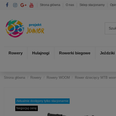
Strona główna
O nas
Sklep stacjonarny
Opi
Rowery
Hulajnogi
Rowerki biegowe
Jeździki
Strona główna
Rowery
Rowery WOOM
Rower dziecięcy MTB woom
Aktualnie dostępny tylko stacjonarnie
Negocjuj cenę