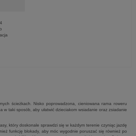
4
b
acja
nych ścieżkach. Nisko poprowadzona, cieniowana rama roweru
 w taki sposób, aby ułatwić dzieciakom wsiadanie oraz zsiadanie
sy, który doskonale sprawdzi się w każdym terenie czyniąc jazdę
nież funkcję blokady, aby móc wygodnie poruszać się również po