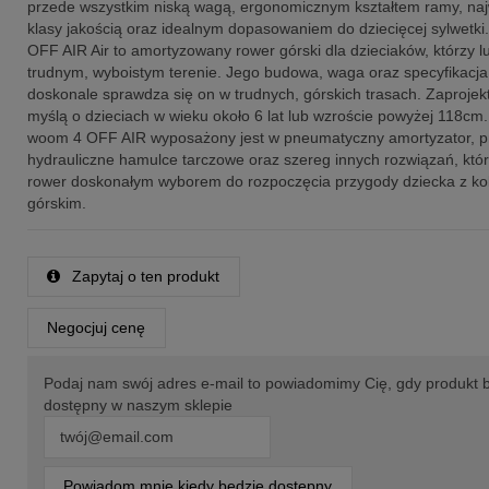
przede wszystkim niską wagą, ergonomicznym kształtem ramy, na
klasy jakością oraz idealnym dopasowaniem do dziecięcej sylwetk
OFF AIR Air to amortyzowany rower górski dla dzieciaków, którzy l
trudnym, wyboistym terenie. Jego budowa, waga oraz specyfikacja 
doskonale sprawdza się on w trudnych, górskich trasach. Zaprojek
myślą o dzieciach w wieku około 6 lat lub wzroście powyżej 118cm
woom 4 OFF AIR wyposażony jest w pneumatyczny amortyzator, p
hydrauliczne hamulce tarczowe oraz szereg innych rozwiązań, któr
rower doskonałym wyborem do rozpoczęcia przygody dziecka z k
górskim.
Zapytaj o ten produkt
Negocjuj cenę
Podaj nam swój adres e-mail to powiadomimy Cię, gdy produkt 
dostępny w naszym sklepie
Powiadom mnie kiedy będzie dostępny