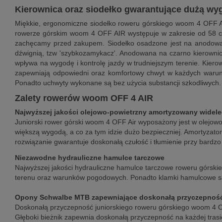
Kierownica oraz siodełko gwarantujące dużą wy
Miękkie, ergonomiczne siodełko roweru górskiego woom 4 OFF AI
rowerze górskim woom 4 OFF AIR występuje w zakresie od 58 cm
zachęcamy przed zakupem. Siodełko osadzone jest na anodowan
dźwignią, tzw 'szybkozamykacz'. Anodowana na czarno kierowni
wpływa na wygodę i kontrolę jazdy w trudniejszym terenie. Kier
zapewniają odpowiedni oraz komfortowy chwyt w każdych warunka
Ponadto uchwyty wykonane są bez użycia substancji szkodliwych.
Zalety rowerów woom OFF 4 AIR
Najwyższej jakości olejowo-powietrzny amortyzowany widele
Juniorski rower górski woom 4 OFF Air wyposażony jest w olejowo
większą wygodą, a co za tym idzie dużo bezpieczniej. Amortyzato
rozwiązanie gwarantuje doskonałą czułość i tłumienie przy bardzo 
Niezawodne hydrauliczne hamulce tarczowe
Najwyższej jakości hydrauliczne hamulce tarczowe roweru górs
terenu oraz warunków pogodowych. Ponadto klamki hamulcowe są s
Opony Schwalbe MTB zapewniające doskonałą przyczepnoś
Doskonałą przyczepność juniorskiego roweru górskiego woom 4 
Głęboki bieżnik zapewnia doskonałą przyczepność na każdej tras