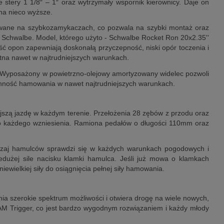
tery 1 1/8″ – 1″ oraz wytrzymały wspornik kierownicy. Daje on
 na nieco wyższe.
owane na szybkozamykaczach, co pozwala na szybki montaż oraz
 Schwalbe. Model, którego użyto - Schwalbe Rocket Ron 20x2.35''
 opon zapewniają doskonałą przyczepność, niski opór toczenia i
tna nawet w najtrudniejszych warunkach.
h. Wyposażony w powietrzno-olejowy amortyzowany widelec pozwoli
płynność hamowania w nawet najtrudniejszych warunkach.
ejszą jazdę w każdym terenie. Przełożenia 28 zębów z przodu oraz
d do każdego wzniesienia. Ramiona pedałów o długości 110mm oraz
dzaj hamulców sprawdzi się w każdych warunkach pogodowych i
dużej sile nacisku klamki hamulca. Jeśli już mowa o klamkach
iewielkiej siły do osiągnięcia pełnej siły hamowania.
a szerokie spektrum możliwości i otwiera drogę na wiele nowych,
RAM Trigger, co jest bardzo wygodnym rozwiązaniem i każdy młody