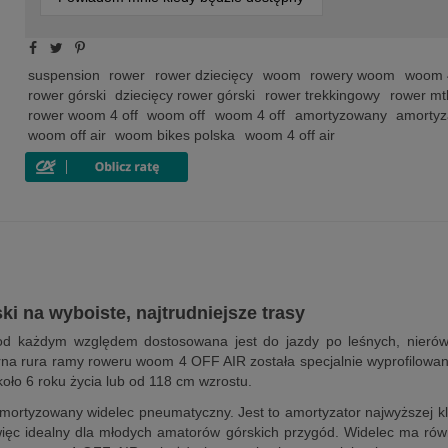
suspension
rower
rower dziecięcy
woom
rowery woom
woom 
rower górski
dziecięcy rower górski
rower trekkingowy
rower mt
rower woom 4 off
woom off
woom 4 off
amortyzowany
amortyz
woom off air
woom bikes polska
woom 4 off air
i na wyboiste, najtrudniejsze trasy
od każdym względem dostosowana jest do jazdy po leśnych, nierów
na rura ramy roweru woom 4 OFF AIR została specjalnie wyprofilowana
oło 6 roku życia lub od 118 cm wzrostu.
rtyzowany widelec pneumatyczny. Jest to amortyzator najwyższej kla
ięc idealny dla młodych amatorów górskich przygód. Widelec ma rów