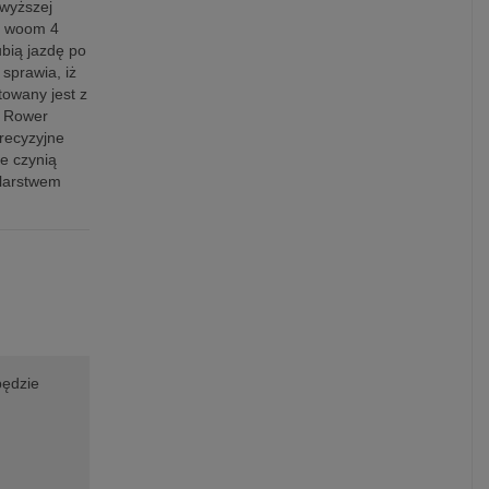
jwyższej
i. woom 4
ubią jazdę po
sprawia, iż
towany jest z
. Rower
recyzyjne
e czynią
olarstwem
będzie