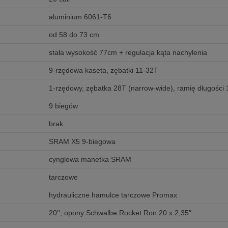
aluminium 6061-T6
od 58 do 73 cm
stała wysokość 77cm + regulacja kąta nachylenia
9-rzędowa kaseta, zębatki 11-32T
1-rzędowy, zębatka 28T (narrow-wide), ramię długośc
9 biegów
brak
SRAM X5 9-biegowa
cynglowa manetka SRAM
tarczowe
hydrauliczne hamulce tarczowe Promax
20'', opony Schwalbe Rocket Ron 20 x 2,35″