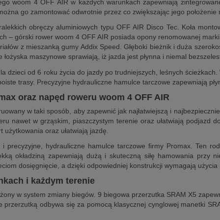
kiego woom 4 OFF AIR w każdych warunkach zapewniają zintegrowane s
lop można go zamontować odwrotnie przez co zwiększając jego położenie
alekkich obręczy aluminiowych typu OFF AIR Disco Tec. Koła mont
onach – górski rower woom 4 OFF AIR posiada opony renomowanej marki
ałów z mieszanką gumy Addix Speed. Głęboki bieżnik i duża szerokość
łożyska maszynowe sprawiają, iż jazda jest płynna i niemal bezszeles
 dzieci od 6 roku życia do jazdy po trudniejszych, leśnych ścieżkac
yboiste trasy. Precyzyjne hydrauliczne hamulce tarczowe zapewniają 
omax oraz napęd roweru woom 4 OFF AIR
owany w taki sposób, aby zapewnić jak najłatwiejszą i najbezpieczni
oweru nawet w grząskim, piaszczystym terenie oraz ułatwiają podjaz
 użytkowania oraz ułatwiają jazdę.
precyzyjne, hydrauliczne hamulce tarczowe firmy Promax. Ten ro
ą okładziną zapewniają dużą i skuteczną siłę hamowania przy nie
eciom dosięgnięcie, a dzięki odpowiedniej konstrukcji wymagają użycia n
nkach i każdym terenie
ażony w system zmiany biegów. 9 biegowa przerzutka SRAM X5 zapewni
nie przerzutką odbywa się za pomocą klasycznej cynglowej manetki S