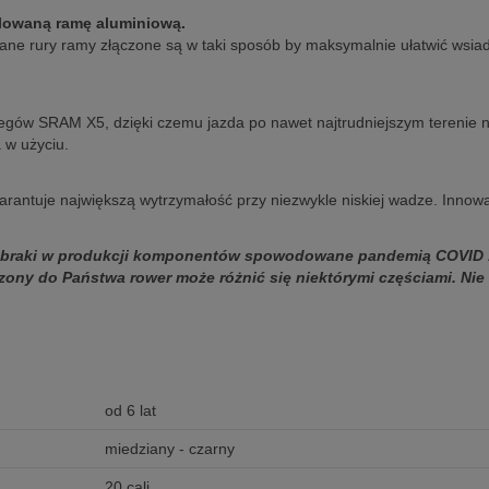
ilowaną ramę aluminiową.
 rury ramy złączone są w taki sposób by maksymalnie ułatwić wsiadan
iegów SRAM X5, dzięki czemu jazda po nawet najtrudniejszym terenie 
 w użyciu.
ntuje największą wytrzymałość przy niezwykle niskiej wadze. Innowa
z braki w produkcji komponentów spowodowane pandemią COVID 
ny do Państwa rower może różnić się niektórymi częściami. Nie 
od 6 lat
miedziany - czarny
20 cali