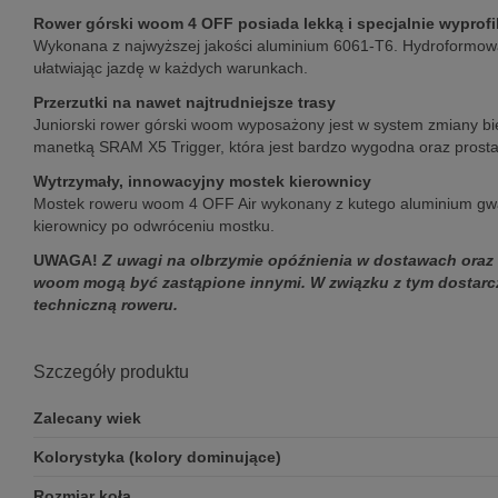
Rower górski woom 4 OFF posiada lekką i specjalnie wyprof
Wykonana z najwyższej jakości aluminium 6061-T6. Hydroformowane
ułatwiając jazdę w każdych warunkach.
Przerzutki na nawet najtrudniejsze trasy
Juniorski rower górski woom wyposażony jest w system zmiany b
manetką SRAM X5 Trigger, która jest bardzo wygodna oraz prosta
Wytrzymały, innowacyjny mostek kierownicy
Mostek roweru woom 4 OFF Air wykonany z kutego aluminium gwara
kierownicy po odwróceniu mostku.
UWAGA!
Z uwagi na olbrzymie opóźnienia w dostawach ora
woom mogą być zastąpione innymi. W związku z tym dostarczo
techniczną roweru.
Szczegóły produktu
Zalecany wiek
Kolorystyka (kolory dominujące)
Rozmiar koła