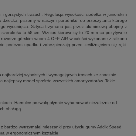
 górzystych trasach. Regulacja wysokości siodełka w juniorskim
 dziecka, piszemy w naszym poradniku, do przeczytania którego
o wysunięcia. Sztyca trzymana jest przez aluminiową obejmę z
 szerokość to 58 cm. Wznios kierownicy to 20 mm co pozytywnie
 w rowerze górskim woom 4 OFF AIR w całości wykonane z silikonu
e podczas upadku i zabezpieczają przed ześliźnięciem się ręki.
 najbardziej wyboistych i wymagających trasach ze znacznie
za najlepszy model spośród wszystkich amortyzatorów. Takie
unkach. Hamulce pozwolą płynnie wyhamować niezależnie od
ch obsługą.
 bardzo wytrzymałej mieszanki przy użyciu gumy Addix Speed.
ama w ergonomicznym kształcie