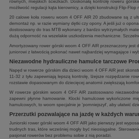
równych, miejskich ścieżkach. Doskonałą kontrolę roweru górs
możliwość regulacji kąta kierownicy, a dzięki konstrukcji Flip-F
20 calowe koła roweru woom 4 OFF AIR 20 zbudowane są z ultr
demontaż np. w razie wymiany dętki czy opony. A jeśli już o op
dostosowany do tras MTB wykonany z bardzo wytrzymałych materi
dużą odporność na wszelakie uszkodzenia mechaniczne. Szczelne 
Amortyzowany rower górski woom 4 OFF AIR przeznaczony jest dla
juniorowi z łatwością pokonać nawet najbardziej wymagające i w
Niezawodne hydrauliczne hamulce tarczowe Pr
Napęd w rowerze górskim dla dzieci woom 4 OFF AIR jest skonstru
11-32 z tyłu zapewniają lepszą kontrolę, lżejsze rozpędzanie r
rozstawie dopasowanym do dziecięcej anatomii zwiększają komfort
W rowerze górskim woom 4 OFF AIR zastosowano niezawodne i 
zapewni płynne hamowanie. Klocki hamulcowe wykończone miękk
hamulcowych, to woom specjalnie je 'pomniejszył', aby ułatwić dzi
Przerzutki pozwalające na jazdę w każdych waru
Juniorski rower górski woom 4 OFF AIR jako pierwszy jest wypos
trudnych tras, które wcześniej mogły być nieosiągalne. Sterowa
pasjonat rowerów bez problemu sobie z nią poradzi.