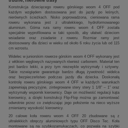
Konstrukcja dziecięcego roweru górskiego woom 4 OFF pod
każdym względem dostosowana jest do jazdy po leśnych,
nierównych ścieżkach. Nisko poprowadzona, cieniowana rama
roweru wykonana jest z ultralekkiego, hydroformowanego
aluminium. Górna rura ramy roweru woom 4 OFF została
specjalnie wyprofilowana w taki sposób, aby ułatwić dzieciom
wsiadanie oraz zsiadanie z roweru. Rozmiar ramy jest
dostosowany dla dzieci w wieku od około 6 roku życia lub od 115
cm wzrostu.
Widelec w juniorskim rowerze górskim woom 4 OFF wykonany jest
z włókien węglowych nazywanych również carbonem. Materiał ten
jest bardzo lekki, a przy tym niezwykle wytrzymały i sztywny.
Takie rozwiązanie gwarantuje bardzo długą żywotność widelca
oraz bezpieczeństwo podczas jazdy dla dziecka. Doskonałą
kontrolę roweru górskiego woom 4 OFF w każdych warunkach
zapewniają precyzyjne, zintegrowane stery stery 1 1/8″ – 1″ oraz
wytrzymały wspornik kierownicy. Daje on możliwość regulacji kąta
kierownicy, a dzięki konstrukcji Flip-Flop można go zamontować
odwrotnie przez co zwiększając jego położenie na nieco wyższe
zmieniamy wysokość kierownicy.
20 calowe koła roweru woom 4 OFF 20 zbudowane są z
ultralekkich obręczy aluminiowych typu OFF Disco Tec. Koła
montowane są na szybkozamykaczach, co pozwala na szybki