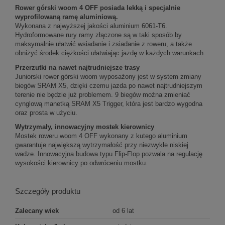
Rower górski woom 4 OFF posiada lekką i specjalnie
wyprofilowaną ramę aluminiową.
Wykonana z najwyższej jakości aluminium 6061-T6.
Hydroformowane rury ramy złączone są w taki sposób by
maksymalnie ułatwić wsiadanie i zsiadanie z roweru, a także
obniżyć środek ciężkości ułatwiając jazdę w każdych warunkach.
Przerzutki na nawet najtrudniejsze trasy
Juniorski rower górski woom wyposażony jest w system zmiany
biegów SRAM X5, dzięki czemu jazda po nawet najtrudniejszym
terenie nie będzie już problemem. 9 biegów można zmieniać
cynglową manetką SRAM X5 Trigger, która jest bardzo wygodna
oraz prosta w użyciu.
Wytrzymały, innowacyjny mostek kierownicy
Mostek roweru woom 4 OFF wykonany z kutego aluminium
gwarantuje największą wytrzymałość przy niezwykle niskiej
wadze. Innowacyjna budowa typu Flip-Flop pozwala na regulację
wysokości kierownicy po odwróceniu mostku.
Szczegóły produktu
Zalecany wiek
od 6 lat