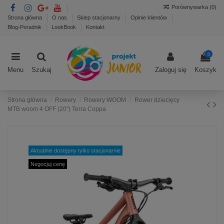
Porównywarka (
0
)
Strona główna
O nas
Sklep stacjonarny
Opinie klientów
Blog-Poradnik
LookBook
Kontakt
0
Menu
Szukaj
Zaloguj się
Koszyk
Strona główna
Rowery
Rowery WOOM
Rower dziecięcy
MTB woom 4 OFF (20") Terra Coppa
Aktualnie dostępny tylko stacjonarnie
Negocjuj cenę