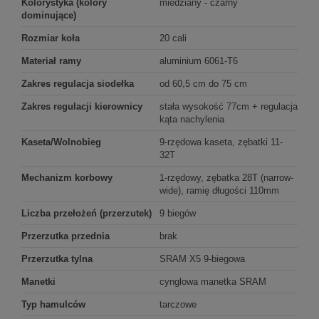
Kolorystyka (kolory
miedziany - czarny
dominujące)
Rozmiar koła
20 cali
Materiał ramy
aluminium 6061-T6
Zakres regulacja siodełka
od 60,5 cm do 75 cm
Zakres regulacji kierownicy
stała wysokość 77cm + regulacja
kąta nachylenia
Kaseta/Wolnobieg
9-rzędowa kaseta, zębatki 11-
32T
Mechanizm korbowy
1-rzędowy, zębatka 28T (narrow-
wide), ramię długości 110mm
Liczba przełożeń (przerzutek)
9 biegów
Przerzutka przednia
brak
Przerzutka tylna
SRAM X5 9-biegowa
Manetki
cynglowa manetka SRAM
Typ hamulców
tarczowe