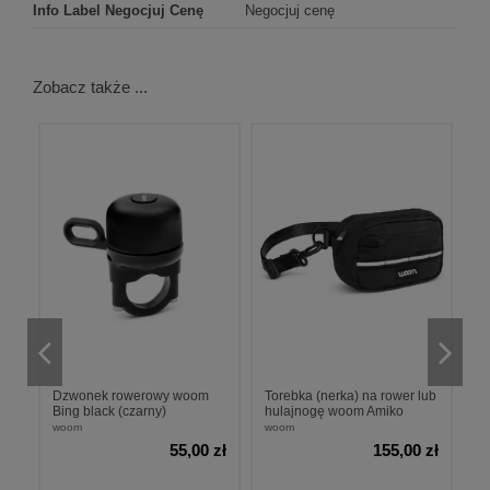
Info Label Negocjuj Cenę
Negocjuj cenę
Zobacz także ...
z
Dzwonek rowerowy woom
Torebka (nerka) na rower lub
R
Bing black (czarny)
hulajnogę woom Amiko
T
woom
woom
w
zł
55,00 zł
155,00 zł