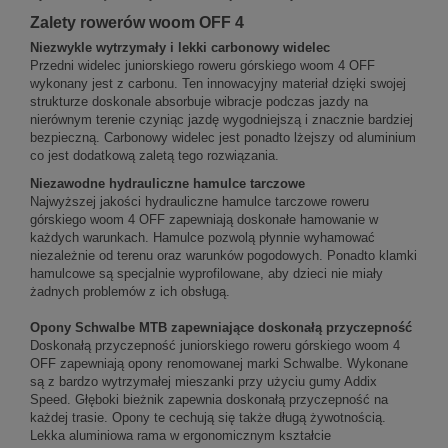
Zalety rowerów woom OFF 4
Niezwykle wytrzymały i lekki carbonowy widelec
Przedni widelec juniorskiego roweru górskiego woom 4 OFF
wykonany jest z carbonu. Ten innowacyjny materiał dzięki swojej
strukturze doskonale absorbuje wibracje podczas jazdy na
nierównym terenie czyniąc jazdę wygodniejszą i znacznie bardziej
bezpieczną. Carbonowy widelec jest ponadto lżejszy od aluminium
co jest dodatkową zaletą tego rozwiązania.
Niezawodne hydrauliczne hamulce tarczowe
Najwyższej jakości hydrauliczne hamulce tarczowe roweru
górskiego woom 4 OFF zapewniają doskonałe hamowanie w
każdych warunkach. Hamulce pozwolą płynnie wyhamować
niezależnie od terenu oraz warunków pogodowych. Ponadto klamki
hamulcowe są specjalnie wyprofilowane, aby dzieci nie miały
żadnych problemów z ich obsługą.
Opony Schwalbe MTB zapewniające doskonałą przyczepność
Doskonałą przyczepność juniorskiego roweru górskiego woom 4
OFF zapewniają opony renomowanej marki Schwalbe. Wykonane
są z bardzo wytrzymałej mieszanki przy użyciu gumy Addix
Speed. Głęboki bieżnik zapewnia doskonałą przyczepność na
każdej trasie. Opony te cechują się także długą żywotnością.
Lekka aluminiowa rama w ergonomicznym kształcie