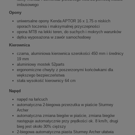
imbusowego
Opony
uniwersalne opony Kenda APTOR 16 x 1.75 o niskich
oporach toczenia i maksymalnej przyczepności
opona MTB na lekki teren, do suchych i mokrych warunków
dętka wyposażona w zawór samochodowy
Kierownica
czarna, aluminiowa kierownica szerokości 450 mm i średnicy
19 mm
aluminiowy mostek 52parts
ergonomiczne chwyty z poszerzonymi końcówkami dla
większego bezpieczeństwa
stała wysokość kierownicy 64 cm
Napęd
napęd na łańcuch
automatyczna 2-biegowa przerzutka w piaście Sturmey
Archer
automatyczna zmiana biegów w piaście, zmiana biegów
następuje automatycznie przy prędkości ok. 8 km/h, drugi
bieg jest około 30% cięższy
2-biegowa automatyczna piasta Sturmey Archer ułatwia