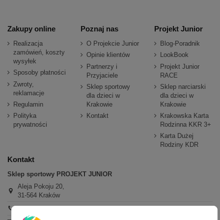
Zakupy online
Poznaj nas
Projekt Junior
Realizacja
O Projekcie Junior
Blog-Poradnik
zamówień, koszty
Opinie klientów
LookBook
wysyłek
Partnerzy i
Projekt Junior
Sposoby płatności
Przyjaciele
RACE
Zwroty,
Sklep sportowy
Sklep narciarski
reklamacje
dla dzieci w
dla dzieci w
Regulamin
Krakowie
Krakowie
Polityka
Kontakt
Krakowska Karta
prywatności
Rodzinna KKR 3+
Karta Dużej
Rodziny KDR
Kontakt
Sklep sportowy PROJEKT JUNIOR
Aleja Pokoju 20,
31-564 Kraków
+48 600 779 897