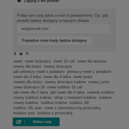
Zapytaj o ten produkt
Podaj nam swój adres e-mail to powiadomimy Cię, gdy
produkt będzie dostępny w naszym sklepie
Powiadom mnie kiedy będzie dostępny
rower
rower dziecięcy
rower 16 cali
rower dla dziecka
rowery dla dzieci
rowery dziecięce
jaki pierwszy rower z pedałami
pierwszy rower z pedałami
rower dla 3 latka
rower dla 4 latka
rower junior
rowerki dla dzieci
rowery dziecięce kraków
rowery junior
rower dziecięce 16
rower kubikes 16 cali
jaki rower dla 3 latka
jaki rower dla 4 latka
rowerek kubikes
rowery kubikes kraków
sklep z rowerami kubikes
kubikes
rowery kubikes
kubikes kraków
kubikes 16l
kubikes 16L auto
rower z automatyczną przerzutką
kubikes auto
kubikes z przerzutką