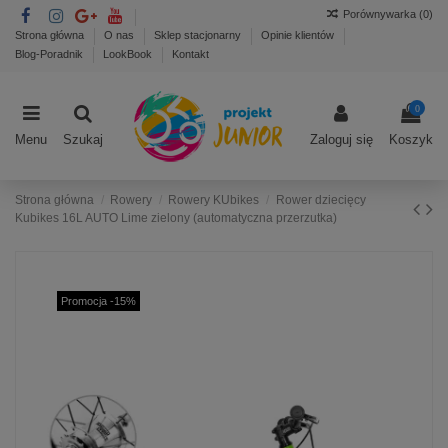
Porównywarka (
0
)
Strona główna
O nas
Sklep stacjonarny
Opinie klientów
Blog-Poradnik
LookBook
Kontakt
0
Menu
Szukaj
Zaloguj się
Koszyk
Strona główna
Rowery
Rowery KUbikes
Rower dziecięcy
Kubikes 16L AUTO Lime zielony (automatyczna przerzutka)
Promocja -15%