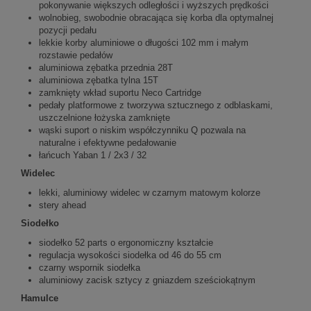
pokonywanie większych odległości i wyższych prędkości
wolnobieg, swobodnie obracająca się korba dla optymalnej
pozycji pedału
lekkie korby aluminiowe o długości 102 mm i małym
rozstawie pedałów
aluminiowa zębatka przednia 28T
aluminiowa zębatka tylna 15T
zamknięty wkład suportu Neco Cartridge
pedały platformowe z tworzywa sztucznego z odblaskami,
uszczelnione łożyska zamknięte
wąski suport o niskim współczynniku Q pozwala na
naturalne i efektywne pedałowanie
łańcuch Yaban 1 / 2x3 / 32
Widelec
lekki, aluminiowy widelec w czarnym matowym kolorze
stery ahead
Siodełko
siodełko 52 parts o ergonomiczny kształcie
regulacja wysokości siodełka od 46 do 55 cm
czarny wspornik siodełka
aluminiowy zacisk sztycy z gniazdem sześciokątnym
Hamulce