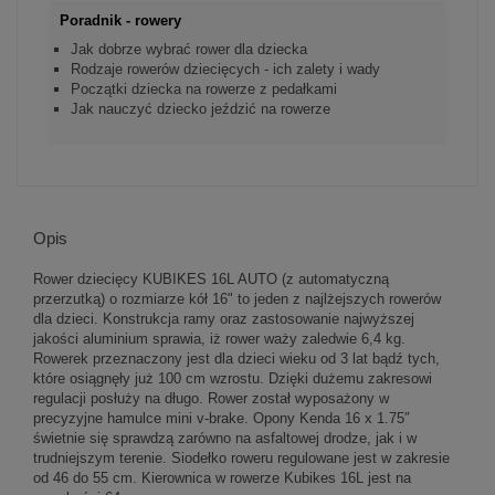
Poradnik - rowery
Jak dobrze wybrać rower dla dziecka
Rodzaje rowerów dziecięcych - ich zalety i wady
Początki dziecka na rowerze z pedałkami
Jak nauczyć dziecko jeździć na rowerze
Opis
Rower dziecięcy KUBIKES 16L AUTO (z automatyczną
przerzutką) o rozmiarze kół 16" to jeden z najlżejszych rowerów
dla dzieci. Konstrukcja ramy oraz zastosowanie najwyższej
jakości aluminium sprawia, iż rower waży zaledwie 6,4 kg.
Rowerek przeznaczony jest dla dzieci wieku od 3 lat bądź tych,
które osiągnęły już 100 cm wzrostu. Dzięki dużemu zakresowi
regulacji posłuży na długo. Rower został wyposażony w
precyzyjne hamulce mini v-brake. Opony Kenda 16 x 1.75″
świetnie się sprawdzą zarówno na asfaltowej drodze, jak i w
trudniejszym terenie. Siodełko roweru regulowane jest w zakresie
od 46 do 55 cm. Kierownica w rowerze Kubikes 16L jest na