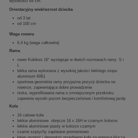
wysokości 64 cm.
Orientacyjny wiek/wzrost dziecka
od 3 lat
od 100 cm
Waga roweru
6,4 kg (waga całkowita)
Rama
rower Kubikes 16" występuje w dwóch rozmiarach ramy: S i
L
lekka rama wykonana z wysokiej jakości lekkiego stopu
aluminium 6061
sportowa geometria ramy przyjazna pozycji dziecka na
rowerze, zapewniająca dobre prowadzenie
niska, wyprofilowana rama o zmniejszonym przekroku
zapewnia wysoki pozom bezpieczeństwa i komfortową jazdę
Koła
16 calowe koła
lekkie aluminiowe obręcze 16 x 16H w czarnym kolorze
lekkie aluminiowe piasty w kolorze czarnym
czarne szprychy zaplatane promieniowo
łatwy montaż i demontaż przedniego koła za pomocą klucza