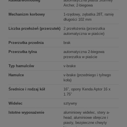
Kaseta/Wolnobieg
automatyczna piasta Sturmey
Archer, 2-biegowa
Mechanizm korbowy
1-rzędowy, zębatka 28T, ramię
długości 102 mm
Liczba przełożeń (przerzutek)
2 przełożenia (przerzutka
automatyczna w piaście)
Przerzutka przednia
brak
Przerzutka tylna
automatyczna 2-biegowa
przerzutka w piaście
Typ hamulców
v-brake
Hamulce
v-brake (przedniego i tylnego
koła)
Średnice i rodzaj kół
16″, opony Kenda Aptor 16 x
1.75″
Widelec
sztywny
Istotne wyposażenie
aluminiowy widelec, stery a-
head, aluminiowe obręcze i
piasty, bezpieczne chwyty