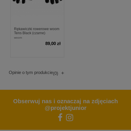
Rękawiczki rowerowe woom
Tens Black (czarne)
woom
89,00 zł
Opinie o tym produkcie
+
(0)
Obserwuj nas i oznaczaj na zdjęciach
@projektjunior