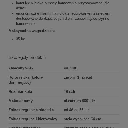
hamulce v-brake o mocy hamowania przystosowanej dla
dzieci
ergonomiczne klamki hamulca z regulowanym zasięgiem,
dostosowane do dziecięcych dłoni, zapewniające płynne
hamowanie
Maksymalna waga dziecka
35 kg
Szczegóły produktu
Zalecany wiek
od 3 lat
Kolorystyka (kolory
zielony (limonka)
dominujące)
Rozmiar koła
16 cali
Materiał ramy
aluminium 6061-T6
Zakres regulacja siodełka
od 46 do 55 cm
Zakres regulacji kierownicy
stała wysokość 64 cm