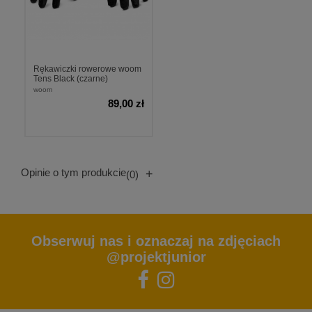
Rękawiczki rowerowe woom
Tens Black (czarne)
woom
89,00 zł
Opinie o tym produkcie
+
(0)
Obserwuj nas i oznaczaj na zdjęciach
@projektjunior