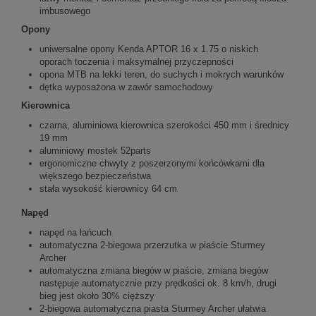
imbusowego
Opony
uniwersalne opony Kenda APTOR 16 x 1.75 o niskich
oporach toczenia i maksymalnej przyczepności
opona MTB na lekki teren, do suchych i mokrych warunków
dętka wyposażona w zawór samochodowy
Kierownica
czarna, aluminiowa kierownica szerokości 450 mm i średnicy
19 mm
aluminiowy mostek 52parts
ergonomiczne chwyty z poszerzonymi końcówkami dla
większego bezpieczeństwa
stała wysokość kierownicy 64 cm
Napęd
napęd na łańcuch
automatyczna 2-biegowa przerzutka w piaście Sturmey
Archer
automatyczna zmiana biegów w piaście, zmiana biegów
następuje automatycznie przy prędkości ok. 8 km/h, drugi
bieg jest około 30% cięższy
2-biegowa automatyczna piasta Sturmey Archer ułatwia