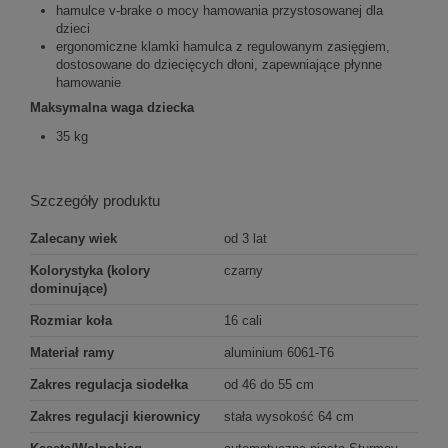
hamulce v-brake o mocy hamowania przystosowanej dla
dzieci
ergonomiczne klamki hamulca z regulowanym zasięgiem,
dostosowane do dziecięcych dłoni, zapewniające płynne
hamowanie
Maksymalna waga dziecka
35 kg
Szczegóły produktu
Zalecany wiek
od 3 lat
Kolorystyka (kolory
czarny
dominujące)
Rozmiar koła
16 cali
Materiał ramy
aluminium 6061-T6
Zakres regulacja siodełka
od 46 do 55 cm
Zakres regulacji kierownicy
stała wysokość 64 cm