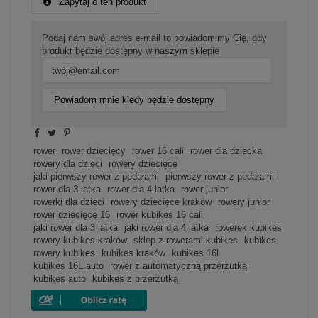
Zapytaj o ten produkt
Podaj nam swój adres e-mail to powiadomimy Cię, gdy
produkt będzie dostępny w naszym sklepie
Powiadom mnie kiedy będzie dostępny
rower
rower dziecięcy
rower 16 cali
rower dla dziecka
rowery dla dzieci
rowery dziecięce
jaki pierwszy rower z pedałami
pierwszy rower z pedałami
rower dla 3 latka
rower dla 4 latka
rower junior
rowerki dla dzieci
rowery dziecięce kraków
rowery junior
rower dziecięce 16
rower kubikes 16 cali
jaki rower dla 3 latka
jaki rower dla 4 latka
rowerek kubikes
rowery kubikes kraków
sklep z rowerami kubikes
kubikes
rowery kubikes
kubikes kraków
kubikes 16l
kubikes 16L auto
rower z automatyczną przerzutką
kubikes auto
kubikes z przerzutką