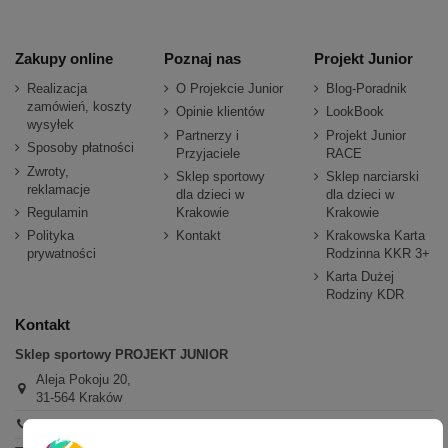
Zakupy online
Poznaj nas
Projekt Junior
Realizacja
O Projekcie Junior
Blog-Poradnik
zamówień, koszty
Opinie klientów
LookBook
wysyłek
Partnerzy i
Projekt Junior
Sposoby płatności
Przyjaciele
RACE
Zwroty,
Sklep sportowy
Sklep narciarski
reklamacje
dla dzieci w
dla dzieci w
Regulamin
Krakowie
Krakowie
Polityka
Kontakt
Krakowska Karta
prywatności
Rodzinna KKR 3+
Karta Dużej
Rodziny KDR
Kontakt
Sklep sportowy PROJEKT JUNIOR
Aleja Pokoju 20,
31-564 Kraków
+48 600 779 897