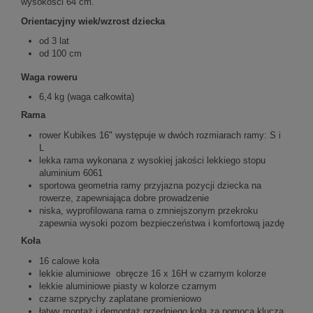
wysokości 64 cm.
Orientacyjny wiek/wzrost dziecka
od 3 lat
od 100 cm
Waga roweru
6,4 kg (waga całkowita)
Rama
rower Kubikes 16" występuje w dwóch rozmiarach ramy: S i
L
lekka rama wykonana z wysokiej jakości lekkiego stopu
aluminium 6061
sportowa geometria ramy przyjazna pozycji dziecka na
rowerze, zapewniająca dobre prowadzenie
niska, wyprofilowana rama o zmniejszonym przekroku
zapewnia wysoki pozom bezpieczeństwa i komfortową jazdę
Koła
16 calowe koła
lekkie aluminiowe obręcze 16 x 16H w czarnym kolorze
lekkie aluminiowe piasty w kolorze czarnym
czarne szprychy zaplatane promieniowo
łatwy montaż i demontaż przedniego koła za pomocą klucza