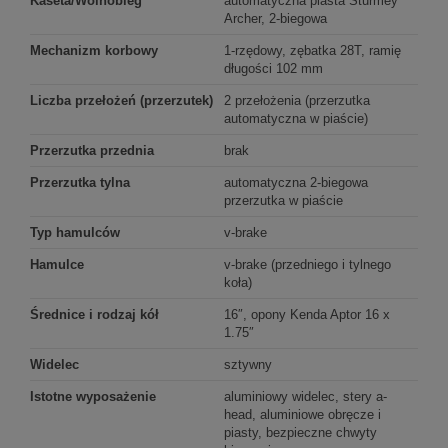
Kaseta/Wolnobieg
automatyczna piasta Sturmey
Archer, 2-biegowa
Mechanizm korbowy
1-rzędowy, zębatka 28T, ramię
długości 102 mm
Liczba przełożeń (przerzutek)
2 przełożenia (przerzutka
automatyczna w piaście)
Przerzutka przednia
brak
Przerzutka tylna
automatyczna 2-biegowa
przerzutka w piaście
Typ hamulców
v-brake
Hamulce
v-brake (przedniego i tylnego
koła)
Średnice i rodzaj kół
16″, opony Kenda Aptor 16 x
1.75″
Widelec
sztywny
Istotne wyposażenie
aluminiowy widelec, stery a-
head, aluminiowe obręcze i
piasty, bezpieczne chwyty