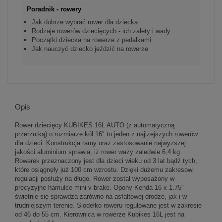
Poradnik - rowery
Jak dobrze wybrać rower dla dziecka
Rodzaje rowerów dziecięcych - ich zalety i wady
Początki dziecka na rowerze z pedałkami
Jak nauczyć dziecko jeździć na rowerze
Opis
Rower dziecięcy KUBIKES 16L AUTO (z automatyczną
przerzutką) o rozmiarze kół 16" to jeden z najlżejszych rowerów
dla dzieci. Konstrukcja ramy oraz zastosowanie najwyższej
jakości aluminium sprawia, iż rower waży zaledwie 6,4 kg.
Rowerek przeznaczony jest dla dzieci wieku od 3 lat bądź tych,
które osiągnęły już 100 cm wzrostu. Dzięki dużemu zakresowi
regulacji posłuży na długo. Rower został wyposażony w
precyzyjne hamulce mini v-brake. Opony Kenda 16 x 1.75″
świetnie się sprawdzą zarówno na asfaltowej drodze, jak i w
trudniejszym terenie. Siodełko roweru regulowane jest w zakresie
od 46 do 55 cm. Kierownica w rowerze Kubikes 16L jest na