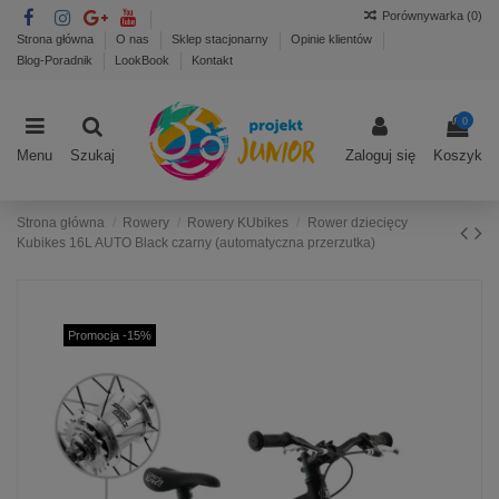
Porównywarka (
0
)
Strona główna
O nas
Sklep stacjonarny
Opinie klientów
Blog-Poradnik
LookBook
Kontakt
0
Menu
Szukaj
Zaloguj się
Koszyk
Strona główna
Rowery
Rowery KUbikes
Rower dziecięcy
Kubikes 16L AUTO Black czarny (automatyczna przerzutka)
Promocja -15%