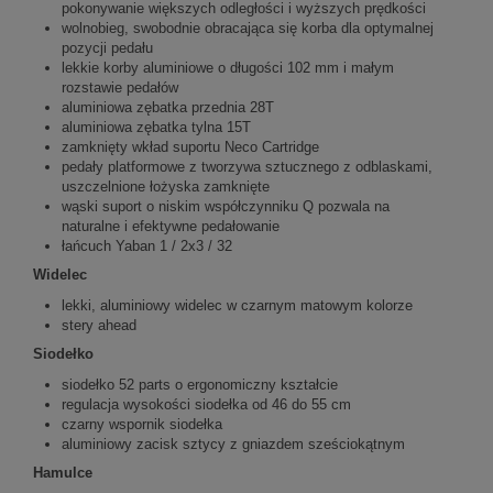
pokonywanie większych odległości i wyższych prędkości
wolnobieg, swobodnie obracająca się korba dla optymalnej
pozycji pedału
lekkie korby aluminiowe o długości 102 mm i małym
rozstawie pedałów
aluminiowa zębatka przednia 28T
aluminiowa zębatka tylna 15T
zamknięty wkład suportu Neco Cartridge
pedały platformowe z tworzywa sztucznego z odblaskami,
uszczelnione łożyska zamknięte
wąski suport o niskim współczynniku Q pozwala na
naturalne i efektywne pedałowanie
łańcuch Yaban 1 / 2x3 / 32
Widelec
lekki, aluminiowy widelec w czarnym matowym kolorze
stery ahead
Siodełko
siodełko 52 parts o ergonomiczny kształcie
regulacja wysokości siodełka od 46 do 55 cm
czarny wspornik siodełka
aluminiowy zacisk sztycy z gniazdem sześciokątnym
Hamulce