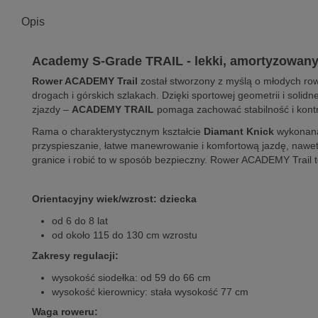
Opis
Academy S-Grade TRAIL - lekki, amortyzowany 
Rower ACADEMY Trail
został stworzony z myślą o młodych row
drogach i górskich szlakach. Dzięki sportowej geometrii i so
zjazdy –
ACADEMY TRAIL
pomaga zachować stabilność i kontro
Rama o charakterystycznym kształcie
Diamant Knick
wykonana 
przyspieszanie, łatwe manewrowanie i komfortową jazdę, nawet
granice i robić to w sposób bezpieczny. Rower ACADEMY Trail 
Orientacyjny wiek/wzrost: dziecka
od 6 do 8 lat
od około 115 do 130 cm wzrostu
Zakresy regulacji:
wysokość siodełka: od 59 do 66 cm
wysokość kierownicy: stała wysokość 77 cm
Waga roweru: