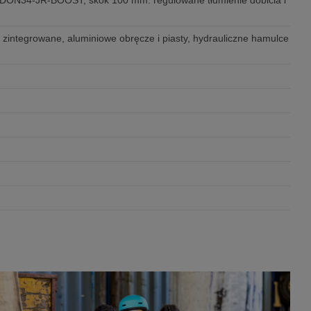
DON34-JR-BOOST, skok 100 mm. regulowane tłumienie dobicia i
zintegrowane, aluminiowe obręcze i piasty, hydrauliczne hamulce