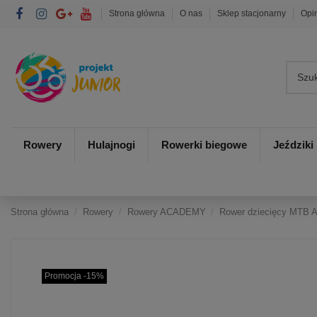
Strona główna
O nas
Sklep stacjonarny
Opi
Rowery
Hulajnogi
Rowerki biegowe
Jeździki
Strona główna
Rowery
Rowery ACADEMY
Rower dziecięcy MTB A
Promocja -15%