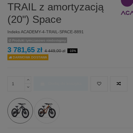
TRAIL z amortyzacją
(20") Space
Indeks
ACADEMY-4-TRAIL-SPACE-8891
Produkt tymczasowo niedostępny
3 781,65 zł
4 449,00 zł
-15%
DARMOWA DOSTAWA
Dodaj do koszyka