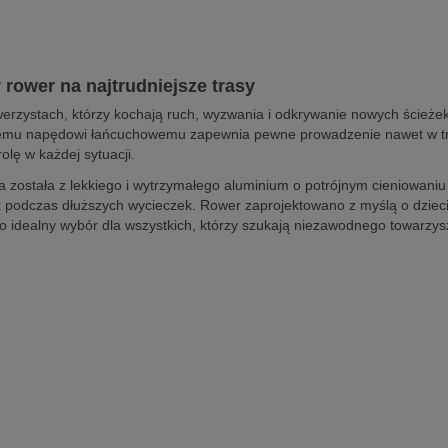
rower na najtrudniejsze trasy
erzystach, którzy kochają ruch, wyzwania i odkrywanie nowych ścieże
lidnemu napędowi łańcuchowemu zapewnia pewne prowadzenie nawet w tr
lę w każdej sytuacji.
została z lekkiego i wytrzymałego aluminium o potrójnym cieniowaniu
 podczas dłuższych wycieczek. Rower zaprojektowano z myślą o dziecia
to idealny wybór dla wszystkich, którzy szukają niezawodnego towarz