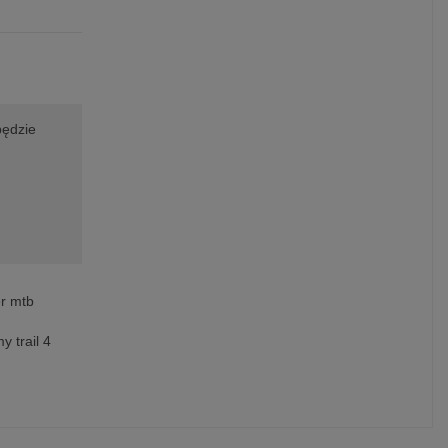
będzie
r mtb
 trail 4