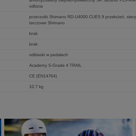
amortyzowany olejowo-powietrzny SR Suntour F25-RAI
odbicia
przerzutki Shimano RD-U4000 CUES 9 przełożeń, stery 
tarczowe Shimano
brak
brak
odblaski w pedałach
Academy S-Grade 4 TRAIL
CE (EN14764)
10,7 kg