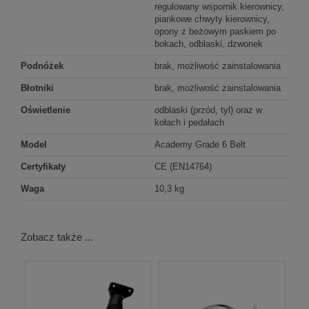
regulowany wspornik kierownicy,
piankowe chwyty kierownicy,
opony z beżowym paskiem po
bokach, odblaski, dzwonek
Podnóżek
brak, możliwość zainstalowania
Błotniki
brak, możliwość zainstalowania
Oświetlenie
odblaski (przód, tyl) oraz w
kołach i pedałach
Model
Academy Grade 6 Belt
Certyfikaty
CE (EN14764)
Waga
10,3 kg
Zobacz także ...