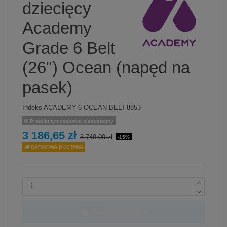
dziecięcy
Academy
Grade 6 Belt
(26") Ocean (napęd na
pasek)
Indeks
ACADEMY-6-OCEAN-BELT-8853
Produkt tymczasowo niedostępny
3 186,65 zł
3 749,00 zł
-15%
DARMOWA DOSTAWA
Dodaj do koszyka