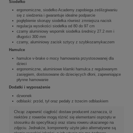
Siodełko
ergonomiczne, siodełko Academy zapobiega ześlizgiwaniu
się z siedzenia i gwarantuje idealne podparcie
pogłębienie skorupy siodełka również zmniejsza nacisk
regulacja wysokości siodełka od 80 do 97 cm
czarny aluminiowy wspornik siodełka średnicy 27.2 mm i
długości 300 mm
czarny, aluminiowy zacisk sztycy z szybkozamykaczem
Hamulce
hamulce v-brake o mocy hamowania przystosowanej dla
dzieci
ergonomiczne, aluminiowe klamki hamulca z regulowanym
zasięgiem, dostosowane do dziecięcych dłoni, zapewniające
płynne hamowanie
Dodatki i wyposażenie
dzwonek
odblaski: przód, tył oraz pedały z trzecim odblaskiem
Chcąc zapewnić ciągłość dostaw producent zaznacza, iż
niektóre z rowerów mogą różnić się elementami osprzętu w
stosunku do specyfikacji oraz stanu roweru ukazanego na
zdjęciu. Jednakże, komponenty użyte jako alternatywne są