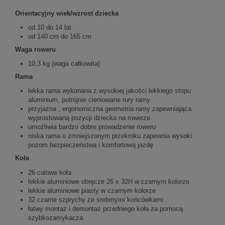
Orientacyjny wiek/wzrost dziecka
od 10 do 14 lat
od 140 cm do 165 cm
Waga roweru
10,3 kg (waga całkowita)
Rama
lekka rama wykonana z wysokiej jakości lekkiego stopu
aluminium, potrójnie cieniowane rury ramy
przyjazna , ergonomiczna geometria ramy zapewniająca
wyprostowaną pozycji dziecka na rowerze
umożliwia bardzo dobre prowadzenie roweru
niska rama o zmniejszonym przekroku zapewnia wysoki
pozom bezpieczeństwa i komfortową jazdę
Koła
26 calowe koła
lekkie aluminiowe obręcze 26 x 32H w czarnym kolorze
lekkie aluminiowe piasty w czarnym kolorze
32 czarne szprychy ze srebrnymi końcówkami
łatwy montaż i demontaż przedniego koła za pomocą
szybkozamykacza