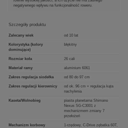
równie wysokiej jakości, a ich użycie nie ma żadnego
negatywnego wpływu na funkcjonalność roweru.
Szczegóły produktu
Zalecany wiek
od 10 lat
Kolorystyka (kolory
błękitny
dominujące)
Rozmiar koła
26 cali
Materiał ramy
aluminium 6061
Zakres regulacja siodełka
od 80 do 97 cm
Zakres regulacji kierownicy
od ok. 96 cm + regulacja kąta
nachylenia
Kaseta/Wolnobieg
piasta planetarna Shimano
Nexus SG-C3001 z
mechanizmem zmiany 7
przełożeń
Mechanizm korbowy
1-rzędowy, C-Drive zębatka 60T,