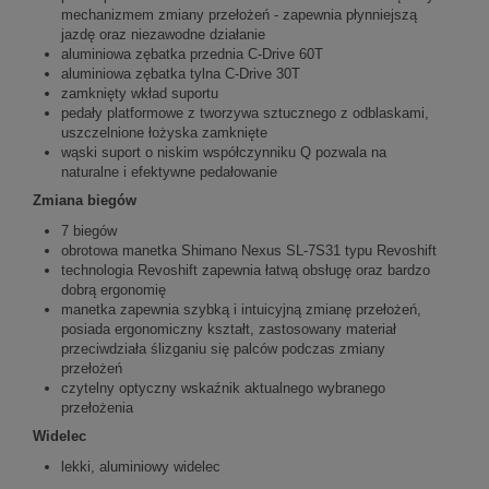
mechanizmem zmiany przełożeń - zapewnia płynniejszą
jazdę oraz niezawodne działanie
aluminiowa zębatka przednia C-Drive 60T
aluminiowa zębatka tylna C-Drive 30T
zamknięty wkład suportu
pedały platformowe z tworzywa sztucznego z odblaskami,
uszczelnione łożyska zamknięte
wąski suport o niskim współczynniku Q pozwala na
naturalne i efektywne pedałowanie
Zmiana biegów
7 biegów
obrotowa manetka Shimano Nexus SL-7S31 typu Revoshift
technologia Revoshift zapewnia łatwą obsługę oraz bardzo
dobrą ergonomię
manetka zapewnia szybką i intuicyjną zmianę przełożeń,
posiada ergonomiczny kształt, zastosowany materiał
przeciwdziała ślizganiu się palców podczas zmiany
przełożeń
czytelny optyczny wskaźnik aktualnego wybranego
przełożenia
Widelec
lekki, aluminiowy widelec