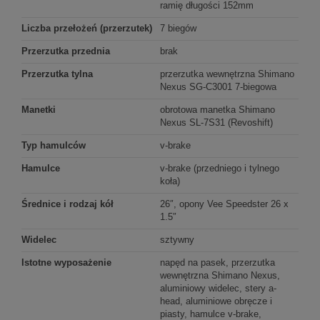
ramię długości 152mm
Liczba przełożeń (przerzutek)
7 biegów
Przerzutka przednia
brak
Przerzutka tylna
przerzutka wewnętrzna Shimano
Nexus SG-C3001 7-biegowa
Manetki
obrotowa manetka Shimano
Nexus SL-7S31 (Revoshift)
Typ hamulców
v-brake
Hamulce
v-brake (przedniego i tylnego
koła)
Średnice i rodzaj kół
26″, opony Vee Speedster 26 x
1.5″
Widelec
sztywny
Istotne wyposażenie
napęd na pasek, przerzutka
wewnętrzna Shimano Nexus,
aluminiowy widelec, stery a-
head, aluminiowe obręcze i
piasty, hamulce v-brake,