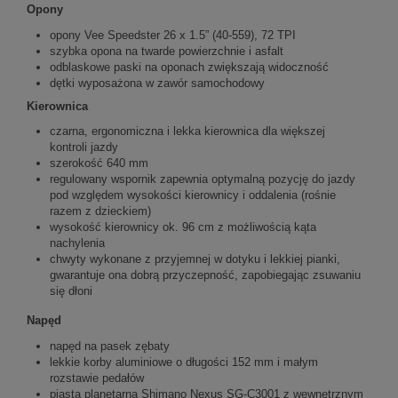
Opony
opony Vee Speedster 26 x 1.5” (40-559), 72 TPI
szybka opona na twarde powierzchnie i asfalt
odblaskowe paski na oponach zwiększają widoczność
dętki wyposażona w zawór samochodowy
Kierownica
czarna, ergonomiczna i lekka kierownica dla większej
kontroli jazdy
szerokość 640 mm
regulowany wspornik zapewnia optymalną pozycję do jazdy
pod względem wysokości kierownicy i oddalenia (rośnie
razem z dzieckiem)
wysokość kierownicy ok. 96 cm z możliwością kąta
nachylenia
chwyty wykonane z przyjemnej w dotyku i lekkiej pianki,
gwarantuje ona dobrą przyczepność, zapobiegając zsuwaniu
się dłoni
Napęd
napęd na pasek zębaty
lekkie korby aluminiowe o długości 152 mm i małym
rozstawie pedałów
piasta planetarna Shimano Nexus SG-C3001 z wewnętrznym