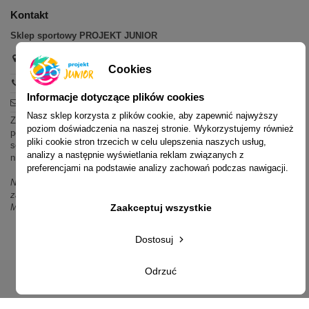
Kontakt
Sklep sportowy PROJEKT JUNIOR
Aleja Pokoju 20,
31-564 Kraków
Cookies
+48 600 779 897
Informacje dotyczące plików cookies
sklep@projektjunior.pl
Nasz sklep korzysta z plików cookie, aby zapewnić najwyższy
Zapraszamy do sklepu stacjonarnego:
poziom doświadczenia na naszej stronie. Wykorzystujemy również
poniedziałek - piątek: 11.00-19.00
pliki cookie stron trzecich w celu ulepszenia naszych usług,
sobota: 10.00-14.00
analizy a następnie wyświetlania reklam związanych z
niedziela (każda): nieczynne
preferencjami na podstawie analizy zachowań podczas nawigacji.
Nie odpowiadamy na wiadomości SMS. W sprawach dotyczących
zamówień i oferty prosimy o kontakt mailowy, telefoniczny lub przez
Zaakceptuj wszystkie
Messenger.
Dostosuj
Odrzuć
© 2014-2023 Projekt Junior Aleja Pokoju 20, 31-564 Kraków