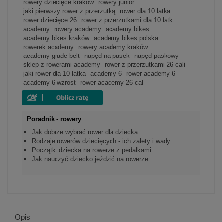
rowery dziecięce kraków
rowery junior
jaki pierwszy rower z przerzutką
rower dla 10 latka
rower dziecięce 26
rower z przerzutkami dla 10 latk
academy
rowery academy
academy bikes
academy bikes kraków
academy bikes polska
rowerek academy
rowery academy kraków
academy grade belt
napęd na pasek
napęd paskowy
sklep z rowerami academy
rower z przerzutkami 26 cali
jaki rower dla 10 latka
academy 6
rower academy 6
academy 6 wzrost
rower academy 26 cal
Poradnik - rowery
Jak dobrze wybrać rower dla dziecka
Rodzaje rowerów dziecięcych - ich zalety i wady
Początki dziecka na rowerze z pedałkami
Jak nauczyć dziecko jeździć na rowerze
Opis