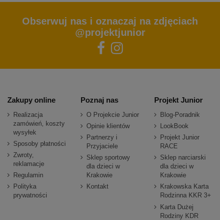
Obserwuj nas i oznaczaj na zdjęciach
@projektjunior
Zakupy online
Poznaj nas
Projekt Junior
Realizacja
O Projekcie Junior
Blog-Poradnik
zamówień, koszty
Opinie klientów
LookBook
wysyłek
Partnerzy i
Projekt Junior
Sposoby płatności
Przyjaciele
RACE
Zwroty,
Sklep sportowy
Sklep narciarski
reklamacje
dla dzieci w
dla dzieci w
Regulamin
Krakowie
Krakowie
Polityka
Kontakt
Krakowska Karta
prywatności
Rodzinna KKR 3+
Karta Dużej
Rodziny KDR