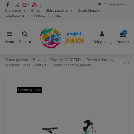
Porównywarka (
0
)
Strona główna
O nas
Sklep stacjonarny
Opinie klientów
Blog-Poradnik
LookBook
Kontakt
0
Menu
Szukaj
Zaloguj się
Koszyk
Strona główna
Rowery
Rowery ACADEMY
Rower dziecięcy
Academy Grade 6 Belt (26") Ocean (napęd na pasek)
Promocja -15%