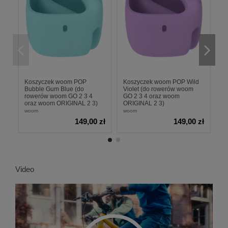
Koszyczek woom POP
Koszyczek woom POP Wild
K
Bubble Gum Blue (do
Violet (do rowerów woom
B
rowerów woom GO 2 3 4
GO 2 3 4 oraz woom
w
oraz woom ORIGINAL 2 3)
ORIGINAL 2 3)
O
woom
woom
w
149,00 zł
149,00 zł
Video