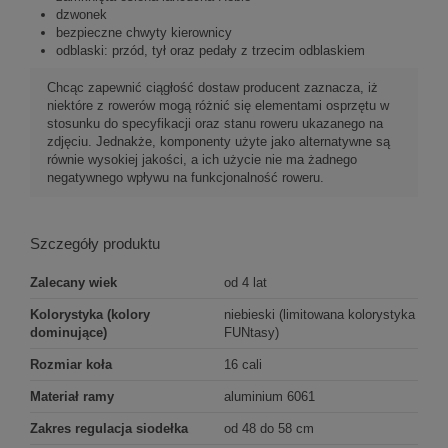
dzwonek
bezpieczne chwyty kierownicy
odblaski: przód, tył oraz pedały z trzecim odblaskiem
Chcąc zapewnić ciągłość dostaw producent zaznacza, iż
niektóre z rowerów mogą różnić się elementami osprzętu w
stosunku do specyfikacji oraz stanu roweru ukazanego na
zdjęciu. Jednakże, komponenty użyte jako alternatywne są
równie wysokiej jakości, a ich użycie nie ma żadnego
negatywnego wpływu na funkcjonalność roweru.
Szczegóły produktu
Zalecany wiek
od 4 lat
Kolorystyka (kolory
niebieski (limitowana kolorystyka
dominujące)
FUNtasy)
Rozmiar koła
16 cali
Materiał ramy
aluminium 6061
Zakres regulacja siodełka
od 48 do 58 cm