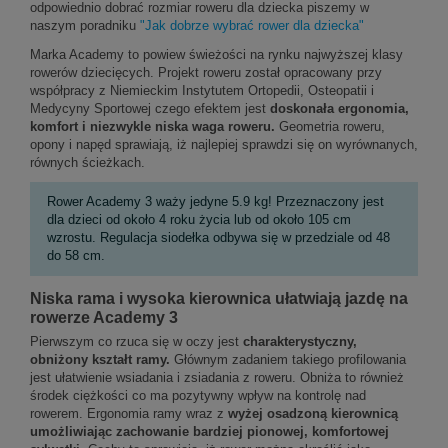
odpowiednio dobrać rozmiar roweru dla dziecka piszemy w
naszym poradniku
"Jak dobrze wybrać rower dla dziecka"
Marka Academy to powiew świeżości na rynku najwyższej klasy
rowerów dziecięcych. Projekt roweru został opracowany przy
współpracy z Niemieckim Instytutem Ortopedii, Osteopatii i
Medycyny Sportowej czego efektem jest
doskonała ergonomia,
komfort i niezwykle niska waga roweru.
Geometria roweru,
opony i napęd sprawiają, iż najlepiej sprawdzi się on wyrównanych,
równych ścieżkach.
Rower Academy 3 waży jedyne 5.9 kg! Przeznaczony jest
dla dzieci od około 4 roku życia lub od około 105 cm
wzrostu. Regulacja siodełka odbywa się w przedziale od 48
do 58 cm.
Niska rama i wysoka kierownica ułatwiają jazdę na
rowerze Academy 3
Pierwszym co rzuca się w oczy jest
charakterystyczny,
obniżony kształt ramy.
Głównym zadaniem takiego profilowania
jest ułatwienie wsiadania i zsiadania z roweru. Obniża to również
środek ciężkości co ma pozytywny wpływ na kontrolę nad
rowerem. Ergonomia ramy wraz z
wyżej osadzoną kierownicą
umożliwiając zachowanie bardziej pionowej, komfortowej