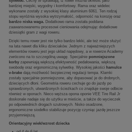
sylwetki.
Cechy te sprawiają, iż rower można określić jako
bardziej miejski, wygodny i komfortowy. Rama oraz widelec
wykonane zostały z wysokiej klasy aluminium 6061. Ten rodzaj
stopu wyróżnia wysoka wytrzymałość, odporność na korozję oraz
bardzo niska waga.
Dodatkowo rama została poddana
zaawansowanemu procesowi cieniowania odejmując dodatkowe
dziesiątki gram z wagi roweru.
Dzięki temu rower jest nie tylko bardzo lekki, ale też może służyć
na lata nawet dla kliku dzieciaków. Jednym z najważniejszych
elementów roweru jest jego układ napędowy, a w rowerze Academy
zwrócono na to szczególną uwagę. Specjalnie
pomniejszone
korby
zapewniają większą efektywność pedałowania, większą
swobodę oraz ergonomiczną sylwetkę. Wysokiej jakości
hamulce
v-brake
dają możliwość bezpiecznej regulacji tempa. Klamki
zostały specjalnie pomniejszone, aby dopasować je do drobnych,
dziecięcych dłoni. Geometria roweru cechuje go do jazdy po
sprawdzonych, utwardzonych ścieżkach co znajduje swoje odbicie
również w oponach. Nieco węższa opona oponie VEE Tire Rail Jr
doskonale nadaje się do użytku w mieście, a także do wycieczek
po odpowiednich drogach szutrowych. Nisko osadzone,
ergonomiczne siodełko stabilizuje pozycję czyniąc jazdę jeszcze
przyjemniejszą.
Orientacyjny wiek/wzrost dziecka
od 4 do 6 lat