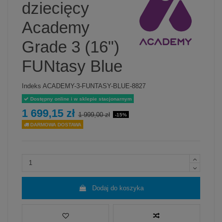
dziecięcy
Academy
Grade 3 (16")
FUNtasy Blue
Indeks
ACADEMY-3-FUNTASY-BLUE-8827
Dostępny online i w sklepie stacjonarnym
1 699,15 zł
1 999,00 zł
-15%
DARMOWA DOSTAWA
Dodaj do koszyka