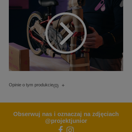
Opinie o tym produkcie
+
(0)
Obserwuj nas i oznaczaj na zdjęciach
@projektjunior