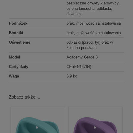
bezpieczne chwyty kierownicy,
osłona łańcucha, odblaski,
dzwonek
Podnóżek
brak, możliwość zainstalowania
Błotniki
brak, możliwość zainstalowania
Oświetlenie
odblaski (przód, tyl) oraz w
kołach i pedałach
Model
Academy Grade 3
Certyfikaty
CE (EN14764)
Waga
5,9 kg
Zobacz także ...