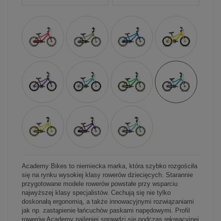
Academy Bikes to niemiecka marka, która szybko rozgościła
się na rynku wysokiej klasy rowerów dziecięcych. Starannie
przygotowane modele rowerów powstałe przy wsparciu
najwyższej klasy specjalistów. Cechują się nie tylko
doskonałą ergonomią, a także innowacyjnymi rozwiązaniami
jak np. zastąpienie łańcuchów paskami napędowymi. Profil
rowerów Academy najlepiej sprawdzi się podczas rekreacyjnej