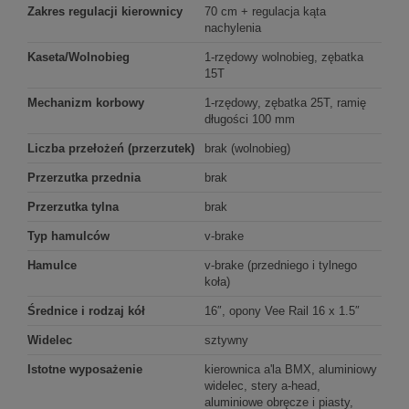
Zakres regulacji kierownicy
70 cm + regulacja kąta
nachylenia
Kaseta/Wolnobieg
1-rzędowy wolnobieg, zębatka
15T
Mechanizm korbowy
1-rzędowy, zębatka 25T, ramię
długości 100 mm
Liczba przełożeń (przerzutek)
brak (wolnobieg)
Przerzutka przednia
brak
Przerzutka tylna
brak
Typ hamulców
v-brake
Hamulce
v-brake (przedniego i tylnego
koła)
Średnice i rodzaj kół
16″, opony Vee Rail 16 x 1.5″
Widelec
sztywny
Istotne wyposażenie
kierownica a'la BMX, aluminiowy
widelec, stery a-head,
aluminiowe obręcze i piasty,