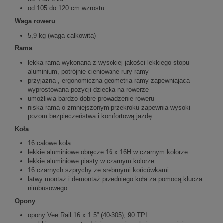
od 105 do 120 cm wzrostu
Waga roweru
5,9 kg (waga całkowita)
Rama
lekka rama wykonana z wysokiej jakości lekkiego stopu
aluminium, potrójnie cieniowane rury ramy
przyjazna , ergonomiczna geometria ramy zapewniająca
wyprostowaną pozycji dziecka na rowerze
umożliwia bardzo dobre prowadzenie roweru
niska rama o zmniejszonym przekroku zapewnia wysoki
pozom bezpieczeństwa i komfortową jazdę
Koła
16 calowe koła
lekkie aluminiowe obręcze 16 x 16H w czarnym kolorze
lekkie aluminiowe piasty w czarnym kolorze
16 czarnych szprychy ze srebrnymi końcówkami
łatwy montaż i demontaż przedniego koła za pomocą klucza
nimbusowego
Opony
opony Vee Rail 16 x 1.5” (40-305), 90 TPI