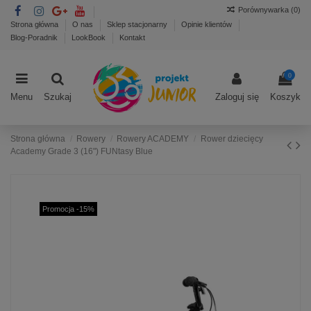
Porównywarka (
0
)
Strona główna
O nas
Sklep stacjonarny
Opinie klientów
Blog-Poradnik
LookBook
Kontakt
0
Menu
Szukaj
Zaloguj się
Koszyk
Strona główna
Rowery
Rowery ACADEMY
Rower dziecięcy
Academy Grade 3 (16") FUNtasy Blue
Promocja -15%