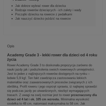
Jak dobrze wybrać rower dla dziecka
Rodzaje rowerów dziecięcych - ich zalety i wady
Początki dziecka na rowerze z pedałkami
Jak nauczyć dziecko jeździć na rowerze
Opis
Academy Grade 3 - lekki rower dla dzieci od 4 roku
życia
Rower Academy Grade 3 to doskonała propozycja zarówno do
nauki jazdy jak i podszkolenia swoich rowerowych umiejętności.
Jest to jeden z najlżejszych rowerów dostępnych na rynku –
ledwie 5,9 kg!. Ten fakt zawdzięcza zastosowaniu lekkich
materiałów oraz zaawansowanych procesów związanych z ich
obróbką. Profil roweru i jego osprzęt sprawia, iż najlepiej sprawdzi
się podczas jazdy po utwardzonych, niezbyt wymagających
trasach. Z uwagi na swój rozmiar jest to rower
przeznaczony dla
dzieci od 4 lat i ok. 105 cm wzrostu.
Minimalna wysokość
siodełka to 48 cm, natomiast maksymalna to 58 cm. Jak