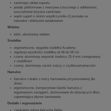
zamknięty wkład suportu
pedały platformowe z tworzywa sztucznego z odblaskami,
uszczelnione łożyska zamknięte
wąski suport o niskim współczynniku Q pozwala na
naturalne i efektywne pedałowanie
Widelec
lekki, aluminiowy widelec
Siodełko
ergonomiczne, wygodne siodełko Academy
regulacja wysokości siodełka od 48 do 58 cm
czarny aluminiowy wspornik średnicy 25.4 mm zintegrowany
z siodełkiem
czarny, aluminiowy zacisk sztycy z szybkozamykaczem
Hamulce
hamulce v-brake o mocy hamowania przystosowanej dla
dzieci
ergonomiczne, kompozytowe klamki hamulca z
regulowanym zasięgiem, dostosowane do dziecięcych dłoni,
zapewniające płynne hamowanie
Dodatki i wyposażenie
zamknięta osłona łańcucha Hebie