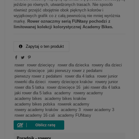
jeździe po równych, utwardzonych trasach. Nie sposób
również przejść obojętnie obok pięknych kolorów i
wyjątkowych grafik co z całą pewnością nie mniej wyróżnia
markę.
Rower oznaczmy serią FUNtasy pochodzi z
limitowanej kolekcji kolorystycznej Academy Bikes.
Zapytaj o ten produkt
rower
rower dziecięcy
rower dla dziecka
rowery dla dzieci
rowery dziecięce
jaki pierwszy rower z pedałami
pierwszy rower z pedałami
rower dla 4 latka
rower junior
rowerki dla dzieci
rowery dziecięce kraków
rowery junior
rower dla 5 latka
rower dziecięce 16
jaki rower dla 4 latka
jaki rower dla 5 latka
academy
rowery academy
academy bikes
academy bikes kraków
academy bikes polska
rowerek academy
rowery academy kraków
academy 3
rower academy 3
rower academy 16 cali
academy FUNtasy
Poradnik - rowery