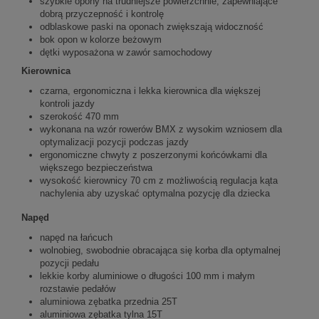
szybkie opony na trudniejsze powierzchnie, zapewniające
dobrą przyczepność i kontrolę
odblaskowe paski na oponach zwiększają widoczność
bok opon w kolorze beżowym
dętki wyposażona w zawór samochodowy
Kierownica
czarna, ergonomiczna i lekka kierownica dla większej
kontroli jazdy
szerokość 470 mm
wykonana na wzór rowerów BMX z wysokim wzniosem dla
optymalizacji pozycji podczas jazdy
ergonomiczne chwyty z poszerzonymi końcówkami dla
większego bezpieczeństwa
wysokość kierownicy 70 cm z możliwością regulacja kąta
nachylenia aby uzyskać optymalna pozycję dla dziecka
Napęd
napęd na łańcuch
wolnobieg, swobodnie obracająca się korba dla optymalnej
pozycji pedału
lekkie korby aluminiowe o długości 100 mm i małym
rozstawie pedałów
aluminiowa zębatka przednia 25T
aluminiowa zębatka tylna 15T