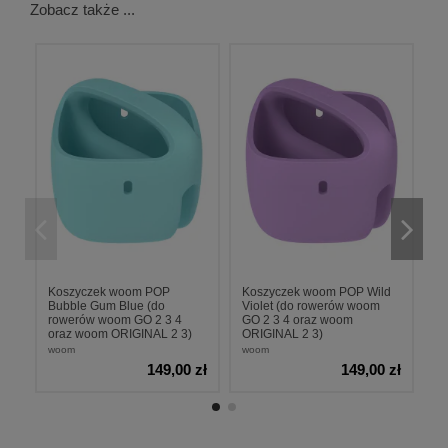
Zobacz także ...
Koszyczek woom POP
Koszyczek woom POP Wild
K
Bubble Gum Blue (do
Violet (do rowerów woom
B
rowerów woom GO 2 3 4
GO 2 3 4 oraz woom
w
oraz woom ORIGINAL 2 3)
ORIGINAL 2 3)
O
woom
woom
w
149,00 zł
149,00 zł