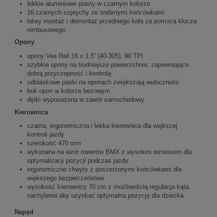
lekkie aluminiowe piasty w czarnym kolorze
16 czarnych szprychy ze srebrnymi końcówkami
łatwy montaż i demontaż przedniego koła za pomocą klucza
nimbusowego
Opony
opony Vee Rail 16 x 1.5” (40-305), 90 TPI
szybkie opony na trudniejsze powierzchnie, zapewniające
dobrą przyczepność i kontrolę
odblaskowe paski na oponach zwiększają widoczność
bok opon w kolorze beżowym
dętki wyposażona w zawór samochodowy
Kierownica
czarna, ergonomiczna i lekka kierownica dla większej
kontroli jazdy
szerokość 470 mm
wykonana na wzór rowerów BMX z wysokim wzniosem dla
optymalizacji pozycji podczas jazdy
ergonomiczne chwyty z poszerzonymi końcówkami dla
większego bezpieczeństwa
wysokość kierownicy 70 cm z możliwością regulacja kąta
nachylenia aby uzyskać optymalna pozycję dla dziecka
Napęd