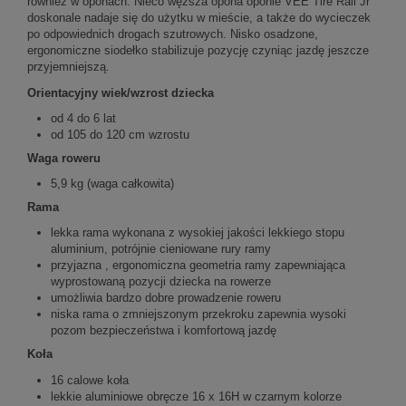
również w oponach. Nieco węższa opona oponie VEE Tire Rail Jr
doskonale nadaje się do użytku w mieście, a także do wycieczek
po odpowiednich drogach szutrowych. Nisko osadzone,
ergonomiczne siodełko stabilizuje pozycję czyniąc jazdę jeszcze
przyjemniejszą.
Orientacyjny wiek/wzrost dziecka
od 4 do 6 lat
od 105 do 120 cm wzrostu
Waga roweru
5,9 kg (waga całkowita)
Rama
lekka rama wykonana z wysokiej jakości lekkiego stopu
aluminium, potrójnie cieniowane rury ramy
przyjazna , ergonomiczna geometria ramy zapewniająca
wyprostowaną pozycji dziecka na rowerze
umożliwia bardzo dobre prowadzenie roweru
niska rama o zmniejszonym przekroku zapewnia wysoki
pozom bezpieczeństwa i komfortową jazdę
Koła
16 calowe koła
lekkie aluminiowe obręcze 16 x 16H w czarnym kolorze