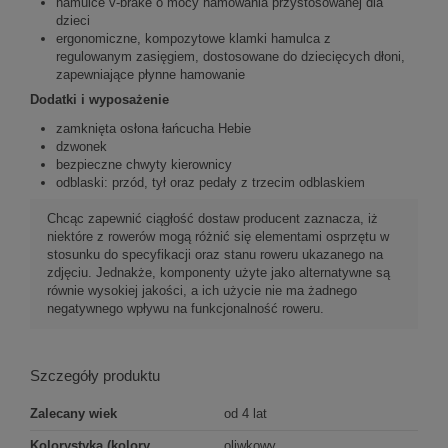
hamulce v-brake o mocy hamowania przystosowanej dla
dzieci
ergonomiczne, kompozytowe klamki hamulca z
regulowanym zasięgiem, dostosowane do dziecięcych dłoni,
zapewniające płynne hamowanie
Dodatki i wyposażenie
zamknięta osłona łańcucha Hebie
dzwonek
bezpieczne chwyty kierownicy
odblaski: przód, tył oraz pedały z trzecim odblaskiem
Chcąc zapewnić ciągłość dostaw producent zaznacza, iż
niektóre z rowerów mogą różnić się elementami osprzętu w
stosunku do specyfikacji oraz stanu roweru ukazanego na
zdjęciu. Jednakże, komponenty użyte jako alternatywne są
równie wysokiej jakości, a ich użycie nie ma żadnego
negatywnego wpływu na funkcjonalność roweru.
Szczegóły produktu
Zalecany wiek
od 4 lat
Kolorystyka (kolory
oliwkowy