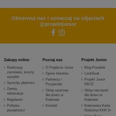
Obserwuj nas i oznaczaj na zdjęciach
@projektjunior
Zakupy online
Poznaj nas
Projekt Junior
Realizacja
O Projekcie Junior
Blog-Poradnik
zamówień, koszty
Opinie klientów
LookBook
wysyłek
Partnerzy i
Projekt Junior
Sposoby płatności
Przyjaciele
RACE
Zwroty,
Sklep sportowy
Sklep narciarski
reklamacje
dla dzieci w
dla dzieci w
Regulamin
Krakowie
Krakowie
Polityka
Kontakt
Krakowska Karta
prywatności
Rodzinna KKR 3+