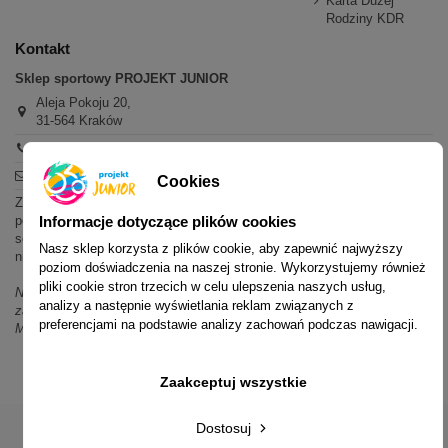
Karta Dużej
Rodziny KDR
Kontakt
Sklep sportowy PROJEKT JUNIOR
Aleja Pokoju 20,
31-564 Kraków
+48 600 779 897
sklep@projektjunior.pl
Cookies
Zapraszamy do sklepu stacjonarnego:
poniedziałek - piątek: 11.00-19.00
Informacje dotyczące plików cookies
sobota: 10.00-14.00
Nasz sklep korzysta z plików cookie, aby zapewnić najwyższy
niedziela (każda): nieczynne
poziom doświadczenia na naszej stronie. Wykorzystujemy również
pliki cookie stron trzecich w celu ulepszenia naszych usług,
Nie odpowiadamy na wiadomości SMS. W sprawach dotyczących
analizy a następnie wyświetlania reklam związanych z
zamówień i oferty prosimy o kontakt mailowy, telefoniczny lub przez
preferencjami na podstawie analizy zachowań podczas nawigacji.
Messenger.
Zaakceptuj wszystkie
Dostosuj