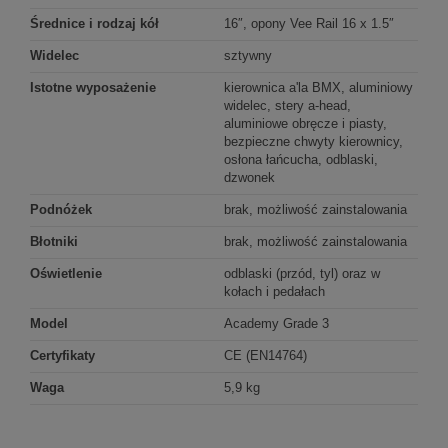
Średnice i rodzaj kół
16″, opony Vee Rail 16 x 1.5″
Widelec
sztywny
Istotne wyposażenie
kierownica a'la BMX, aluminiowy
widelec, stery a-head,
aluminiowe obręcze i piasty,
bezpieczne chwyty kierownicy,
osłona łańcucha, odblaski,
dzwonek
Podnóżek
brak, możliwość zainstalowania
Błotniki
brak, możliwość zainstalowania
Oświetlenie
odblaski (przód, tyl) oraz w
kołach i pedałach
Model
Academy Grade 3
Certyfikaty
CE (EN14764)
Waga
5,9 kg