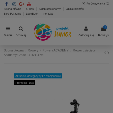
Porównywarka (
0
)
Strona główna
O nas
Sklep stacjonarny
Opinie klientów
Blog-Poradnik
LookBook
Kontakt
0
Menu
Szukaj
Zaloguj się
Koszyk
Strona główna
Rowery
Rowery ACADEMY
Rower dziecięcy
Academy Grade 3 (16") Olive
Aktualnie dostępny tylko stacjonarnie
Promocja -15%