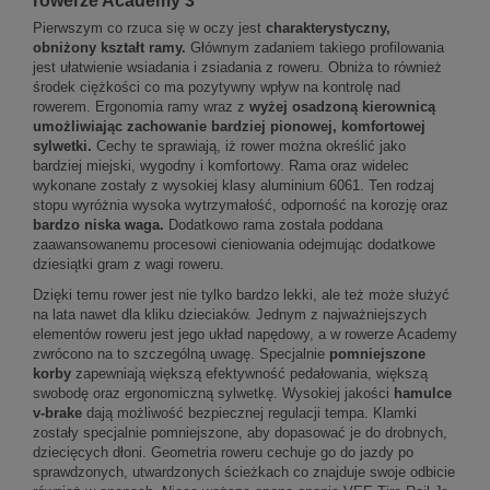
rowerze Academy 3
Pierwszym co rzuca się w oczy jest
charakterystyczny,
obniżony kształt ramy.
Głównym zadaniem takiego profilowania
jest ułatwienie wsiadania i zsiadania z roweru. Obniża to również
środek ciężkości co ma pozytywny wpływ na kontrolę nad
rowerem. Ergonomia ramy wraz z
wyżej osadzoną kierownicą
umożliwiając zachowanie bardziej pionowej, komfortowej
sylwetki.
Cechy te sprawiają, iż rower można określić jako
bardziej miejski, wygodny i komfortowy. Rama oraz widelec
wykonane zostały z wysokiej klasy aluminium 6061. Ten rodzaj
stopu wyróżnia wysoka wytrzymałość, odporność na korozję oraz
bardzo niska waga.
Dodatkowo rama została poddana
zaawansowanemu procesowi cieniowania odejmując dodatkowe
dziesiątki gram z wagi roweru.
Dzięki temu rower jest nie tylko bardzo lekki, ale też może służyć
na lata nawet dla kliku dzieciaków. Jednym z najważniejszych
elementów roweru jest jego układ napędowy, a w rowerze Academy
zwrócono na to szczególną uwagę. Specjalnie
pomniejszone
korby
zapewniają większą efektywność pedałowania, większą
swobodę oraz ergonomiczną sylwetkę. Wysokiej jakości
hamulce
v-brake
dają możliwość bezpiecznej regulacji tempa. Klamki
zostały specjalnie pomniejszone, aby dopasować je do drobnych,
dziecięcych dłoni. Geometria roweru cechuje go do jazdy po
sprawdzonych, utwardzonych ścieżkach co znajduje swoje odbicie