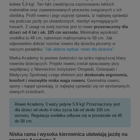
ledwie 5,9 kg!. Ten fakt zawdzięcza zastosowaniu lekkich
materiałów oraz zaawansowanych procesów związanych z ich
obróbką. Profil roweru i jego osprzęt sprawia, iż najlepiej sprawdzi
się podczas jazdy po utwardzonych, niezbyt wymagających
trasach. Z uwagi na swój rozmiar jest to rower
przeznaczony dla
dzieci od 4 lat i ok. 105 cm wzrostu.
Minimalna wysokość
siodełka to 48 cm, natomiast maksymalna to 58 cm. Jak
odpowiednio dobrać rozmiar roweru dla dziecka piszemy w
naszym poradniku
"Jak dobrze wybrać rower dla dziecka"
Marka Academy to powiew świeżości na rynku najwyższej klasy
rowerów dziecięcych. Projekt roweru został opracowany przy
współpracy z Niemieckim Instytutem Ortopedii, Osteopatii i
Medycyny Sportowej czego efektem jest
doskonała ergonomia,
komfort i niezwykle niska waga roweru.
Geometria roweru,
opony i napęd sprawiają, iż najlepiej sprawdzi się on wyrównanych,
równych ścieżkach.
Rower Academy 3 waży jedyne 5.9 kg! Przeznaczony jest
dla dzieci od około 4 roku życia lub od około 105 cm
wzrostu. Regulacja siodełka odbywa się w przedziale od 48
do 58 cm.
Niska rama i wysoka kierownica ułatwiają jazdę na