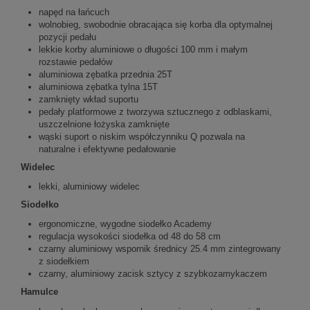
napęd na łańcuch
wolnobieg, swobodnie obracająca się korba dla optymalnej
pozycji pedału
lekkie korby aluminiowe o długości 100 mm i małym
rozstawie pedałów
aluminiowa zębatka przednia 25T
aluminiowa zębatka tylna 15T
zamknięty wkład suportu
pedały platformowe z tworzywa sztucznego z odblaskami,
uszczelnione łożyska zamknięte
wąski suport o niskim współczynniku Q pozwala na
naturalne i efektywne pedałowanie
Widelec
lekki, aluminiowy widelec
Siodełko
ergonomiczne, wygodne siodełko Academy
regulacja wysokości siodełka od 48 do 58 cm
czarny aluminiowy wspornik średnicy 25.4 mm zintegrowany
z siodełkiem
czarny, aluminiowy zacisk sztycy z szybkozamykaczem
Hamulce