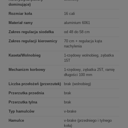
dominujące)
Rozmiar koła
16 cali
Materiał ramy
aluminium 6061
Zakres regulacja siodełka
od 48 do 58 cm
Zakres regulacji kierownicy
70 cm + regulacja kąta
nachylenia
Kaseta/Wolnobieg
1-rzędowy wolnobieg, zębatka
15T
Mechanizm korbowy
1-rzędowy, zębatka 25T, ramię
długości 100 mm
Liczba przełożeń (przerzutek)
brak (wolnobieg)
Przerzutka przednia
brak
Przerzutka tylna
brak
Typ hamulców
v-brake
Hamulce
v-brake (przedniego i tylnego
koła)