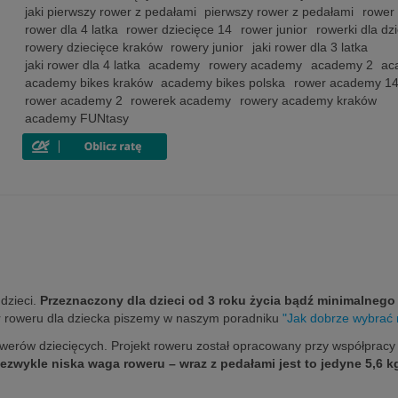
jaki pierwszy rower z pedałami
pierwszy rower z pedałami
rower 
rower dla 4 latka
rower dziecięce 14
rower junior
rowerki dla dzi
rowery dziecięce kraków
rowery junior
jaki rower dla 3 latka
jaki rower dla 4 latka
academy
rowery academy
academy 2
ac
academy bikes kraków
academy bikes polska
rower academy 14 
rower academy 2
rowerek academy
rowery academy kraków
academy FUNtasy
dzieci.
Przeznaczony dla dzieci od 3 roku życia bądź minimalnego
r roweru dla dziecka piszemy w naszym poradniku
"Jak dobrze wybrać 
erów dziecięcych. Projekt roweru został opracowany przy współpracy 
iezwykle niska waga roweru – wraz z pedałami jest to jedyne 5,6 k