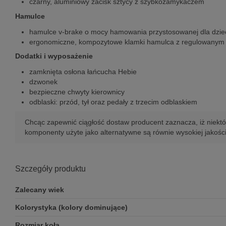
czarny, aluminiowy zacisk sztycy z szybkozamykaczem
Hamulce
hamulce v-brake o mocy hamowania przystosowanej dla dzie
ergonomiczne, kompozytowe klamki hamulca z regulowanym z
Dodatki i wyposażenie
zamknięta osłona łańcucha Hebie
dzwonek
bezpieczne chwyty kierownicy
odblaski: przód, tył oraz pedały z trzecim odblaskiem
Chcąc zapewnić ciągłość dostaw producent zaznacza, iż niektó
komponenty użyte jako alternatywne są równie wysokiej jakośc
Szczegóły produktu
Zalecany wiek
Kolorystyka (kolory dominujące)
Rozmiar koła