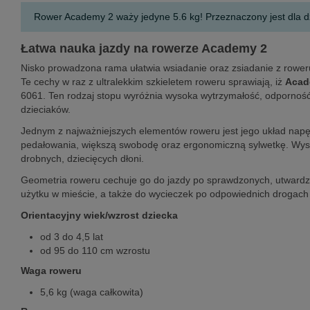
Rower Academy 2 waży jedyne 5.6 kg! Przeznaczony jest dla dzi
Łatwa nauka jazdy na rowerze Academy 2
Nisko prowadzona rama ułatwia wsiadanie oraz zsiadanie z rower
Te cechy w raz z ultralekkim szkieletem roweru sprawiają, iż
Acad
6061. Ten rodzaj stopu wyróżnia wysoka wytrzymałość, odporność 
dzieciaków.
Jednym z najważniejszych elementów roweru jest jego układ nap
pedałowania, większą swobodę oraz ergonomiczną sylwetkę. Wysok
drobnych, dziecięcych dłoni.
Geometria roweru cechuje go do jazdy po sprawdzonych, utwardzo
użytku w mieście, a także do wycieczek po odpowiednich drogach 
Orientacyjny wiek/wzrost dziecka
od 3 do 4,5 lat
od 95 do 110 cm wzrostu
Waga roweru
5,6 kg (waga całkowita)