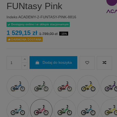
FUNtasy Pink
Indeks
ACADEMY-2-FUNTASY-PINK-8816
Dostępny online i w sklepie stacjonarnym
1 529,15 zł
1 799,00 zł
-15%
DARMOWA DOSTAWA
Dodaj do koszyka