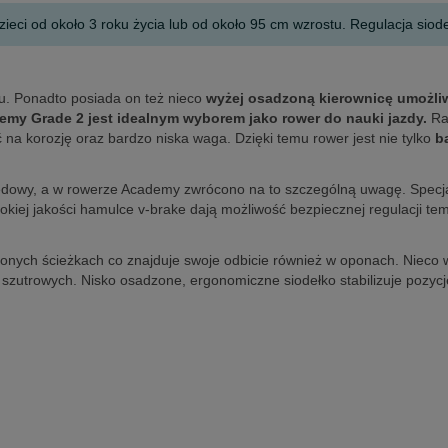
eci od około 3 roku życia lub od około 95 cm wzrostu. Regulacja siod
u. Ponadto posiada on też nieco
wyżej osadzoną kierownicę umożliw
emy Grade 2 jest idealnym wyborem jako rower do nauki jazdy.
Ra
na korozję oraz bardzo niska waga. Dzięki temu rower jest nie tylko
b
ędowy, a w rowerze Academy zwrócono na to szczególną uwagę. Specj
iej jakości hamulce v-brake dają możliwość bezpiecznej regulacji tem
nych ścieżkach co znajduje swoje odbicie również w oponach. Nieco w
szutrowych. Nisko osadzone, ergonomiczne siodełko stabilizuje pozycj