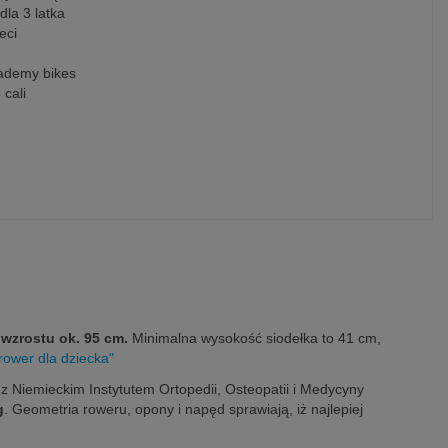
dla 3 latka
eci
ademy bikes
cali
 wzrostu ok. 95 cm.
Minimalna wysokość siodełka to 41 cm,
rower dla dziecka"
z Niemieckim Instytutem Ortopedii, Osteopatii i Medycyny
g
. Geometria roweru, opony i napęd sprawiają, iż najlepiej