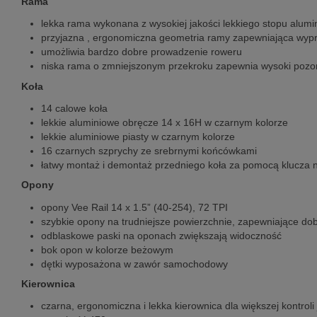
Rama
lekka rama wykonana z wysokiej jakości lekkiego stopu alumi
przyjazna , ergonomiczna geometria ramy zapewniająca wypr
umożliwia bardzo dobre prowadzenie roweru
niska rama o zmniejszonym przekroku zapewnia wysoki pozo
Koła
14 calowe koła
lekkie aluminiowe obręcze 14 x 16H w czarnym kolorze
lekkie aluminiowe piasty w czarnym kolorze
16 czarnych szprychy ze srebrnymi końcówkami
łatwy montaż i demontaż przedniego koła za pomocą klucza
Opony
opony Vee Rail 14 x 1.5” (40-254), 72 TPI
szybkie opony na trudniejsze powierzchnie, zapewniające dob
odblaskowe paski na oponach zwiększają widoczność
bok opon w kolorze beżowym
dętki wyposażona w zawór samochodowy
Kierownica
czarna, ergonomiczna i lekka kierownica dla większej kontroli