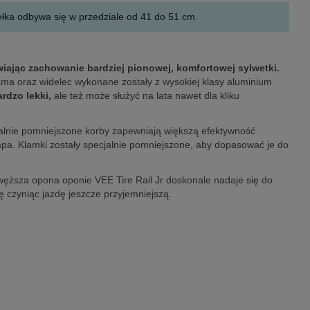
ełka odbywa się w przedziale od 41 do 51 cm.
iając zachowanie bardziej pionowej, komfortowej sylwetki.
ma oraz widelec wykonane zostały z wysokiej klasy aluminium
ardzo lekki,
ale też może służyć na lata nawet dla kliku
alnie pomniejszone korby zapewniają większą efektywność
pa. Klamki zostały specjalnie pomniejszone, aby dopasować je do
ęższa opona oponie VEE Tire Rail Jr doskonale nadaje się do
ę czyniąc jazdę jeszcze przyjemniejszą.