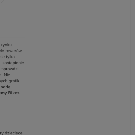
 rynku
ele rowerów
ie tylko
. zastąpienie
 sprawdzi
h. Nie
ych grafik
serią
demy Bikes
ry dziecięce