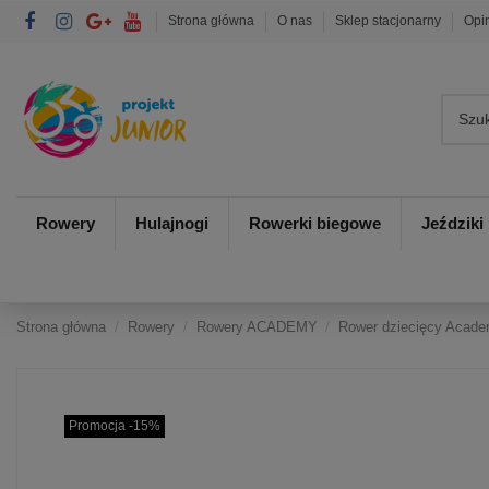
Strona główna
O nas
Sklep stacjonarny
Opi
Rowery
Hulajnogi
Rowerki biegowe
Jeździki
Strona główna
Rowery
Rowery ACADEMY
Rower dziecięcy Acade
Promocja -15%