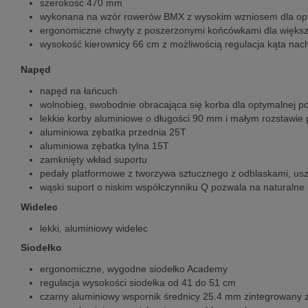
szerokość 470 mm
wykonana na wzór rowerów BMX z wysokim wzniosem dla optym
ergonomiczne chwyty z poszerzonymi końcówkami dla więks
wysokość kierownicy 66 cm z możliwością regulacja kąta nac
Napęd
napęd na łańcuch
wolnobieg, swobodnie obracająca się korba dla optymalnej po
lekkie korby aluminiowe o długości 90 mm i małym rozstawie
aluminiowa zębatka przednia 25T
aluminiowa zębatka tylna 15T
zamknięty wkład suportu
pedały platformowe z tworzywa sztucznego z odblaskami, usz
wąski suport o niskim współczynniku Q pozwala na naturalne
Widelec
lekki, aluminiowy widelec
Siodełko
ergonomiczne, wygodne siodełko Academy
regulacja wysokości siodełka od 41 do 51 cm
czarny aluminiowy wspornik średnicy 25.4 mm zintegrowany 