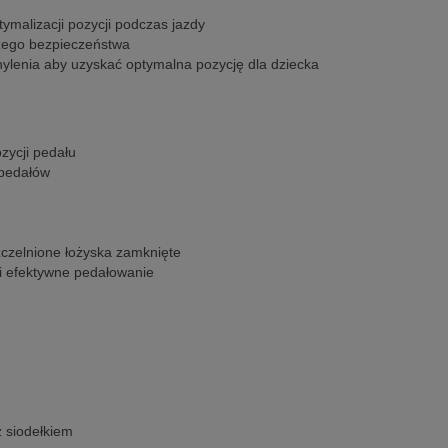
alizacji pozycji podczas jazdy
zego bezpieczeństwa
hylenia aby uzyskać optymalna pozycję dla dziecka
zycji pedału
 pedałów
czelnione łożyska zamknięte
 i efektywne pedałowanie
z siodełkiem