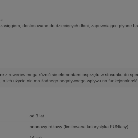
ci
asięgiem, dostosowane do dziecięcych dłoni, zapewniające płynne 
re z rowerów mogą różnić się elementami osprzętu w stosunku do spec
i, a ich użycie nie ma żadnego negatywnego wpływu na funkcjonalność
od 3 lat
neonowy różowy (limitowana kolorystyka FUNtasy)
14 cali