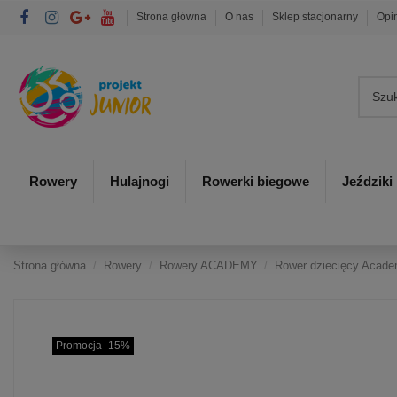
Strona główna
O nas
Sklep stacjonarny
Opi
Rowery
Hulajnogi
Rowerki biegowe
Jeździki
Strona główna
Rowery
Rowery ACADEMY
Rower dziecięcy Acade
Promocja -15%