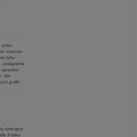
 rynku
ele rowerów
ie tylko
. zastąpienie
 sprawdzi
h. Nie
ych grafik
ry dziecięce
dla 3 latka