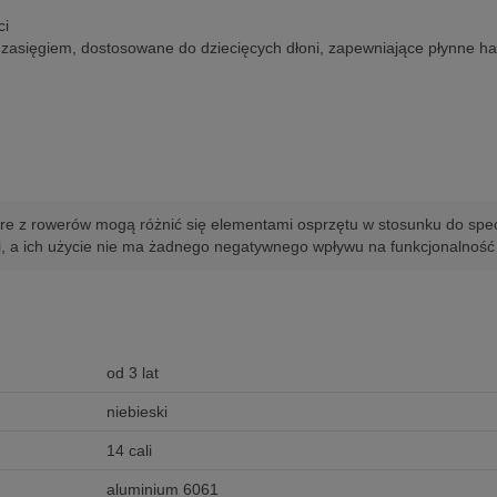
ci
asięgiem, dostosowane do dziecięcych dłoni, zapewniające płynne 
re z rowerów mogą różnić się elementami osprzętu w stosunku do spec
i, a ich użycie nie ma żadnego negatywnego wpływu na funkcjonalność
od 3 lat
niebieski
14 cali
aluminium 6061