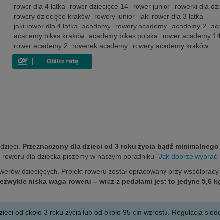
rower dla 4 latka
rower dziecięce 14
rower junior
rowerki dla dzi
rowery dziecięce kraków
rowery junior
jaki rower dla 3 latka
jaki rower dla 4 latka
academy
rowery academy
academy 2
ac
academy bikes kraków
academy bikes polska
rower academy 14 
rower academy 2
rowerek academy
rowery academy kraków
dzieci.
Przeznaczony dla dzieci od 3 roku życia bądź minimalnego
r roweru dla dziecka piszemy w naszym poradniku
"Jak dobrze wybrać 
erów dziecięcych. Projekt roweru został opracowany przy współpracy 
iezwykle niska waga roweru – wraz z pedałami jest to jedyne 5,6 k
eci od około 3 roku życia lub od około 95 cm wzrostu. Regulacja siod