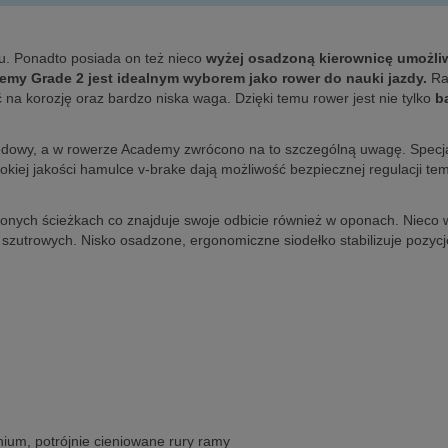
u. Ponadto posiada on też nieco
wyżej osadzoną kierownicę umożliw
emy Grade 2 jest idealnym wyborem jako rower do nauki jazdy.
Ra
na korozję oraz bardzo niska waga. Dzięki temu rower jest nie tylko
b
ędowy, a w rowerze Academy zwrócono na to szczególną uwagę. Specj
iej jakości hamulce v-brake dają możliwość bezpiecznej regulacji tem
nych ścieżkach co znajduje swoje odbicie również w oponach. Nieco w
szutrowych. Nisko osadzone, ergonomiczne siodełko stabilizuje pozycj
nium, potrójnie cieniowane rury ramy