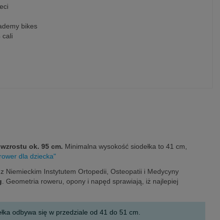
eci
ademy bikes
cali
 wzrostu ok. 95 cm.
Minimalna wysokość siodełka to 41 cm,
rower dla dziecka"
z Niemieckim Instytutem Ortopedii, Osteopatii i Medycyny
g
. Geometria roweru, opony i napęd sprawiają, iż najlepiej
ełka odbywa się w przedziale od 41 do 51 cm.