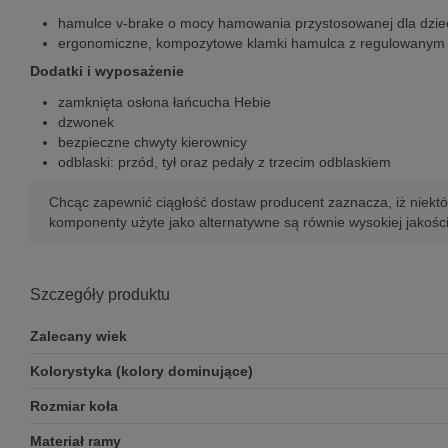
hamulce v-brake o mocy hamowania przystosowanej dla dzie
ergonomiczne, kompozytowe klamki hamulca z regulowanym z
Dodatki i wyposażenie
zamknięta osłona łańcucha Hebie
dzwonek
bezpieczne chwyty kierownicy
odblaski: przód, tył oraz pedały z trzecim odblaskiem
Chcąc zapewnić ciągłość dostaw producent zaznacza, iż niektó
komponenty użyte jako alternatywne są równie wysokiej jakośc
Szczegóły produktu
Zalecany wiek
Kolorystyka (kolory dominujące)
Rozmiar koła
Materiał ramy