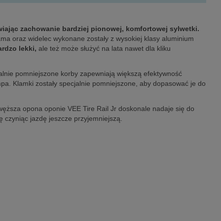
iając zachowanie bardziej pionowej, komfortowej sylwetki.
ma oraz widelec wykonane zostały z wysokiej klasy aluminium
ardzo lekki,
ale też może służyć na lata nawet dla kliku
alnie pomniejszone korby zapewniają większą efektywność
pa. Klamki zostały specjalnie pomniejszone, aby dopasować je do
ęższa opona oponie VEE Tire Rail Jr doskonale nadaje się do
ę czyniąc jazdę jeszcze przyjemniejszą.