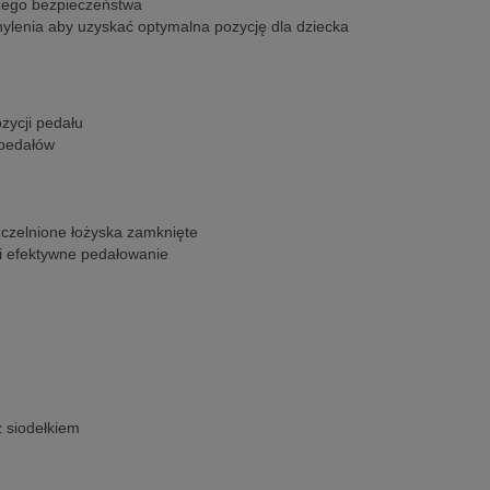
zego bezpieczeństwa
hylenia aby uzyskać optymalna pozycję dla dziecka
zycji pedału
 pedałów
czelnione łożyska zamknięte
 i efektywne pedałowanie
z siodełkiem