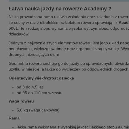
Łatwa nauka jazdy na rowerze Academy 2
Nisko prowadzona rama ułatwia wsiadanie oraz zsiadanie z rower
Te cechy w raz z ultralekkim szkieletem roweru sprawiają, iż
Acad
6061. Ten rodzaj stopu wyróżnia wysoka wytrzymałość, odporność 
dzieciaków.
Jednym z najważniejszych elementów roweru jest jego układ nap
pedałowania, większą swobodę oraz ergonomiczną sylwetkę. Wysok
drobnych, dziecięcych dłoni.
Geometria roweru cechuje go do jazdy po sprawdzonych, utwardzo
użytku w mieście, a także do wycieczek po odpowiednich drogach 
Orientacyjny wiek/wzrost dziecka
od 3 do 4,5 lat
od 95 do 110 cm wzrostu
Waga roweru
5,6 kg (waga całkowita)
Rama
lekka rama wykonana z wysokiej jakości lekkiego stopu alumi