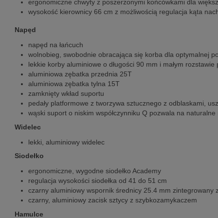
ergonomiczne chwyty z poszerzonymi końcówkami dla więks
wysokość kierownicy 66 cm z możliwością regulacja kąta nac
Napęd
napęd na łańcuch
wolnobieg, swobodnie obracająca się korba dla optymalnej po
lekkie korby aluminiowe o długości 90 mm i małym rozstawie
aluminiowa zębatka przednia 25T
aluminiowa zębatka tylna 15T
zamknięty wkład suportu
pedały platformowe z tworzywa sztucznego z odblaskami, usz
wąski suport o niskim współczynniku Q pozwala na naturalne
Widelec
lekki, aluminiowy widelec
Siodełko
ergonomiczne, wygodne siodełko Academy
regulacja wysokości siodełka od 41 do 51 cm
czarny aluminiowy wspornik średnicy 25.4 mm zintegrowany 
czarny, aluminiowy zacisk sztycy z szybkozamykaczem
Hamulce