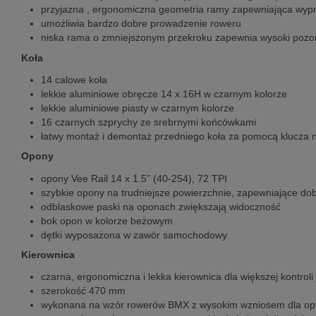
przyjazna , ergonomiczna geometria ramy zapewniająca wypr
umożliwia bardzo dobre prowadzenie roweru
niska rama o zmniejszonym przekroku zapewnia wysoki pozo
Koła
14 calowe koła
lekkie aluminiowe obręcze 14 x 16H w czarnym kolorze
lekkie aluminiowe piasty w czarnym kolorze
16 czarnych szprychy ze srebrnymi końcówkami
łatwy montaż i demontaż przedniego koła za pomocą klucza
Opony
opony Vee Rail 14 x 1.5” (40-254), 72 TPI
szybkie opony na trudniejsze powierzchnie, zapewniające dob
odblaskowe paski na oponach zwiększają widoczność
bok opon w kolorze beżowym
dętki wyposażona w zawór samochodowy
Kierownica
czarna, ergonomiczna i lekka kierownica dla większej kontroli
szerokość 470 mm
wykonana na wzór rowerów BMX z wysokim wzniosem dla optym