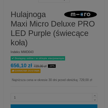
Hulajnoga
Maxi Micro Deluxe PRO
LED Purple (świecące
koła)
Indeks
MMD043
Dostępny online i w sklepie stacjonarnym
656,10 zł
729,00 zł
-10%
DARMOWA DOSTAWA
Najniższa cena w okresie 30 dni przed obniżką:
729,00 zł