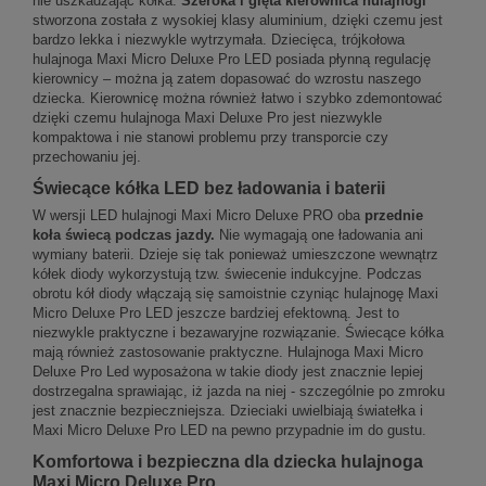
nie uszkadzając kółka.
Szeroka i gięta kierownica hulajnogi
stworzona została z wysokiej klasy aluminium, dzięki czemu jest
bardzo lekka i niezwykle wytrzymała. Dziecięca, trójkołowa
hulajnoga Maxi Micro Deluxe Pro LED posiada płynną regulację
kierownicy – można ją zatem dopasować do wzrostu naszego
dziecka. Kierownicę można również łatwo i szybko zdemontować
dzięki czemu hulajnoga Maxi Deluxe Pro jest niezwykle
kompaktowa i nie stanowi problemu przy transporcie czy
przechowaniu jej.
Świecące kółka LED bez ładowania i baterii
W wersji LED hulajnogi Maxi Micro Deluxe PRO oba
przednie
koła świecą podczas jazdy.
Nie wymagają one ładowania ani
wymiany baterii. Dzieje się tak ponieważ umieszczone wewnątrz
kółek diody wykorzystują tzw. świecenie indukcyjne. Podczas
obrotu kół diody włączają się samoistnie czyniąc hulajnogę Maxi
Micro Deluxe Pro LED jeszcze bardziej efektowną. Jest to
niezwykle praktyczne i bezawaryjne rozwiązanie. Świecące kółka
mają również zastosowanie praktyczne. Hulajnoga Maxi Micro
Deluxe Pro Led wyposażona w takie diody jest znacznie lepiej
dostrzegalna sprawiając, iż jazda na niej - szczególnie po zmroku
jest znacznie bezpieczniejsza. Dzieciaki uwielbiają światełka i
Maxi Micro Deluxe Pro LED na pewno przypadnie im do gustu.
Komfortowa i bezpieczna dla dziecka hulajnoga
Maxi Micro Deluxe Pro