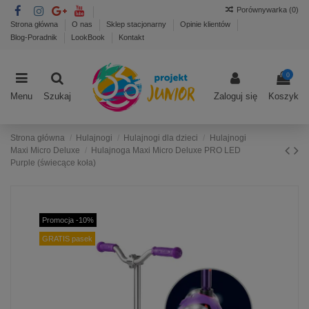
Porównywarka (
0
)
Strona główna
O nas
Sklep stacjonarny
Opinie klientów
Blog-Poradnik
LookBook
Kontakt
0
Menu
Szukaj
Zaloguj się
Koszyk
Strona główna
Hulajnogi
Hulajnogi dla dzieci
Hulajnogi
Maxi Micro Deluxe
Hulajnoga Maxi Micro Deluxe PRO LED
Purple (świecące koła)
Promocja -10%
GRATIS pasek