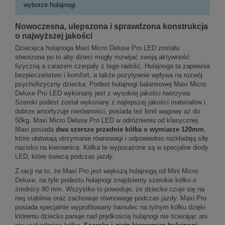
wyborze hulajnogi.
Nowoczesna, ulepszona i sprawdzona konstrukcja
o najwyższej jakości
Dziecięca hulajnoga Maxi Micro Deluxe Pro LED została
stworzona po to aby dzieci mogły rozwijać swoją aktywność
fizyczną a zarazem czerpały z tego radość. Hulajnoga ta zapewnia
bezpieczeństwo i komfort, a także pozytywnie wpływa na rozwój
psychofizyczny dziecka. Podest hulajnogi balansowej Maxi Micro
Deluxe Pro LED wykonany jest z wysokiej jakości tworzywa.
Szeroki podest został wykonany z najlepszej jakości materiałów i
dobrze amortyzuje nierówności, posiada też limit wagowy aż do
50kg. Maxi Micro Deluxe Pro LED w odróżnieniu od klasycznej
Maxi posiada
dwa szersze przednie kółka o wymiarze 120mm
,
które ułatwiają utrzymanie równowagi i odpowiednio rozkładają siłę
nacisku na kierownicę. Kółka te wyposażone są w specjalne diody
LED, które świecą podczas jazdy.
Z racji na to, że Maxi Pro jest większą hulajnogą od Mini Micro
Deluxe, na tyle podestu hulajnogi znajdziemy szerokie kółko o
średnicy 80 mm. Wszystko to powoduje, że dziecko czuje się na
niej stabilnie oraz zachowuje równowagę podczas jazdy. Maxi Pro
posiada specjalnie wyprofilowany hamulec na tylnym kółku dzięki
któremu dziecko panuje nad prędkością hulajnogi nie ścierając ani