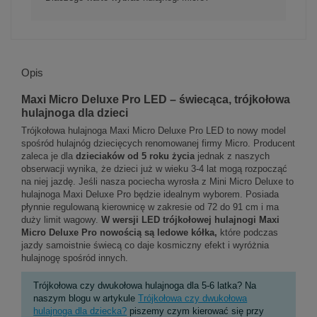
Opis
Maxi Micro Deluxe Pro LED – świecąca, trójkołowa
hulajnoga dla dzieci
Trójkołowa hulajnoga Maxi Micro Deluxe Pro LED to nowy model
spośród hulajnóg dziecięcych renomowanej firmy Micro. Producent
zaleca je dla
dzieciaków od 5 roku życia
jednak z naszych
obserwacji wynika, że dzieci już w wieku 3-4 lat mogą rozpocząć
na niej jazdę. Jeśli nasza pociecha wyrosła z Mini Micro Deluxe to
hulajnoga Maxi Deluxe Pro będzie idealnym wyborem. Posiada
płynnie regulowaną kierownicę w zakresie od 72 do 91 cm i ma
duży limit wagowy.
W wersji LED trójkołowej hulajnogi Maxi
Micro Deluxe Pro nowością są ledowe kółka,
które podczas
jazdy samoistnie świecą co daje kosmiczny efekt i wyróżnia
hulajnogę spośród innych.
Trójkołowa czy dwukołowa hulajnoga dla 5-6 latka? Na
naszym blogu w artykule
Trójkołowa czy dwukołowa
hulajnoga dla dziecka?
piszemy czym kierować się przy