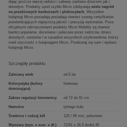
dając jeszcze więcej radości i zabawy zarówno dzieciom jak i
dorosłym. Produkty spod szyldu Micro zdobywają
wiele nagród
na prestiżowych konkursach i plebiscytach.
Wszystkie
hulajnogi Micro posiadają posiadają również szereg certyfikatów
potwierdzających najwyższą jakość i precyzję wykonania. Poza
oficjalnymi odznaczeniami produkty Micro Mobility są również
bardzo popularne, doceniane i polecane przez rodziców, dzieci,
dorosłych, seniorów i w zasadzie wszystkich użytkowników, którzy
mieli styczność z hulajnogami Micro. Przekonaj się sam i wybierz
hulajnogi Micro.
Szczegóły produktu
Zalecany wiek
od 5 lat
Kolorystyka (kolory
fioletowy
dominujące)
Zakres regulacji kierownicy
od 72 do 91 cm
Hamulce
tylnego koła
Średnice i rodzaj kół
120 / 80 mm, poliuretan
Wymiary (wys. x szer. x dł.)
72/91 x 26,5 (koło) 45