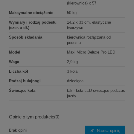
(kierownica) x 57
Maksymalne obciążenie
50 kg
Wymiary i rodzaj podestu
14,2 x 33 cm, elastyczne
(szer. x dł.)
tworzywo
Sposób składania
kierownica rozłączana od
podestu
Model
Maxi Micro Deluxe Pro LED
Waga
2,9 kg
Liczba kół
3 koła
Rodzaj hulajnogi
dziecięca
Świecące koła
tak - koła LED świecące podczas
jazdy
Opinie o tym produkcie
(0)
Brak opinii
Napisz opinię