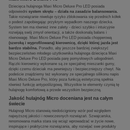
Dziecięca hulajnoga Maxi Micro Deluxe Pro LED posiada
odpowiedni
system skrętu – działa na zasadzie balansowania.
Takie rozwiązanie niweluje ryzyko zblokowania się przednich kółek
o podest zapobiegając przykrym wypadkom naszego dziecka.
System ten ma również inne zalety - dzieci szybko i intuicyjnie
rozwijają swój zmysł orientacji, a także doskonalą balans i
równowagę. Maxi Micro Deluxe Pro LED posiada chopperową
(szeroką i wyprofilowaną) kierownicę, dzięki której jazda jest
bardzo stabilna.
Ponadto, aby jeszcze bardziej zwiększyć
bezpieczeństwo młodego użytkownika hulajnoga dziecięca Maxi
Micro Deluxe Pro LED posiada parę pomysłowych udogodnień.
Rączki kierownicy wykonane są ze specjalnej mieszanki gumy,
dzięki czemu dzieciak ma pewniejszy i bezpieczniejszy chwyt. Na
podeście znajdziemy też wykonany ze specjalnego silikonu napis
Maxi Micro Deluxe Pro, który poza funkcją estetyczną spełnia
również funkcję antypoślizgową. Wszystkie te elementy czynią tę
hulajnogę komfortową a przede wszystkim bezpieczną.
Jakość hulajnóg Micro doceniana jest na całym
świecie
Hulajnogi Micro stanowią niedościgniony wzór pod względem
najwyższej jakości i nowoczesnych rozwiązań. Szwajcarska,
renomowana marka stara się wciąż wprowadzać w życie nowe,
inspirujące i praktyczne rozwiązania, aby rozwijać swe produkty