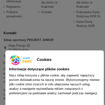
reklamacje
dla dzieci w
dla dzieci w
Regulamin
Krakowie
Krakowie
Polityka
Kontakt
Krakowska Karta
prywatności
Rodzinna KKR 3+
Karta Dużej
Rodziny KDR
Kontakt
Sklep sportowy PROJEKT JUNIOR
Aleja Pokoju 20,
31-564 Kraków
+48 600 779 897
Cookies
sklep@projektjunior.pl
Informacje dotyczące plików cookies
Zapraszamy do sklepu stacjonarnego:
poniedziałek - piątek: 11.00-19.00
Nasz sklep korzysta z plików cookie, aby zapewnić najwyższy
sobota: 10.00-14.00
poziom doświadczenia na naszej stronie. Wykorzystujemy również
niedziela (każda): nieczynne
pliki cookie stron trzecich w celu ulepszenia naszych usług,
analizy a następnie wyświetlania reklam związanych z
Nie odpowiadamy na wiadomości SMS. W sprawach dotyczących
preferencjami na podstawie analizy zachowań podczas nawigacji.
zamówień i oferty prosimy o kontakt mailowy, telefoniczny lub przez
Messenger.