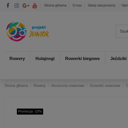
Strona główna
O nas
Sklep stacjonarny
Opi
Rowery
Hulajnogi
Rowerki biegowe
Jeździki
Strona główna
Rowery
Akcesoria rowerowe
Dzwonki rowerowe
D
Promocja -10%