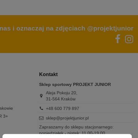
nas i oznaczaj na zdjęciach @projektjunior
Kontakt
Sklep sportowy PROJEKT JUNIOR
Aleja Pokoju 20,
31-564 Kraków
rakowie
+48 600 779 897
R 3+
sklep@projektjunior.pl
Zapraszamy do sklepu stacjonarnego:
poniedziałek - piątek: 11.00-19.00