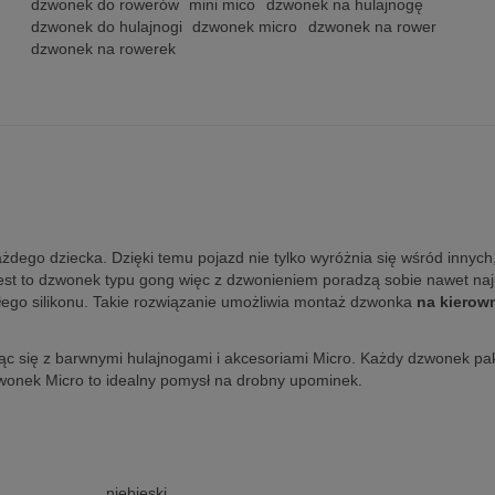
dzwonek do rowerów
mini mico
dzwonek na hulajnogę
dzwonek do hulajnogi
dzwonek micro
dzwonek na rower
dzwonek na rowerek
żdego dziecka. Dzięki temu pojazd nie tylko wyróżnia się wśród innych,
st to dzwonek typu gong więc z dzwonieniem poradzą sobie nawet n
ego silikonu. Takie rozwiązanie umożliwia montaż dzwonka
na kierow
ąc się z barwnymi hulajnogami i akcesoriami Micro. Każdy dzwonek pa
zwonek Micro to idealny pomysł na drobny upominek.
niebieski