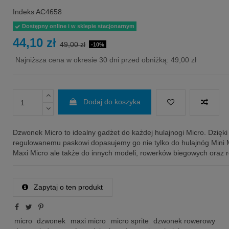
Indeks
AC4658
Dostępny online i w sklepie stacjonarnym
44,10 zł
49,00 zł
-10%
Najniższa cena w okresie 30 dni przed obniżką:
49,00 zł
Dodaj do koszyka
Dzwonek Micro to idealny gadżet do każdej hulajnogi Micro. Dzięki
regulowanemu paskowi dopasujemy go nie tylko do hulajnóg Mini 
Maxi Micro ale także do innych modeli, rowerków biegowych oraz 
Zapytaj o ten produkt
micro
dzwonek
maxi micro
micro sprite
dzwonek rowerowy