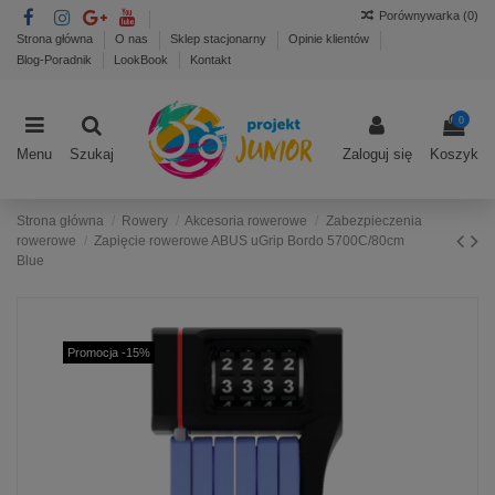
Porównywarka (
0
)
Strona główna
O nas
Sklep stacjonarny
Opinie klientów
Blog-Poradnik
LookBook
Kontakt
0
Menu
Szukaj
Zaloguj się
Koszyk
Strona główna
Rowery
Akcesoria rowerowe
Zabezpieczenia
rowerowe
Zapięcie rowerowe ABUS uGrip Bordo 5700C/80cm
Blue
Promocja -15%