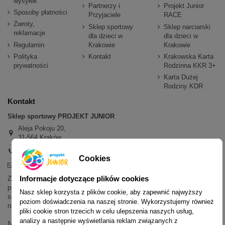
wysyłek
Partnerzy i
Projekt Junior
Sposoby płatności
Przyjaciele
RACE
Zwroty,
Sklep sportowy
Sklep narciarski
reklamacje
dla dzieci w
dla dzieci w
Regulamin
Krakowie
Krakowie
Polityka
Kontakt
Krakowska Karta
prywatności
Rodzinna KKR 3+
Karta Dużej
Rodziny KDR
Kontakt
Sklep sportowy PROJEKT JUNIOR
Aleja Pokoju 20,
31-564 Kraków
+48 600 779 897
Cookies
sklep@projektjunior.pl
Informacje dotyczące plików cookies
Zapraszamy do sklepu stacjonarnego:
poniedziałek - piątek: 11.00-19.00
Nasz sklep korzysta z plików cookie, aby zapewnić najwyższy
sobota: 10.00-14.00
poziom doświadczenia na naszej stronie. Wykorzystujemy również
niedziela (każda): nieczynne
pliki cookie stron trzecich w celu ulepszenia naszych usług,
analizy a następnie wyświetlania reklam związanych z
Nie odpowiadamy na wiadomości SMS. W sprawach dotyczących