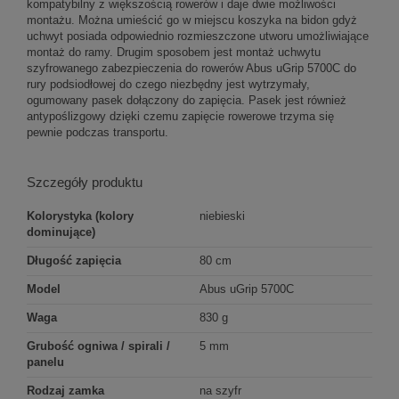
kompatybilny z większością rowerów i daje dwie możliwości
montażu. Można umieścić go w miejscu koszyka na bidon gdyż
uchwyt posiada odpowiednio rozmieszczone utworu umożliwiające
montaż do ramy. Drugim sposobem jest montaż uchwytu
szyfrowanego zabezpieczenia do rowerów Abus uGrip 5700C do
rury podsiodłowej do czego niezbędny jest wytrzymały,
ogumowany pasek dołączony do zapięcia. Pasek jest również
antypoślizgowy dzięki czemu zapięcie rowerowe trzyma się
pewnie podczas transportu.
Szczegóły produktu
Kolorystyka (kolory
niebieski
dominujące)
Długość zapięcia
80 cm
Model
Abus uGrip 5700C
Waga
830 g
Grubość ogniwa / spirali /
5 mm
panelu
Rodzaj zamka
na szyfr