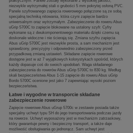
praktycznym. Panele zostały wykonane z wysokiej jakości,
niezwykle wytrzymałej stali o grubości 5 mm pokrytej osłoną PVC.
Panele szyfrowanego zapięcia rowerowego połączone są ze sobą
specjalną techniką nitowania, która czyni zapięcie bardzo
uniwersalnym oraz wytrzymałym. Zabezpieczenie do roweru Abus
uGrip 5700C to zapięcie blokowane na ustalony szyfr. Cyfry
wykonane są z dwukomponentowego materiału dzięki czemu są
doskonale widoczne i nie ścierają się. Zmiana szyfru zapięcia
Abus uGrip 5700C jest niezwykle prosta, a sam mechanizm jest
sprawdzony, precyzyjny i odpowiednio zabezpieczony przed
przypadkową zmianą ustawień. Składane zapięcie rowerowe
dostępne jest w aż 7 wyjątkowych kolorystykach spośród, których
każdy dopasuje coś do swoich upodobań. Waga składanego
zabezpieczenia do rowerów Abus uGrip 5700C to 830 kg. Według
skali bezpieczeństwa Abus 1-15 zapięcie do roweru Abus uGrip
Bordo 5700C ocenione jest jako 7 zapewniając wysoki poziom
bezpieczeństwa.
Łatwe i wygodne w transporcie składane
zabezpieczenie rowerowe
Zapięcie rowerowe Abus uGrup 5700c w zestawie posiada także
specjalny uchwyt typu SH do jego transportowania podczas jazdy
na rowerze. Uchwyt wyposażony jest w mechanizm zatrzaskowy,
który gwarantuje pewny i bezpieczny transport, a także daje
możliwość obsługiwania go jednorącz. Sam uchwyt jest