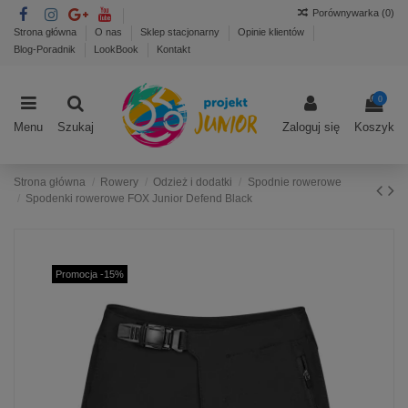
Porównywarka (
0
)
Strona główna
O nas
Sklep stacjonarny
Opinie klientów
Blog-Poradnik
LookBook
Kontakt
0
Menu
Szukaj
Zaloguj się
Koszyk
Strona główna
Rowery
Odzież i dodatki
Spodnie rowerowe
Spodenki rowerowe FOX Junior Defend Black
Promocja -15%