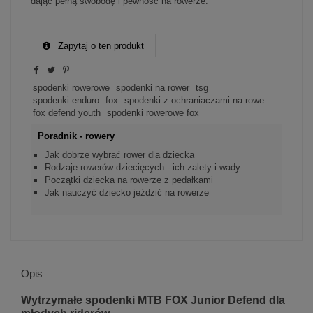
dając pełną swobodę i pewność na rowerze.
Zapytaj o ten produkt
spodenki rowerowe
spodenki na rower
tsg
spodenki enduro
fox
spodenki z ochraniaczami na rowe
fox defend youth
spodenki rowerowe fox
Poradnik - rowery
Jak dobrze wybrać rower dla dziecka
Rodzaje rowerów dziecięcych - ich zalety i wady
Początki dziecka na rowerze z pedałkami
Jak nauczyć dziecko jeździć na rowerze
Opis
Wytrzymałe spodenki MTB FOX Junior Defend dla