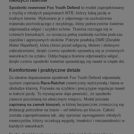
młodych riderów
Spodenki rowerowe Fox Youth Defend
to model zaprojektowany
z myślą o młodych pasjonatach MTB, którzy lubią jazdę w
trudnym terenie. Wykonano je z odpornego na uszkodzenia
materiału pochodzącego z recyklingu, który jednocześnie świetnie
odprowadza wilgoć i szybko schnie. Tkanina rozciąga się w
czterech kierunkach, co oznacza pełną swobodę ruchów podczas
zjazdów i agresywnych skoków. Pokryte powłoką DWR (
Durable
Water Repellent
), która chroni przed wilgocią, błotem i drobnymi
zabrudzeniami, dzięki czemu spodenki sprawdzą się w zmiennych
warunkach na szlaku. Oddychająca tkanina odprowadza wilgoć,
dzięki czemu spodenki świetnie sprawdzają się nawet w ciepłe dni.
Komfortowe i praktyczne detale
Za idealne dopasowanie spodenek Fox Youth Defend odpowiada
system zapinania
Race-Ratchet
zwieńczony wytrzymałą i łatwa w
obsłudze klamrą. Pozwala na szybkie i precyzyjne regulacje nawet
w trakcie jazdy. To rozwiązanie daje pewność, że spodenki
zawsze pozostaną na właściwym miejscu. Model posiada
zapinaną na zamek kieszeń,
w której bezpiecznie zmieszczą się
drobiazgi potrzebne na trasie – od telefonu po klucze. Całość
została zaprojektowana tak, aby sprostać wymaganiom młodych
rowerzystów, którzy oczekują wygody, trwałości i niezawodności w
każdych warunkach.