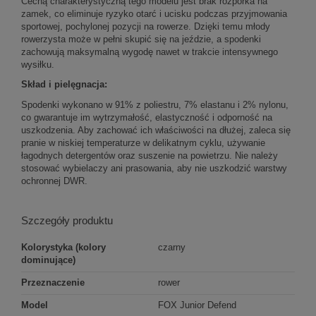
Cechą charakterystyczną tego modelu jest brak rozporka na
zamek, co eliminuje ryzyko otarć i ucisku podczas przyjmowania
sportowej, pochylonej pozycji na rowerze. Dzięki temu młody
rowerzysta może w pełni skupić się na jeździe, a spodenki
zachowują maksymalną wygodę nawet w trakcie intensywnego
wysiłku.
Skład i pielęgnacja:
Spodenki wykonano w 91% z poliestru, 7% elastanu i 2% nylonu,
co gwarantuje im wytrzymałość, elastyczność i odporność na
uszkodzenia. Aby zachować ich właściwości na dłużej, zaleca się
pranie w niskiej temperaturze w delikatnym cyklu, używanie
łagodnych detergentów oraz suszenie na powietrzu. Nie należy
stosować wybielaczy ani prasowania, aby nie uszkodzić warstwy
ochronnej DWR.
Szczegóły produktu
Kolorystyka (kolory
czarny
dominujące)
Przeznaczenie
rower
Model
FOX Junior Defend