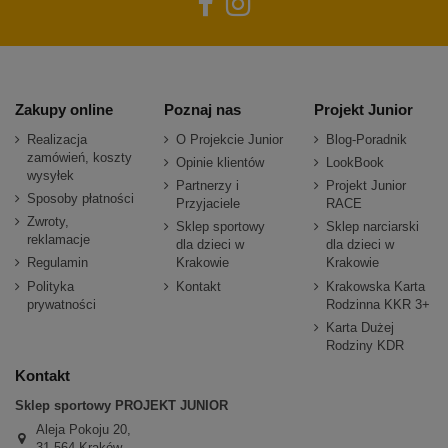
Zakupy online
Poznaj nas
Projekt Junior
Realizacja
O Projekcie Junior
Blog-Poradnik
zamówień, koszty
Opinie klientów
LookBook
wysyłek
Partnerzy i
Projekt Junior
Sposoby płatności
Przyjaciele
RACE
Zwroty,
Sklep sportowy
Sklep narciarski
reklamacje
dla dzieci w
dla dzieci w
Regulamin
Krakowie
Krakowie
Polityka
Kontakt
Krakowska Karta
prywatności
Rodzinna KKR 3+
Karta Dużej
Rodziny KDR
Kontakt
Sklep sportowy PROJEKT JUNIOR
Aleja Pokoju 20,
31-564 Kraków