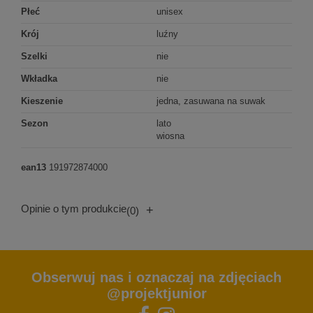
Płeć
unisex
Krój
luźny
Szelki
nie
Wkładka
nie
Kieszenie
jedna, zasuwana na suwak
Sezon
lato
wiosna
ean13
191972874000
Opinie o tym produkcie
+
(0)
Obserwuj nas i oznaczaj na zdjęciach
@projektjunior