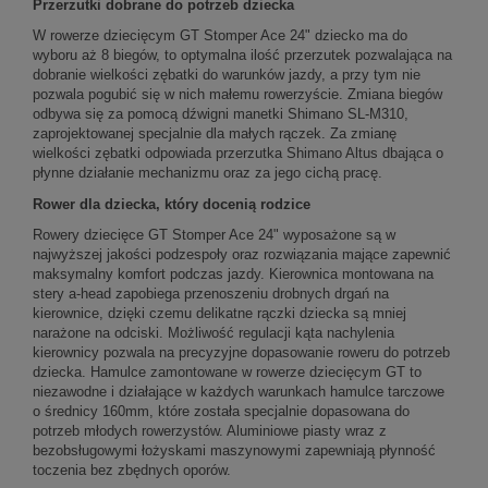
Przerzutki dobrane do potrzeb dziecka
W rowerze dziecięcym GT Stomper Ace 24" dziecko ma do
wyboru aż 8 biegów, to optymalna ilość przerzutek pozwalająca na
dobranie wielkości zębatki do warunków jazdy, a przy tym nie
pozwala pogubić się w nich małemu rowerzyście. Zmiana biegów
odbywa się za pomocą dźwigni manetki Shimano SL-M310,
zaprojektowanej specjalnie dla małych rączek. Za zmianę
wielkości zębatki odpowiada przerzutka Shimano Altus dbająca o
płynne działanie mechanizmu oraz za jego cichą pracę.
Rower dla dziecka, który docenią rodzice
Rowery dziecięce GT Stomper Ace 24" wyposażone są w
najwyższej jakości podzespoły oraz rozwiązania mające zapewnić
maksymalny komfort podczas jazdy. Kierownica montowana na
stery a-head zapobiega przenoszeniu drobnych drgań na
kierownice, dzięki czemu delikatne rączki dziecka są mniej
narażone na odciski. Możliwość regulacji kąta nachylenia
kierownicy pozwala na precyzyjne dopasowanie roweru do potrzeb
dziecka. Hamulce zamontowane w rowerze dziecięcym GT to
niezawodne i działające w każdych warunkach hamulce tarczowe
o średnicy 160mm, które została specjalnie dopasowana do
potrzeb młodych rowerzystów. Aluminiowe piasty wraz z
bezobsługowymi łożyskami maszynowymi zapewniają płynność
toczenia bez zbędnych oporów.