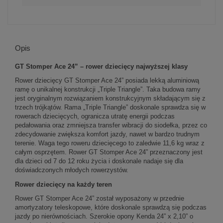
Opis
GT Stomper Ace 24” – rower dziecięcy najwyższej klasy
Rower dziecięcy GT Stomper Ace 24” posiada lekką aluminiową
ramę o unikalnej konstrukcji „Triple Triangle”. Taka budowa ramy
jest oryginalnym rozwiązaniem konstrukcyjnym składającym się z
trzech trójkątów. Rama „Triple Triangle” doskonale sprawdza się w
rowerach dziecięcych, ogranicza utratę energii podczas
pedałowania oraz zmniejsza transfer wibracji do siodełka, przez co
zdecydowanie zwiększa komfort jazdy, nawet w bardzo trudnym
terenie. Waga tego roweru dziecięcego to zaledwie 11,6 kg wraz z
całym osprzętem. Rower GT Stomper Ace 24” przeznaczony jest
dla dzieci od 7 do 12 roku życia i doskonale nadaje się dla
doświadczonych młodych rowerzystów.
Rower dziecięcy na każdy teren
Rower GT Stomper Ace 24” został wyposażony w przednie
amortyzatory teleskopowe, które doskonale sprawdzą się podczas
jazdy po nierównościach. Szerokie opony Kenda 24” x 2,10” o