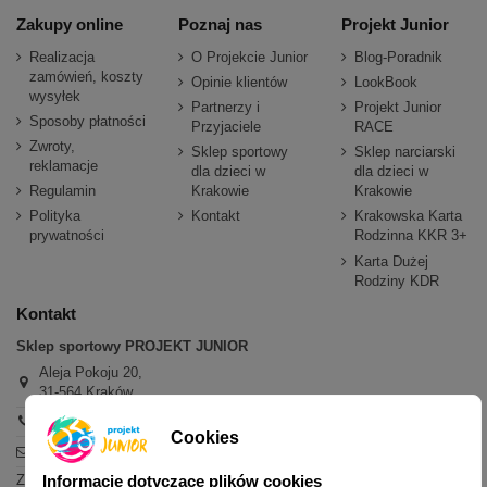
Zakupy online
Poznaj nas
Projekt Junior
Realizacja
O Projekcie Junior
Blog-Poradnik
zamówień, koszty
Opinie klientów
LookBook
wysyłek
Partnerzy i
Projekt Junior
Sposoby płatności
Przyjaciele
RACE
Zwroty,
Sklep sportowy
Sklep narciarski
reklamacje
dla dzieci w
dla dzieci w
Regulamin
Krakowie
Krakowie
Polityka
Kontakt
Krakowska Karta
prywatności
Rodzinna KKR 3+
Karta Dużej
Rodziny KDR
Kontakt
Sklep sportowy PROJEKT JUNIOR
Aleja Pokoju 20,
31-564 Kraków
+48 600 779 897
Cookies
sklep@projektjunior.pl
Informacje dotyczące plików cookies
Zapraszamy do sklepu stacjonarnego: