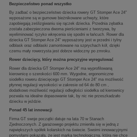
Bezpieczeństwo ponad wszystko
By zadbać o bezpieczeństwo dziecka rowery GT Stomper Ace 24"
wyposażone są w gumowe bieżnikowane uchwyty, które
zapobiegają ześlizgiwaniu się rączek dziecka. Przednia zębatka
została zabezpieczona dwoma pierścieniami z tworzywa, by
wyeliminować ryzyko wkręcenia się spodni w łańcuch. Rower dla
dziecka GT Stomper Ace 24" wyposażony jest w przedni i tylny
odblask oraz odblaski zamontowane na szprychach kół, dzięki
czemu mały rowerzysta jest dobrze widoczny po zmroku.
Rower dziecięcy, który można precyzyjne wyregulować
Rower dla dziecka GT Stomper Ace 24" ma wyprofilowaną
kierownicę o szerokości 600 mm. Wygodne, ergonomiczne
siodełko roweru dziecięcego GT Stomper Ace 24" ma możliwość
płynnej regulacji wysokości w zakresie od 64 do 80 cm ,
dodatkowo możliwość regulacji odległości siodełka od kierownicy
pozwala na idealne dopasowanie tak, by nic nie przeszkadzało
dziecku w jeździe.
Ponad 45 lat innowacji
Firma GT swoje początki datuje na lata 70 w Stanach
Zjednoczonych. Z garażowego projektu zmieniła się w jedną z
największych spółek kolarskich na świecie. Swoimi innowacyjnymi
pomysłami pokazała, że jest marką technologiczną, która nie chce