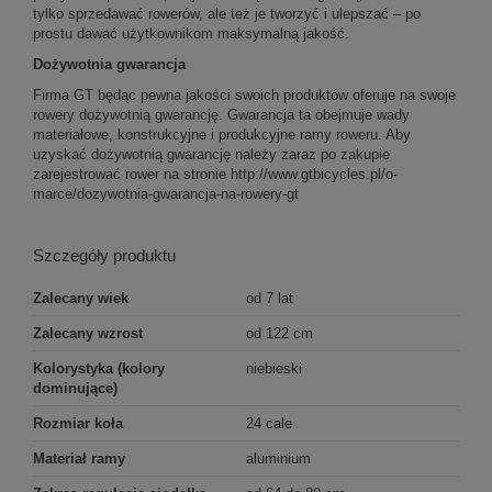
tylko sprzedawać rowerów, ale też je tworzyć i ulepszać – po
prostu dawać użytkownikom maksymalną jakość.
Dożywotnia gwarancja
Firma GT będąc pewna jakości swoich produktów oferuje na swoje
rowery dożywotnią gwarancję. Gwarancja ta obejmuje wady
materiałowe, konstrukcyjne i produkcyjne ramy roweru. Aby
uzyskać dożywotnią gwarancję należy zaraz po zakupie
zarejestrować rower na stronie http://www.gtbicycles.pl/o-
marce/dozywotnia-gwarancja-na-rowery-gt
Szczegóły produktu
Zalecany wiek
od 7 lat
Zalecany wzrost
od 122 cm
Kolorystyka (kolory
niebieski
dominujące)
Rozmiar koła
24 cale
Materiał ramy
aluminium