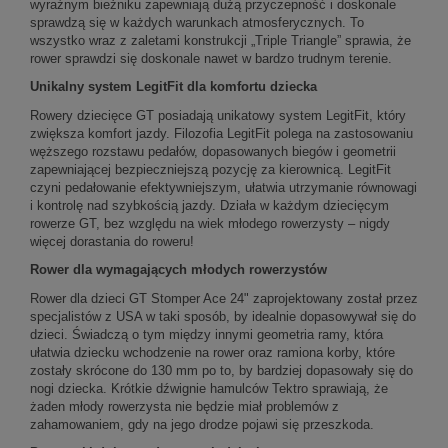
wyraźnym bieżniku zapewniają dużą przyczepność i doskonale
sprawdzą się w każdych warunkach atmosferycznych. To
wszystko wraz z zaletami konstrukcji „Triple Triangle” sprawia, że
rower sprawdzi się doskonale nawet w bardzo trudnym terenie.
Unikalny system LegitFit dla komfortu dziecka
Rowery dziecięce GT posiadają unikatowy system LegitFit, który
zwiększa komfort jazdy. Filozofia LegitFit polega na zastosowaniu
węższego rozstawu pedałów, dopasowanych biegów i geometrii
zapewniającej bezpieczniejszą pozycję za kierownicą. LegitFit
czyni pedałowanie efektywniejszym, ułatwia utrzymanie równowagi
i kontrolę nad szybkością jazdy. Działa w każdym dziecięcym
rowerze GT, bez względu na wiek młodego rowerzysty – nigdy
więcej dorastania do roweru!
Rower dla wymagających młodych rowerzystów
Rower dla dzieci GT Stomper Ace 24" zaprojektowany został przez
specjalistów z USA w taki sposób, by idealnie dopasowywał się do
dzieci. Świadczą o tym między innymi geometria ramy, która
ułatwia dziecku wchodzenie na rower oraz ramiona korby, które
zostały skrócone do 130 mm po to, by bardziej dopasowały się do
nogi dziecka. Krótkie dźwignie hamulców Tektro sprawiają, że
żaden młody rowerzysta nie będzie miał problemów z
zahamowaniem, gdy na jego drodze pojawi się przeszkoda.