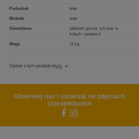
Podnóżek
brak
Błotniki
brak
Oświetlenie
odblaski (przód, tyl) oraz w
kołach i pedałach
Waga
11 kg
Opinie o tym produkcie
+
(0)
Obserwuj nas i oznaczaj na zdjęciach
@projektjunior