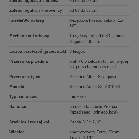
Zakres regulacja siodełka
od 64 do 80 cm
Zakres regulacji kierownicy
od 84 do 85 cm
Kaseta/Wolnobieg
8-rzędowa kaseta, zębatki 11-
32T
Mechanizm korbowy
1-rzędowy, zębatka 30T, ramię
długości 130 mm
Liczba przełożeń (przerzutek)
8 biegów
Przerzutka przednia
brak - 8 przełożeń to i tak więcej
niż potrzeba na początek!
Przerzutka tylna
Shimano Altus, 8-biegowa
Manetki
Shimano Acera SL-M310-8R
Typ hamulców
tarczowe
Hamulce
hamulce tarczowe Promax
(przedniego i tylniego koła)
Średnice i rodzaj kół
Kenda 24” x 2,10”
Widelec
amortyzowany Terra, 50mm
Travel, 1-1/8"