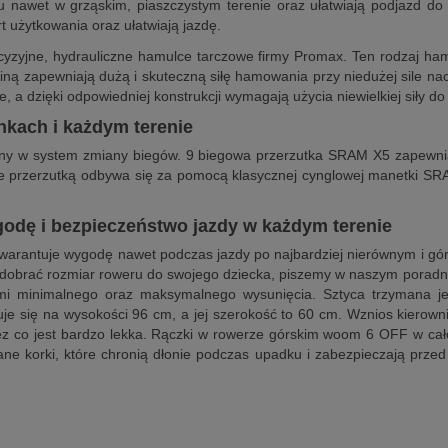
eru nawet w grząskim, piaszczystym terenie oraz ułatwiają podjazd
 użytkowania oraz ułatwiają jazdę.
zyjne, hydrauliczne hamulce tarczowe firmy Promax. Ten rodzaj ha
ą zapewniają dużą i skuteczną siłę hamowania przy niedużej sile nac
e, a dzięki odpowiedniej konstrukcji wymagają użycia niewielkiej siły d
nkach i każdym terenie
ony w system zmiany biegów. 9 biegowa przerzutka SRAM X5 zapewnia 
nie przerzutką odbywa się za pomocą klasycznej cynglowej manetki S
godę i bezpieczeństwo jazdy w każdym terenie
arantuje wygodę nawet podczas jazdy po najbardziej nierównym i gór
 dobrać rozmiar roweru do swojego dziecka, piszemy w naszym poradn
mi minimalnego oraz maksymalnego wysunięcia. Sztyca trzymana jes
 się na wysokości 96 cm, a jej szerokość to 60 cm. Wznios kierowni
zez co jest bardzo lekka. Rączki w rowerze górskim woom 6 OFF w ca
 korki, które chronią dłonie podczas upadku i zabezpieczają przed 