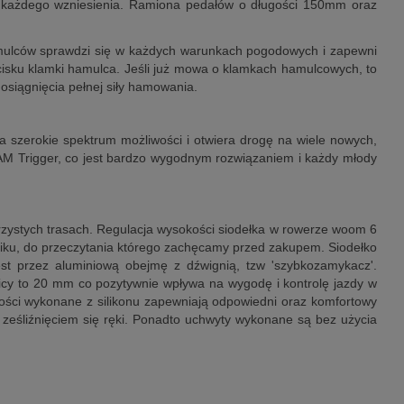
 do każdego wzniesienia. Ramiona pedałów o długości 150mm oraz
mulców sprawdzi się w każdych warunkach pogodowych i zapewni
isku klamki hamulca. Jeśli już mowa o klamkach hamulcowych, to
o osiągnięcia pełnej siły hamowania.
szerokie spektrum możliwości i otwiera drogę na wiele nowych,
RAM Trigger, co jest bardzo wygodnym rozwiązaniem i każdy młody
zystych trasach. Regulacja wysokości siodełka w rowerze woom 6
iku, do przeczytania którego zachęcamy przed zakupem. Siodełko
t przez aluminiową obejmę z dźwignią, tzw 'szybkozamykacz'.
cy to 20 mm co pozytywnie wpływa na wygodę i kontrolę jazdy w
łości wykonane z silikonu zapewniają odpowiedni oraz komfortowy
ześliźnięciem się ręki. Ponadto uchwyty wykonane są bez użycia