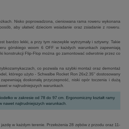
ieżkach. Nisko poprowadzona, cieniowana rama roweru wykonana
osób, aby ułatwić dzieciom wsiadanie oraz zsiadanie z roweru.
 bardzo lekki, a przy tym niezwykle wytrzymały i sztywny. Takie
roweru górskiego woom 6 OFF w każdych warunkach zapewniają
zięki konstrukcji Flip-Flop można go zamontować odwrotnie przez co
szybkozamykaczach, co pozwala na szybki montaż oraz demontaż
odel, którego użyto - Schwalbe Rocket Ron 26x2.35'' dostosowany
apewniają doskonałą przyczepność, niski opór toczenia i dużą
awet w najtrudniejszych warunkach.
siodełko w zakresie od 78 do 97 cm. Ergonomiczny kształt ramy
w nawet najtrudniejszych warunkach.
ą jazdę w każdym terenie. Przełożenia 28 zębów z przodu oraz 11-