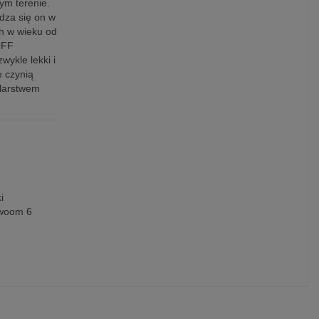
zym terenie.
dza się on w
ch w wieku od
OFF
ykle lekki i
e czynią
olarstwem
i
woom 6