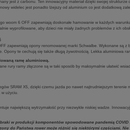
ny jest z carbonu. Ten innowacyjny materiał dzięki swojej strukturze
nowy widelec jest ponadto lżejszy od aluminium co jest dodatkową zale
kiego woom 6 OFF zapewniają doskonałe hamowanie w każdych warunk
ie wyprofilowane, aby dzieci nie miały żadnych problemów z ich obs
ć
OFF zapewniają opony renomowanej marki Schwalbe. Wykonane są z ba
ie. Opony te cechują się także długą żywotnością. Lekka aluminiowa r
ilowaną ramę aluminiową.
 rury ramy złączone są w taki sposób by maksymalnie ułatwić wsiadan
iegów SRAM X5, dzięki czemu jazda po nawet najtrudniejszym terenie 
 w użyciu.
je największą wytrzymałość przy niezwykle niskiej wadze. Innowacyj
z braki w produkcji komponentów spowodowane pandemią COVID 
ny do Państwa rower może różnić się niektórymi częściami. Nie 