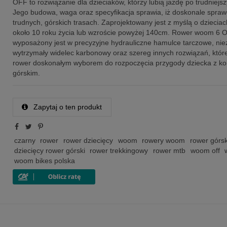
OFF to rozwiązanie dla dzieciaków, którzy lubią jazdę po trudniejs
Jego budowa, waga oraz specyfikacja sprawia, iż doskonale spraw
trudnych, górskich trasach. Zaprojektowany jest z myślą o dziecia
około 10 roku życia lub wzroście powyżej 140cm. Rower woom 6 
wyposażony jest w precyzyjne hydrauliczne hamulce tarczowe, niezw
wytrzymały widelec karbonowy oraz szereg innych rozwiązań, któr
rower doskonałym wyborem do rozpoczęcia przygody dziecka z k
górskim.
Zapytaj o ten produkt
czarny
rower
rower dziecięcy
woom
rowery woom
rower górsk
dziecięcy rower górski
rower trekkingowy
rower mtb
woom off
woom bikes polska