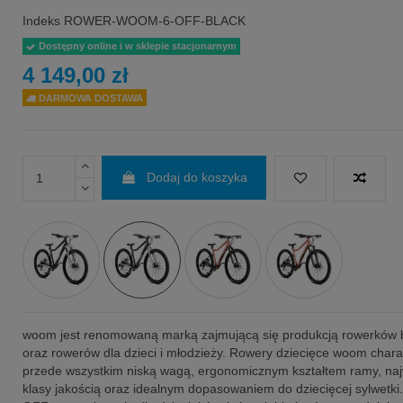
Indeks
ROWER-WOOM-6-OFF-BLACK
Dostępny online i w sklepie stacjonarnym
4 149,00 zł
DARMOWA DOSTAWA
Dodaj do koszyka
woom jest renomowaną marką zajmującą się produkcją rowerków
oraz rowerów dla dzieci i młodzieży. Rowery dziecięce woom chara
przede wszystkim niską wagą, ergonomicznym kształtem ramy, na
klasy jakością oraz idealnym dopasowaniem do dziecięcej sylwetk