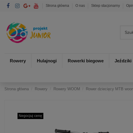
Strona główna
O nas
Sklep stacjonarny
Opi
Rowery
Hulajnogi
Rowerki biegowe
Jeździki
Strona główna
Rowery
Rowery WOOM
Rower dziecięcy MTB woom
Negocjuj cenę