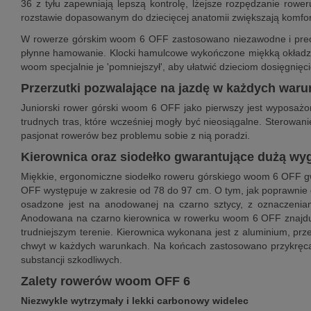
36 z tyłu zapewniają lepszą kontrolę, lżejsze rozpędzanie row
rozstawie dopasowanym do dziecięcej anatomii zwiększają komfort
W rowerze górskim woom 6 OFF zastosowano niezawodne i precy
płynne hamowanie. Klocki hamulcowe wykończone miękką okładzin
woom specjalnie je 'pomniejszył', aby ułatwić dzieciom dosięgnięci
Przerzutki pozwalające na jazdę w każdych waru
Juniorski rower górski woom 6 OFF jako pierwszy jest wyposaż
trudnych tras, które wcześniej mogły być nieosiągalne. Sterowa
pasjonat rowerów bez problemu sobie z nią poradzi.
Kierownica oraz siodełko gwarantujące dużą wy
Miękkie, ergonomiczne siodełko roweru górskiego woom 6 OFF gw
OFF występuje w zakresie od 78 do 97 cm. O tym, jak poprawnie
osadzone jest na anodowanej na czarno sztycy, z oznaczenia
Anodowana na czarno kierownica w rowerku woom 6 OFF znajduje
trudniejszym terenie. Kierownica wykonana jest z aluminium, pr
chwyt w każdych warunkach. Na końcach zastosowano przykręcane
substancji szkodliwych.
Zalety rowerów woom OFF 6
Niezwykle wytrzymały i lekki carbonowy widelec