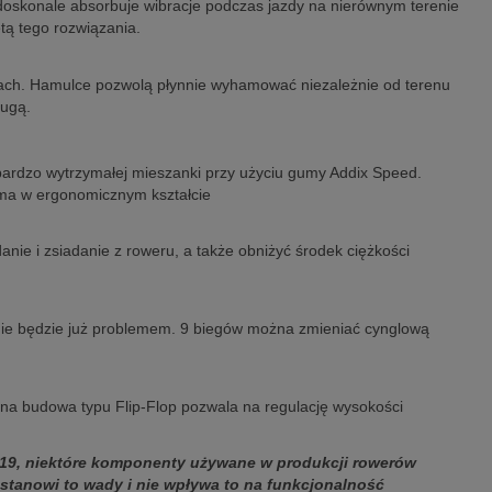
 doskonale absorbuje wibracje podczas jazdy na nierównym terenie
tą tego rozwiązania.
ach. Hamulce pozwolą płynnie wyhamować niezależnie od terenu
ługą.
rdzo wytrzymałej mieszanki przy użyciu gumy Addix Speed.
ama w ergonomicznym kształcie
ie i zsiadanie z roweru, a także obniżyć środek ciężkości
nie będzie już problemem. 9 biegów można zmieniać cynglową
na budowa typu Flip-Flop pozwala na regulację wysokości
19, niektóre komponenty używane w produkcji rowerów
stanowi to wady i nie wpływa to na funkcjonalność