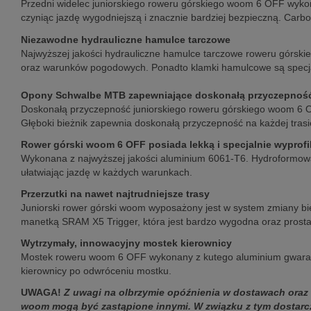
Przedni widelec juniorskiego roweru górskiego woom 6 OFF wykona
czyniąc jazdę wygodniejszą i znacznie bardziej bezpieczną. Carbo
Niezawodne hydrauliczne hamulce tarczowe
Najwyższej jakości hydrauliczne hamulce tarczowe roweru górs
oraz warunków pogodowych. Ponadto klamki hamulcowe są specjaln
Opony Schwalbe MTB zapewniające doskonałą przyczepnoś
Doskonałą przyczepność juniorskiego roweru górskiego woom 6 
Głęboki bieżnik zapewnia doskonałą przyczepność na każdej tras
Rower górski woom 6 OFF posiada lekką i specjalnie wyprof
Wykonana z najwyższej jakości aluminium 6061-T6. Hydroformowane
ułatwiając jazdę w każdych warunkach.
Przerzutki na nawet najtrudniejsze trasy
Juniorski rower górski woom wyposażony jest w system zmiany b
manetką SRAM X5 Trigger, która jest bardzo wygodna oraz prosta
Wytrzymały, innowacyjny mostek kierownicy
Mostek roweru woom 6 OFF wykonany z kutego aluminium gwarantu
kierownicy po odwróceniu mostku.
UWAGA!
Z uwagi na olbrzymie opóźnienia w dostawach ora
woom mogą być zastąpione innymi. W związku z tym dostarczo