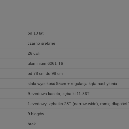
od 10 lat
czarno srebrne
26 cali
aluminium 6061-T6
od 78 cm do 98 cm
stała wysokość 95cm + regulacja kąta nachylenia
9-rzędowa kaseta, zębatki 11-36T
1-rzędowy, zębatka 28T (narrow-wide), ramię długośc
9 biegów
brak