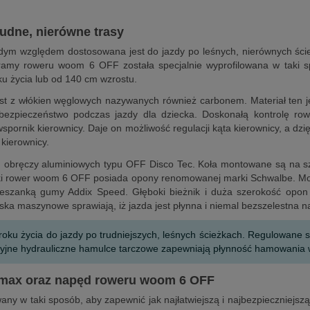
rudne, nierówne trasy
żdym względem dostosowana jest do jazdy po leśnych, nierównych śc
 ramy roweru woom 6 OFF została specjalnie wyprofilowana w taki sp
ku życia lub od 140 cm wzrostu.
z włókien węglowych nazywanych również carbonem. Materiał ten jest
z bezpieczeństwo podczas jazdy dla dziecka. Doskonałą kontrolę 
wspornik kierownicy. Daje on możliwość regulacji kąta kierownicy, a d
kierownicy.
h obręczy aluminiowych typu OFF Disco Tec. Koła montowane są na 
órski rower woom 6 OFF posiada opony renomowanej marki Schwalbe. M
szanką gumy Addix Speed. Głęboki bieżnik i duża szerokość opon z
ka maszynowe sprawiają, iż jazda jest płynna i niemal bezszelestna n
oku życia do jazdy po trudniejszych, leśnych ścieżkach. Regulowane 
zyjne hydrauliczne hamulce tarczowe zapewniają płynność hamowania 
omax oraz napęd roweru woom 6 OFF
y w taki sposób, aby zapewnić jak najłatwiejszą i najbezpieczniejsz