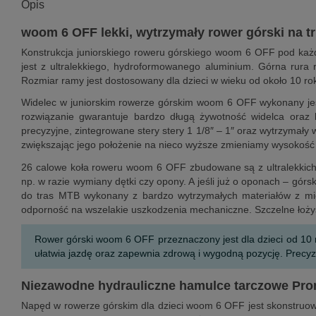
Opis
woom 6 OFF lekki, wytrzymały rower górski na t
Konstrukcja juniorskiego roweru górskiego woom 6 OFF pod ka
jest z ultralekkiego, hydroformowanego aluminium. Górna rura
Rozmiar ramy jest dostosowany dla dzieci w wieku od około 10 ro
Widelec w juniorskim rowerze górskim woom 6 OFF wykonany jest 
rozwiązanie gwarantuje bardzo długą żywotność widelca ora
precyzyjne, zintegrowane stery stery 1 1/8″ – 1″ oraz wytrzymały 
zwiększając jego położenie na nieco wyższe zmieniamy wysokość 
26 calowe koła roweru woom 6 OFF zbudowane są z ultralekkic
np. w razie wymiany dętki czy opony. A jeśli już o oponach – g
do tras MTB wykonany z bardzo wytrzymałych materiałów z mie
odporność na wszelakie uszkodzenia mechaniczne. Szczelne łożys
Rower górski woom 6 OFF przeznaczony jest dla dzieci od 10 r
ułatwia jazdę oraz zapewnia zdrową i wygodną pozycję. Precy
Niezawodne hydrauliczne hamulce tarczowe Pr
Napęd w rowerze górskim dla dzieci woom 6 OFF jest skonstruowan