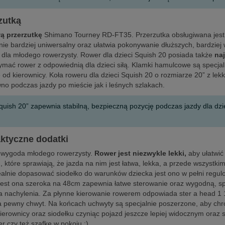
zutką
ą przerzutkę
Shimano Tourney RD-FT35. Przerzutka obsługiwana jest k
nie bardziej uniwersalny oraz ułatwia pokonywanie dłuższych, bardzie
 dla młodego rowerzysty. Rower dla dzieci Squish 20 posiada także
na
mać rower z odpowiednią dla dzieci siłą. Klamki hamulcowe są specja
d kierownicy. Koła roweru dla dzieci Squish 20 o rozmiarze 20” z lekk
o podczas jazdy po mieście jak i leśnych szlakach.
sh 20” zapewnia stabilną, bezpieczną pozycję podczas jazdy dla dziec
aktyczne dodatki
 i wygoda młodego rowerzysty.
Rower jest niezwykle lekki,
aby ułatwić
, które sprawiają, że jazda na nim jest łatwa, lekka, a przede wszys
ealnie dopasować siodełko do warunków dziecka jest ono w pełni regul
” jest ona szeroka na 48cm zapewnia łatwe sterowanie oraz wygodną, s
ta nachylenia. Za płynne kierowanie rowerem odpowiada ster a head 1 
pewny chwyt. Na końcach uchwyty są specjalnie poszerzone, aby chroni
ierownicy oraz siodełku czyniąc pojazd jeszcze lepiej widocznym oraz
r czy też szafkę w pokoju :)