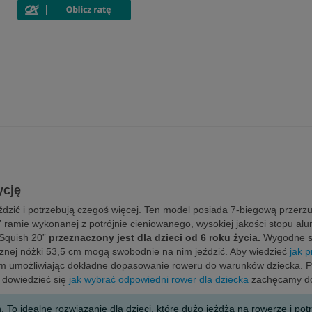
ycję
jeździć i potrzebują czegoś więcej. Ten model posiada 7-biegową przerzut
” ramie wykonanej z potrójnie cieniowanego, wysokiej jakości stopu alu
 Squish 20”
przeznaczony jest dla dzieci od 6 roku życia.
Wygodne si
trznej nóżki 53,5 cm mogą swobodnie na nim jeździć. Aby wiedzieć
jak 
m umożliwiając dokładne dopasowanie roweru do warunków dziecka. Pro
y dowiedzieć się
jak wybrać odpowiedni rower dla dziecka
zachęcamy do 
. To idealne rozwiązanie dla dzieci, które dużo jeżdżą na rowerze i po