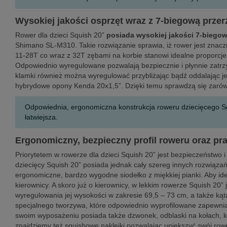
Wysokiej jakości osprzęt wraz z 7-biegową przer
Rower dla dzieci Squish 20”
posiada wysokiej jakości 7-biegow
Shimano SL-M310. Takie rozwiązanie sprawia, iż rower jest znacz
11-28T co wraz z 32T zębami na korbie stanowi idealne proporcje
Odpowiednio wyregulowane pozwalają bezpiecznie i płynnie zatrzy
klamki również można wyregulować przybliżając bądź oddalając je o
hybrydowe opony Kenda 20x1,5”. Dzięki temu sprawdzą się zarówn
Odpowiednia, ergonomiczna konstrukcja roweru dziecięcego Squi
łatwiejsza.
Ergonomiczny, bezpieczny profil roweru oraz pr
Priorytetem w rowerze dla dzieci Squish 20” jest bezpieczeństwo
dziecięcy Squish 20” posiada jednak cały szereg innych rozwiązań
ergonomiczne, bardzo wygodne siodełko z miękkiej pianki. Aby id
kierownicy. A skoro już o kierownicy, w lekkim rowerze Squish 20
wyregulowania jej wysokości w zakresie 69,5 – 73 cm, a także ką
specjalnego tworzywa, które odpowiednio wyprofilowane zapewnia 
swoim wyposażeniu posiada także dzwonek, odblaski na kołach, k
znajdziemy też squishowe naklejki pozwalając upiększyć swój rowe