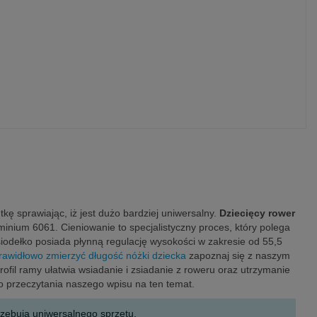
kę sprawiając, iż jest dużo bardziej uniwersalny.
Dziecięcy rower
minium 6061. Cieniowanie to specjalistyczny proces, który polega
odełko posiada płynną regulację wysokości w zakresie od 55,5
prawidłowo zmierzyć długość nóżki dziecka
zapoznaj się z naszym
fil ramy ułatwia wsiadanie i zsiadanie z roweru oraz utrzymanie
przeczytania naszego wpisu na ten temat.
trzebują uniwersalnego sprzętu.