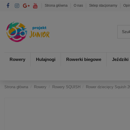
Strona główna
O nas
Sklep stacjonarny
Opi
Rowery
Hulajnogi
Rowerki biegowe
Jeździki
Strona główna
Rowery
Rowery SQUISH
Rower dziecięcy Squish 2