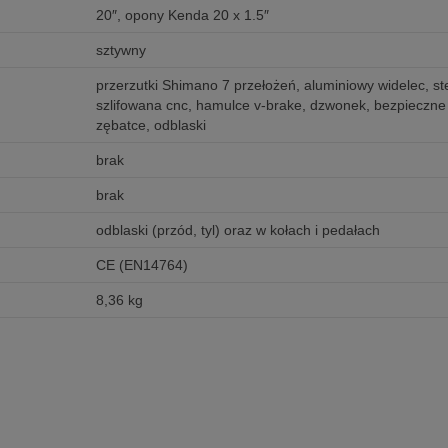
20″, opony Kenda 20 x 1.5″
sztywny
przerzutki Shimano 7 przełożeń, aluminiowy widelec, st
szlifowana cnc, hamulce v-brake, dzwonek, bezpieczne 
zębatce, odblaski
brak
brak
odblaski (przód, tyl) oraz w kołach i pedałach
CE (EN14764)
8,36 kg