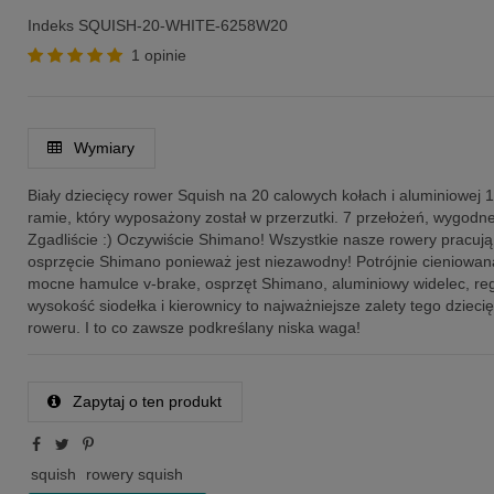
Indeks
SQUISH-20-WHITE-6258W20
1 opinie
Wymiary
Biały dziecięcy rower Squish na 20 calowych kołach i aluminiowej 
ramie, który wyposażony został w przerzutki. 7 przełożeń, wygodn
Zgadliście :) Oczywiście Shimano! Wszystkie nasze rowery pracują
osprzęcie Shimano ponieważ jest niezawodny! Potrójnie cieniowan
mocne hamulce v-brake, osprzęt Shimano, aluminiowy widelec, r
wysokość siodełka i kierownicy to najważniejsze zalety tego dzieci
roweru. I to co zawsze podkreślany niska waga!
Zapytaj o ten produkt
squish
rowery squish