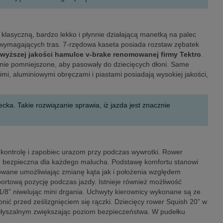
lasyczną, bardzo lekko i płynnie działającą manetką na palec
j wymagających tras. 7-rzędowa kaseta posiada rozstaw zębatek
jwyższej jakości hamulce v-brake renomowanej firmy Tektro
.
lnie pomniejszone, aby pasowały do dziecięcych dłoni. Same
imi, aluminiowymi obręczami i piastami posiadają wysokiej jakości,
ka. Takie rozwiązanie sprawia, iż jazda jest znacznie
 kontrolę i zapobiec urazom przy podczas wywrotki. Rower
tkim bezpieczna dla każdego malucha. Podstawę komfortu stanowi
owane umożliwiając zmianę kąta jak i położenia względem
portową pozycję podczas jazdy. Istnieje również możliwość
1/8” niwelując mini drgania. Uchwyty kierownicy wykonane są ze
ć przed ześlizgnięciem się rączki. Dziecięcy rower Squish 20” w
 słyszalnym zwiększając poziom bezpieczeństwa. W pudełku