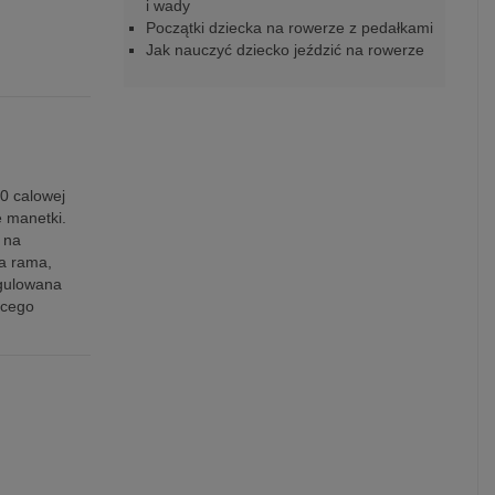
i wady
Początki dziecka na rowerze z pedałkami
Jak nauczyć dziecko jeździć na rowerze
10 calowej
e manetki.
 na
a rama,
egulowana
ęcego