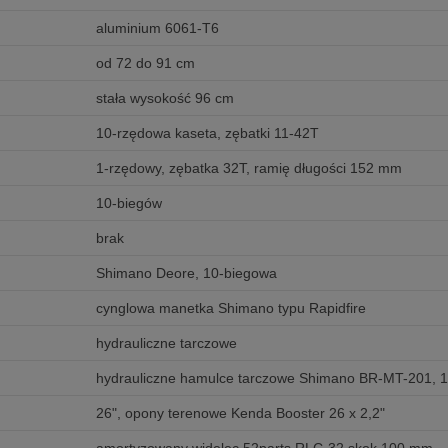
aluminium 6061-T6
od 72 do 91 cm
stała wysokość 96 cm
10-rzędowa kaseta, zębatki 11-42T
1-rzędowy, zębatka 32T, ramię długości 152 mm
10-biegów
brak
Shimano Deore, 10-biegowa
cynglowa manetka Shimano typu Rapidfire
hydrauliczne tarczowe
hydrauliczne hamulce tarczowe Shimano BR-MT-201,
26", opony terenowe Kenda Booster 26 x 2,2"
amortyzowany widelec 52parts RLC-32 skok 100 mm