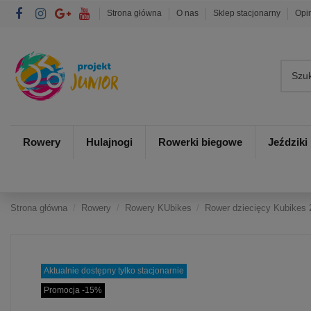
Strona główna
O nas
Sklep stacjonarny
Opi
Rowery
Hulajnogi
Rowerki biegowe
Jeździki
Strona główna
Rowery
Rowery KUbikes
Rower dziecięcy Kubikes 
Aktualnie dostępny tylko stacjonarnie
Promocja -15%