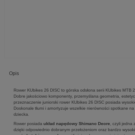
Opis
Rower KUbikes 26 DISC to górska odsłona serii KUbikes MTB 
Dobre jakościowo komponenty, przemyślana geometria, estetyc
przeznaczenie juniorski rower KUbikes 26 DISC posiada wysoki
Doskonale tłumi i amortyzuje wszelkie nierówności spotkane na
dziecka.
Rower posiada
układ napędowy Shimano Deore
, czyli jedn
dzięki odpowiednio dobranym przełożeniom oraz bardzo wysokie