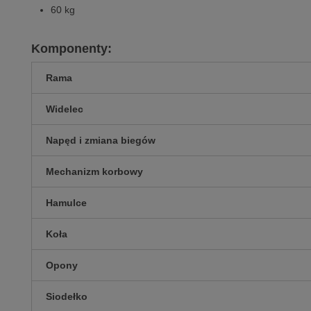
60 kg
Komponenty:
Rama
Widelec
Napęd i zmiana biegów
Mechanizm korbowy
Hamulce
Koła
Opony
Siodełko