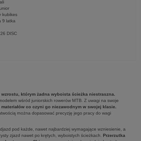
ali
unior
y kubikes
 9 latka
 26 DISC
m wzrostu, którym żadna wyboista ścieżka niestraszna.
 modelem wśród juniorskich rowerów MTB. Z uwagi na swoje
 materiałów co czyni go niezawodnym w swojej klasie.
 łatwością można dopasować precyzję jego pracy do wagi
odjazd pod każde, nawet najbardziej wymagające wzniesienie, a
sty zjazd nawet po krętych, wyboistych ścieżkach.
Przerzutka