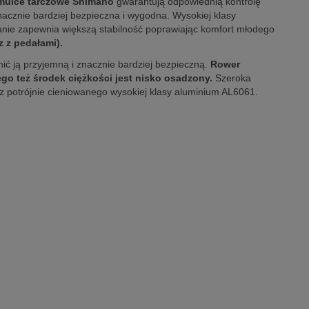
amulce tarczowe Shimano
gwarantują odpowiednią kontrolę
acznie bardziej bezpieczna i wygodna. Wysokiej klasy
anie zapewnia większą stabilność poprawiając komfort młodego
z z pedałami).
ić ją przyjemną i znacznie bardziej bezpieczną.
Rower
go też środek ciężkości jest nisko osadzony.
Szeroka
 z potrójnie cieniowanego wysokiej klasy aluminium AL6061.