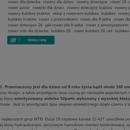
rower dla dziecka
rowery dla dzieci
rowery dziecięce
rower 26 c
rower junior
rowerki dla dzieci
rowery dziecięce kraków
rowery j
rowery kubikes kraków
sklep z rowerami kubikes
kubikes
rower
kubikes kraków
rower z przerzutkami
rower dla 8 latka
rower dla
rower dziecięce 26
jaki rower dla 8 latka
rower z amortyzatorem
rower mtb dla dziecka
kubikes 26
rower kubikes 26 cali
kubikes
26.
Przeznaczony jest dla dzieci od 8 roku życia bądź około 140 c
zny design, a także przystępna cena czynią go niezwykle popularnym
ej klasy
amortyzowany widelec 52parts wykonany z wysokiej klasy
 trasie. Jest to amortyzator typu olejowo-powietrznego dzięki czemu z
a z najlepszych grup MTB. Duża 10-rzędowa kaseta 11-42T umożliwia p
j klasy hydraulicznym, tarczowym hamulcom również kontrolowany, czy