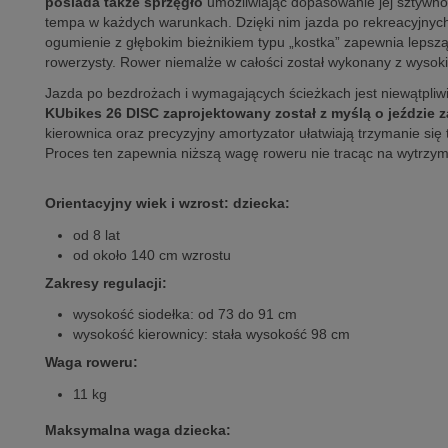
posiada także sprzęgło
umożliwiając dopasowanie jej sztywno
tempa w każdych warunkach. Dzięki nim jazda po rekreacyjnych
ogumienie z głębokim bieżnikiem typu „kostka” zapewnia lepsz
rowerzysty. Rower niemalże w całości został wykonany z wyso
Jazda po bezdrożach i wymagających ścieżkach jest niewątpliwi
KUbikes 26 DISC zaprojektowany został z myślą o jeździe 
kierownica oraz precyzyjny amortyzator ułatwiają trzymanie si
Proces ten zapewnia niższą wagę roweru nie tracąc na wytrzyma
Orientacyjny wiek i wzrost: dziecka:
od 8 lat
od około 140 cm wzrostu
Zakresy regulacji:
wysokość siodełka: od 73 do 91 cm
wysokość kierownicy: stała wysokość 98 cm
Waga roweru:
11 kg
Maksymalna waga dziecka: