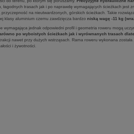
ści do terenu, po którym się poruszamy.
Precyzyjne hydrauliczne h
, łagodnych trasach jak i po naprawdę wymagających ścieżkach jest zn
ą przyczepność na nieutwardzonych, górskich ścieżkach. Takie rozwiąz
kiej klasy aluminium czemu zawdzięcza bardzo
niską wagę -11 kg (wra
e wymagająca jednak odpowiedni profil i geometria roweru mogą uczyn
zarówno po wyboistych ścieżkach jak i wyrównanych trasach dlate
ę trakcji nawet przy dużych wstrząsach. Rama roweru wykonana została
łości i żywotności.