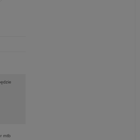
będzie
r mtb