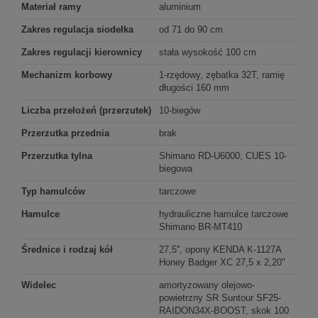
Materiał ramy
aluminium
Zakres regulacja siodełka
od 71 do 90 cm
Zakres regulacji kierownicy
stała wysokość 100 cm
Mechanizm korbowy
1-rzędowy, zębatka 32T, ramię
długości 160 mm
Liczba przełożeń (przerzutek)
10-biegów
Przerzutka przednia
brak
Przerzutka tylna
Shimano RD-U6000, CUES 10-
biegowa
Typ hamulców
tarczowe
Hamulce
hydrauliczne hamulce tarczowe
Shimano BR-MT410
Średnice i rodzaj kół
27,5'', opony KENDA K-1127A
Honey Badger XC 27,5 x 2,20"
Widelec
amortyzowany olejowo-
powietrzny SR Suntour SF25-
RAIDON34X-BOOST, skok 100