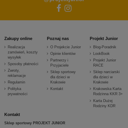
Zakupy online
Poznaj nas
Projekt Junior
Realizacja
O Projekcie Junior
Blog-Poradnik
zamówień, koszty
Opinie klientów
LookBook
wysyłek
Partnerzy i
Projekt Junior
Sposoby płatności
Przyjaciele
RACE
Zwroty,
Sklep sportowy
Sklep narciarski
reklamacje
dla dzieci w
dla dzieci w
Regulamin
Krakowie
Krakowie
Polityka
Kontakt
Krakowska Karta
prywatności
Rodzinna KKR 3+
Karta Dużej
Rodziny KDR
Kontakt
Sklep sportowy PROJEKT JUNIOR