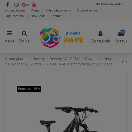
Porównywarka (
0
)
Strona główna
O nas
Sklep stacjonarny
Opinie klientów
Blog-Poradnik
LookBook
Kontakt
0
Menu
Szukaj
Zaloguj się
Koszyk
Strona główna
Rowery
Rowery ACADEMY
Rower dziecięcy
MTB Academy S-Grade 7 RH 33 TRAIL z amortyzacją (27,5") Space
Promocja -15%