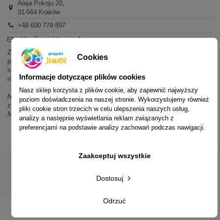
Aleja Pokoju 20,
31-564 Kraków
+48 600 779 897
sklep@projektjunior.pl
Zapraszamy do sklepu stacjonarnego:
Cookies
poniedziałek - piątek: 11.00-19.00
sobota: 10.00-14.00
Informacje dotyczące plików cookies
niedziela (każda): nieczynne
Nasz sklep korzysta z plików cookie, aby zapewnić najwyższy
Nie odpowiadamy na wiadomości SMS. W sprawach dotyczących
poziom doświadczenia na naszej stronie. Wykorzystujemy również
zamówień i oferty prosimy o kontakt mailowy, telefoniczny lub przez
pliki cookie stron trzecich w celu ulepszenia naszych usług,
Messenger.
analizy a następnie wyświetlania reklam związanych z
preferencjami na podstawie analizy zachowań podczas nawigacji.
Zaakceptuj wszystkie
Dostosuj
© 2014-2023 Projekt Junior Aleja Pokoju 20, 31-564 Kraków
Odrzuć