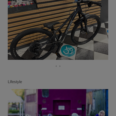
‹
›
LIfestyle