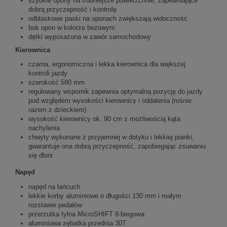
szybkie opony na trudniejsze powierzchnie, zapewniające
dobrą przyczepność i kontrolę
odblaskowe paski na oponach zwiększają widoczność
bok opon w kolorze beżowym
dętki wyposażona w zawór samochodowy
Kierownica
czarna, ergonomiczna i lekka kierownica dla większej
kontroli jazdy
szerokość 580 mm
regulowany wspornik zapewnia optymalną pozycję do jazdy
pod względem wysokości kierownicy i oddalenia (rośnie
razem z dzieckiem)
wysokość kierownicy ok. 90 cm z możliwością kąta
nachylenia
chwyty wykonane z przyjemnej w dotyku i lekkiej pianki,
gwarantuje ona dobrą przyczepność, zapobiegając zsuwaniu
się dłoni
Napęd
napęd na łańcuch
lekkie korby aluminiowe o długości 130 mm i małym
rozstawie pedałów
przerzutka tylna MicroSHIFT 8-biegowa
aluminiowa zębatka przednia 30T