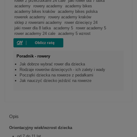
rower z przerzutkami 24 cale
jaki rower dla 7 latka
academy
rowery academy
academy bikes
academy bikes kraków
academy bikes polska
rowerek academy
rowery academy kraków
sklep z rowerami academy
rower dziecięcy 24
jaki rower dla 8 latka
academy 5
rower academy 5
rower academy 24 cale
academy 5 wzrost
Poradnik - rowery
Jak dobrze wybrać rower dla dziecka
Rodzaje rowerów dziecięcych - ich zalety i wady
Początki dziecka na rowerze z pedałkami
Jak nauczyć dziecko jeździć na rowerze
Opis
Orientacyjny wiek/wzrost dziecka
od 7 do 11 lat