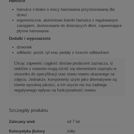
Hamulce
hamulce v-brake o mocy hamowania przystosowanej dla
dzieci
ergonomiczne, aluminiowe klamki hamulca z regulowanym
zasięgiem, dostosowane do dziecięcych dłoni, zapewniające
płynne hamowanie
Dodatki i wyposażenie
dzwonek
odblaski: przód, tył oraz pedały z trzecim odblaskiem
Chcąc zapewnić ciągłość dostaw producent zaznacza, iż
niektóre z rowerów mogą różnić się elementami osprzętu w
stosunku do specyfikacji oraz stanu roweru ukazanego na
zdjęciu. Jednakże, komponenty użyte jako alternatywne są
równie wysokiej jakości, a ich użycie nie ma żadnego
negatywnego wpływu na funkcjonalność roweru.
Szczegóły produktu
Zalecany wiek
od 7 lat
Kolorystyka (kolory
żółty