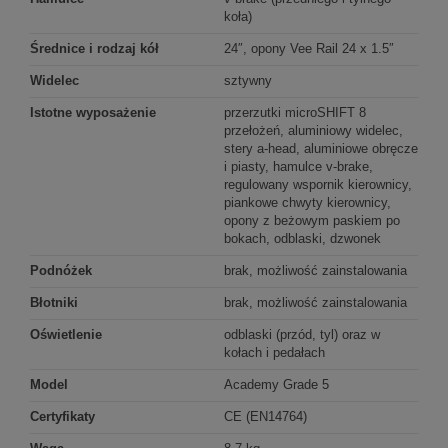
koła)
Średnice i rodzaj kół
24″, opony Vee Rail 24 x 1.5″
Widelec
sztywny
Istotne wyposażenie
przerzutki microSHIFT 8
przełożeń, aluminiowy widelec,
stery a-head, aluminiowe obręcze
i piasty, hamulce v-brake,
regulowany wspornik kierownicy,
piankowe chwyty kierownicy,
opony z beżowym paskiem po
bokach, odblaski, dzwonek
Podnóżek
brak, możliwość zainstalowania
Błotniki
brak, możliwość zainstalowania
Oświetlenie
odblaski (przód, tyl) oraz w
kołach i pedałach
Model
Academy Grade 5
Certyfikaty
CE (EN14764)