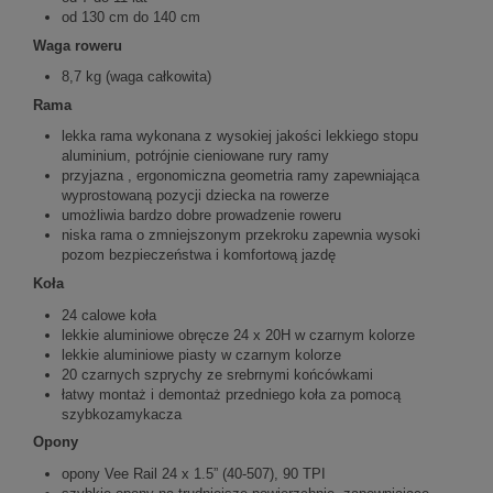
od 130 cm do 140 cm
Waga roweru
8,7 kg (waga całkowita)
Rama
lekka rama wykonana z wysokiej jakości lekkiego stopu
aluminium, potrójnie cieniowane rury ramy
przyjazna , ergonomiczna geometria ramy zapewniająca
wyprostowaną pozycji dziecka na rowerze
umożliwia bardzo dobre prowadzenie roweru
niska rama o zmniejszonym przekroku zapewnia wysoki
pozom bezpieczeństwa i komfortową jazdę
Koła
24 calowe koła
lekkie aluminiowe obręcze 24 x 20H w czarnym kolorze
lekkie aluminiowe piasty w czarnym kolorze
20 czarnych szprychy ze srebrnymi końcówkami
łatwy montaż i demontaż przedniego koła za pomocą
szybkozamykacza
Opony
opony Vee Rail 24 x 1.5” (40-507), 90 TPI