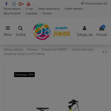
Porównywarka (
0
)
Strona główna
O nas
Sklep stacjonarny
Opinie klientów
Blog-Poradnik
LookBook
Kontakt
0
Menu
Szukaj
Zaloguj się
Koszyk
Strona główna
Rowery
Rowery ACADEMY
Rower dziecięcy
Academy Grade 5 (24") Yellow
Promocja -15%