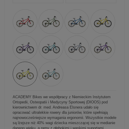
ACADEMY Bikes we współpracy z Niemieckim Instytutem
Ortopedii, Osteopatii i Medycyny Sportowej (DIOOS) pod
kierownictwem dr. med. Andreasa Elsnera udało się
opracować ultralekkie rowery dla juniorów, które spełniają
najnowocześniejsze wymagania ergonomii. Wszystkie modele
są lżejsze niż 40% wagi dziecka mieszczącej się w medianie
danego wieku, a ramy z głębokimi i wąskimi suportami