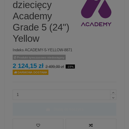
dziecięcy
Academy
Grade 5 (24")
Yellow
Indeks
ACADEMY-5-YELLOW-8871
Produkt tymczasowo niedostępny
2 124,15 zł
2 499,00 zł
-15%
DARMOWA DOSTAWA
Dodaj do koszyka