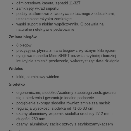
ośmiorzędowa kaseta, zębatki 11-32T
zamknięty wkład suportu
pedały platformowe z tworzywa sztucznego z odblaskami,
uszczelnione łożyska zamknięte
wąski suport o niskim współczynniku Q pozwala na
naturalne i efektywne pedałowanie
Zmiana biegów
8 biegów
precyzyjna, płynna zmiana biegów z wyraźnym kliknięciem
cynglowa manetka MicroSHIFT pozwala szybciej i bardziej
intuicyjnie zmienić przełożenie, wykorzystując dwie dźwignie
Widelec
lekki, aluminiowy widelec
Siodełko
ergonomiczne, siodełko Academy zapobiega ześlizgiwaniu
się z siedzenia i gwarantuje idealne podparcie
pogłębienie skorupy siodełka również zmniejsza nacisk
regulacja wysokości siodełka od 71 do 83 cm
czarny aluminiowy wspornik siodełka średnicy 27.2 mm i
długości 250 mm
czarny, aluminiowy zacisk sztycy z szybkozamykaczem