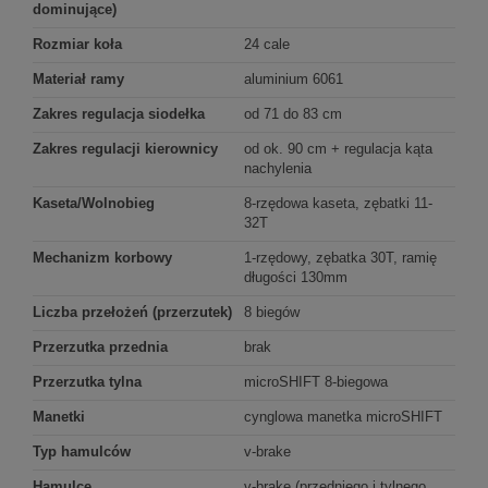
dominujące)
Rozmiar koła
24 cale
Materiał ramy
aluminium 6061
Zakres regulacja siodełka
od 71 do 83 cm
Zakres regulacji kierownicy
od ok. 90 cm + regulacja kąta
nachylenia
Kaseta/Wolnobieg
8-rzędowa kaseta, zębatki 11-
32T
Mechanizm korbowy
1-rzędowy, zębatka 30T, ramię
długości 130mm
Liczba przełożeń (przerzutek)
8 biegów
Przerzutka przednia
brak
Przerzutka tylna
microSHIFT 8-biegowa
Manetki
cynglowa manetka microSHIFT
Typ hamulców
v-brake
Hamulce
v-brake (przedniego i tylnego