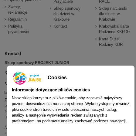
Przyjaciele
RACE
Zwroty,
Sklep sportowy
Sklep narciarski
reklamacje
dla dzieci w
dla dzieci w
Regulamin
Krakowie
Krakowie
Polityka
Kontakt
Krakowska Karta
prywatności
Rodzinna KKR 3+
Karta Dużej
Rodziny KDR
Kontakt
Sklep sportowy PROJEKT JUNIOR
Aleja Pokoju 20,
31-564 Kraków
Cookies
+48 600 779 897
Informacje dotyczące plików cookies
sklep@projektjunior.pl
Nasz sklep korzysta z plików cookie, aby zapewnić najwyższy
Zapraszamy do sklepu stacjonarnego:
poziom doświadczenia na naszej stronie. Wykorzystujemy również
poniedziałek - piątek: 11.00-19.00
pliki cookie stron trzecich w celu ulepszenia naszych usług,
sobota: 10.00-14.00
analizy a następnie wyświetlania reklam związanych z
niedziela (każda): nieczynne
preferencjami na podstawie analizy zachowań podczas nawigacji.
Nie odpowiadamy na wiadomości SMS. W sprawach dotyczących
zamówień i oferty prosimy o kontakt mailowy, telefoniczny lub przez