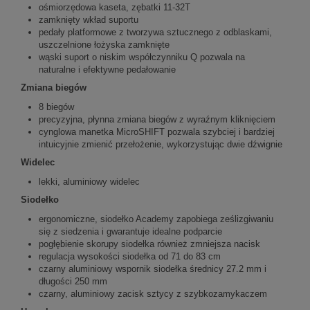
ośmiorzędowa kaseta, zębatki 11-32T
zamknięty wkład suportu
pedały platformowe z tworzywa sztucznego z odblaskami,
uszczelnione łożyska zamknięte
wąski suport o niskim współczynniku Q pozwala na
naturalne i efektywne pedałowanie
Zmiana biegów
8 biegów
precyzyjna, płynna zmiana biegów z wyraźnym kliknięciem
cynglowa manetka MicroSHIFT pozwala szybciej i bardziej
intuicyjnie zmienić przełożenie, wykorzystując dwie dźwignie
Widelec
lekki, aluminiowy widelec
Siodełko
ergonomiczne, siodełko Academy zapobiega ześlizgiwaniu
się z siedzenia i gwarantuje idealne podparcie
pogłębienie skorupy siodełka również zmniejsza nacisk
regulacja wysokości siodełka od 71 do 83 cm
czarny aluminiowy wspornik siodełka średnicy 27.2 mm i
długości 250 mm
czarny, aluminiowy zacisk sztycy z szybkozamykaczem