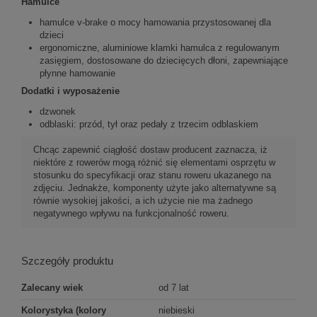
Hamulce
hamulce v-brake o mocy hamowania przystosowanej dla
dzieci
ergonomiczne, aluminiowe klamki hamulca z regulowanym
zasięgiem, dostosowane do dziecięcych dłoni, zapewniające
płynne hamowanie
Dodatki i wyposażenie
dzwonek
odblaski: przód, tył oraz pedały z trzecim odblaskiem
Chcąc zapewnić ciągłość dostaw producent zaznacza, iż
niektóre z rowerów mogą różnić się elementami osprzętu w
stosunku do specyfikacji oraz stanu roweru ukazanego na
zdjęciu. Jednakże, komponenty użyte jako alternatywne są
równie wysokiej jakości, a ich użycie nie ma żadnego
negatywnego wpływu na funkcjonalność roweru.
Szczegóły produktu
Zalecany wiek
od 7 lat
Kolorystyka (kolory
niebieski