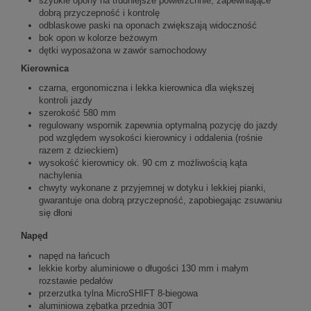
szybkie opony na trudniejsze powierzchnie, zapewniające
dobrą przyczepność i kontrolę
odblaskowe paski na oponach zwiększają widoczność
bok opon w kolorze beżowym
dętki wyposażona w zawór samochodowy
Kierownica
czarna, ergonomiczna i lekka kierownica dla większej
kontroli jazdy
szerokość 580 mm
regulowany wspornik zapewnia optymalną pozycję do jazdy
pod względem wysokości kierownicy i oddalenia (rośnie
razem z dzieckiem)
wysokość kierownicy ok. 90 cm z możliwością kąta
nachylenia
chwyty wykonane z przyjemnej w dotyku i lekkiej pianki,
gwarantuje ona dobrą przyczepność, zapobiegając zsuwaniu
się dłoni
Napęd
napęd na łańcuch
lekkie korby aluminiowe o długości 130 mm i małym
rozstawie pedałów
przerzutka tylna MicroSHIFT 8-biegowa
aluminiowa zębatka przednia 30T