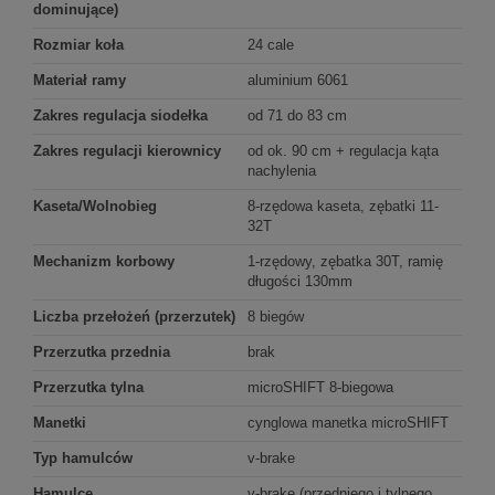
dominujące)
Rozmiar koła
24 cale
Materiał ramy
aluminium 6061
Zakres regulacja siodełka
od 71 do 83 cm
Zakres regulacji kierownicy
od ok. 90 cm + regulacja kąta
nachylenia
Kaseta/Wolnobieg
8-rzędowa kaseta, zębatki 11-
32T
Mechanizm korbowy
1-rzędowy, zębatka 30T, ramię
długości 130mm
Liczba przełożeń (przerzutek)
8 biegów
Przerzutka przednia
brak
Przerzutka tylna
microSHIFT 8-biegowa
Manetki
cynglowa manetka microSHIFT
Typ hamulców
v-brake
Hamulce
v-brake (przedniego i tylnego