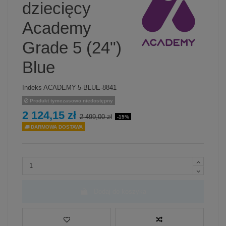
dziecięcy
Academy
Grade 5 (24")
Blue
Indeks
ACADEMY-5-BLUE-8841
Produkt tymczasowo niedostępny
2 124,15 zł
2 499,00 zł
-15%
DARMOWA DOSTAWA
Dodaj do koszyka