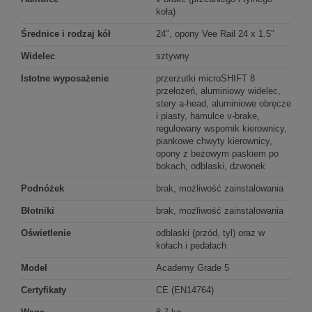
koła)
Średnice i rodzaj kół
24″, opony Vee Rail 24 x 1.5″
Widelec
sztywny
Istotne wyposażenie
przerzutki microSHIFT 8
przełożeń, aluminiowy widelec,
stery a-head, aluminiowe obręcze
i piasty, hamulce v-brake,
regulowany wspornik kierownicy,
piankowe chwyty kierownicy,
opony z beżowym paskiem po
bokach, odblaski, dzwonek
Podnóżek
brak, możliwość zainstalowania
Błotniki
brak, możliwość zainstalowania
Oświetlenie
odblaski (przód, tyl) oraz w
kołach i pedałach
Model
Academy Grade 5
Certyfikaty
CE (EN14764)