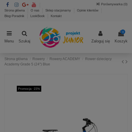
Porównywarka (
0
)
Strona główna
O nas
Sklep stacjonarny
Opinie klientów
Blog-Poradnik
LookBook
Kontakt
0
Menu
Szukaj
Zaloguj się
Koszyk
Strona główna
Rowery
Rowery ACADEMY
Rower dziecięcy
Academy Grade 5 (24") Blue
Promocja -15%