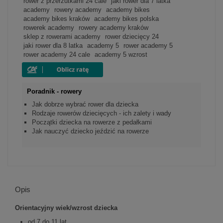
rower z przerzutkami 24 cale
jaki rower dla 7 latka
academy
rowery academy
academy bikes
academy bikes kraków
academy bikes polska
rowerek academy
rowery academy kraków
sklep z rowerami academy
rower dziecięcy 24
jaki rower dla 8 latka
academy 5
rower academy 5
rower academy 24 cale
academy 5 wzrost
Poradnik - rowery
Jak dobrze wybrać rower dla dziecka
Rodzaje rowerów dziecięcych - ich zalety i wady
Początki dziecka na rowerze z pedałkami
Jak nauczyć dziecko jeździć na rowerze
Opis
Orientacyjny wiek/wzrost dziecka
od 7 do 11 lat