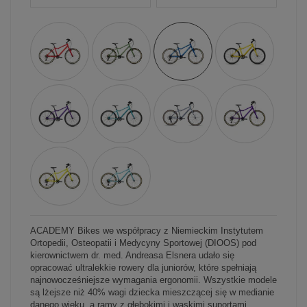
ACADEMY Bikes we współpracy z Niemieckim Instytutem
Ortopedii, Osteopatii i Medycyny Sportowej (DIOOS) pod
kierownictwem dr. med. Andreasa Elsnera udało się
opracować ultralekkie rowery dla juniorów, które spełniają
najnowocześniejsze wymagania ergonomii. Wszystkie modele
są lżejsze niż 40% wagi dziecka mieszczącej się w medianie
danego wieku, a ramy z głębokimi i wąskimi suportami