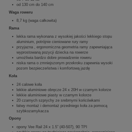
od 130 cm do 140 cm
Waga roweru
8,7 kg (waga całkowita)
Rama
lekka rama wykonana z wysokiej jakości lekkiego stopu
aluminium, potrójnie cieniowane rury ramy
przyjazna , ergonomiczna geometria ramy zapewniająca
wyprostowaną pozycji dziecka na rowerze
umożliwia bardzo dobre prowadzenie roweru
niska rama o zmniejszonym przekroku zapewnia wysoki
pozom bezpieczeństwa i komfortową jazdę
Koła
24 calowe koła
lekkie aluminiowe obręcze 24 x 20H w czarnym kolorze
lekkie aluminiowe piasty w czarnym kolorze
20 czarnych szprychy ze srebrnymi końcówkami
łatwy montaż i demontaż przedniego koła za pomocą
szybkozamykacza
Opony
opony Vee Rail 24 x 1.5” (40-507), 90 TPI