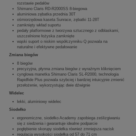
rozstawie pedałów
Shimano Claris RD-R2000SS 8-biegowa
aluminiowa zębatka przednia 30T
ośmiorzędowa kaseta Sunrace, zębatki 11-28T
zamknięty wkład suportu
pedały platformowe z tworzywa sztucznego z odblaskami,
uszczelnione łożyska zamknięte
wąski suport o niskim współczynniku Q pozwala na
naturalne i efektywne pedałowanie
Zmiana biegów
8 biegów
precyzyjna, płynna zmiana biegów z wyraźnym kliknięciem
cynglowa manetka Shimano Claris SL-R2000, technologia
Rapidfide Plus pozwala szybciej i bardziej intuicyjnie zmienić
przełożenie, wykorzystując dwie dźwignie
Widelec
lekki, aluminiowy widelec
Siodełko
ergonomiczne, siodełko Academy zapobiega ześlizgiwaniu
się z siedzenia i gwarantuje idealne podparcie
pogłębienie skorupy siodełka również zmniejsza nacisk
regulacja wysokości siodełka od 57 do 71 cm