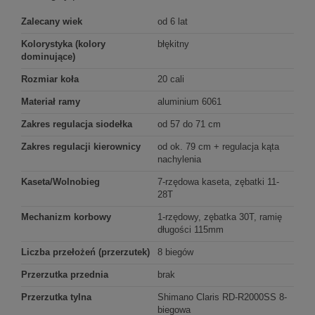
Zalecany wiek
od 6 lat
Kolorystyka (kolory
błękitny
dominujące)
Rozmiar koła
20 cali
Materiał ramy
aluminium 6061
Zakres regulacja siodełka
od 57 do 71 cm
Zakres regulacji kierownicy
od ok. 79 cm + regulacja kąta
nachylenia
Kaseta/Wolnobieg
7-rzędowa kaseta, zębatki 11-
28T
Mechanizm korbowy
1-rzędowy, zębatka 30T, ramię
długości 115mm
Liczba przełożeń (przerzutek)
8 biegów
Przerzutka przednia
brak
Przerzutka tylna
Shimano Claris RD-R2000SS 8-
biegowa