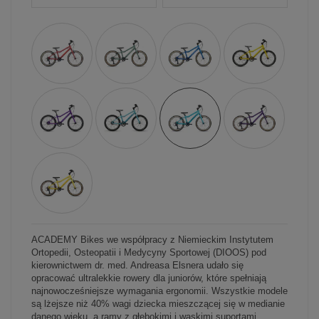
ACADEMY Bikes we współpracy z Niemieckim Instytutem
Ortopedii, Osteopatii i Medycyny Sportowej (DIOOS) pod
kierownictwem dr. med. Andreasa Elsnera udało się
opracować ultralekkie rowery dla juniorów, które spełniają
najnowocześniejsze wymagania ergonomii. Wszystkie modele
są lżejsze niż 40% wagi dziecka mieszczącej się w medianie
danego wieku, a ramy z głębokimi i wąskimi suportami