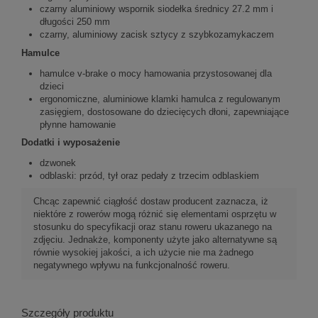
czarny aluminiowy wspornik siodełka średnicy 27.2 mm i
długości 250 mm
czarny, aluminiowy zacisk sztycy z szybkozamykaczem
Hamulce
hamulce v-brake o mocy hamowania przystosowanej dla
dzieci
ergonomiczne, aluminiowe klamki hamulca z regulowanym
zasięgiem, dostosowane do dziecięcych dłoni, zapewniające
płynne hamowanie
Dodatki i wyposażenie
dzwonek
odblaski: przód, tył oraz pedały z trzecim odblaskiem
Chcąc zapewnić ciągłość dostaw producent zaznacza, iż
niektóre z rowerów mogą różnić się elementami osprzętu w
stosunku do specyfikacji oraz stanu roweru ukazanego na
zdjęciu. Jednakże, komponenty użyte jako alternatywne są
równie wysokiej jakości, a ich użycie nie ma żadnego
negatywnego wpływu na funkcjonalność roweru.
Szczegóły produktu