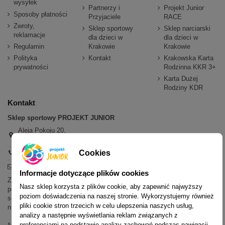
wysyłek
Partnerzy i
Projekt Junior
Sposoby płatności
Przyjaciele
RACE
Zwroty,
Sklep sportowy
Sklep narciarski
reklamacje
dla dzieci w
dla dzieci w
Regulamin
Krakowie
Krakowie
Polityka
Kontakt
Krakowska Karta
prywatności
Rodzinna KKR 3+
Karta Dużej
Rodziny KDR
Kontakt
Sklep sportowy PROJEKT JUNIOR
Aleja Pokoju 20,
31-564 Kraków
Cookies
+48 600 779 897
sklep@projektjunior.pl
Informacje dotyczące plików cookies
Zapraszamy do sklepu stacjonarnego:
Nasz sklep korzysta z plików cookie, aby zapewnić najwyższy
poniedziałek - piątek: 11.00-19.00
poziom doświadczenia na naszej stronie. Wykorzystujemy również
sobota: 10.00-14.00
pliki cookie stron trzecich w celu ulepszenia naszych usług,
niedziela (każda): nieczynne
analizy a następnie wyświetlania reklam związanych z
preferencjami na podstawie analizy zachowań podczas nawigacji.