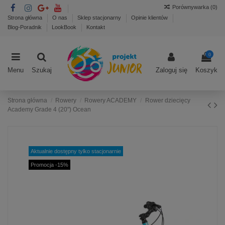
Porównywarka (
0
)
Strona główna
O nas
Sklep stacjonarny
Opinie klientów
Blog-Poradnik
LookBook
Kontakt
0
Menu
Szukaj
Zaloguj się
Koszyk
Strona główna
Rowery
Rowery ACADEMY
Rower dziecięcy
Academy Grade 4 (20") Ocean
Aktualnie dostępny tylko stacjonarnie
Promocja -15%