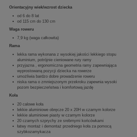
Orientacyjny wiek/wzrost dziecka
od 6 do 8 lat
od 115 cm do 130 cm
Waga roweru
7,9 kg (waga całkowita)
Rama
lekka rama wykonana z wysokiej jakości lekkiego stopu
aluminium, potrójnie cieniowane rury ramy
przyjazna , ergonomiczna geometria ramy zapewniająca
wyprostowaną pozycji dziecka na rowerze
umożliwia bardzo dobre prowadzenie roweru
niska rama o zmniejszonym przekroku zapewnia wysoki
pozom bezpieczeństwa i komfortową jazdę
Koła
20 calowe koła
lekkie aluminiowe obręcze 20 x 20H w czarnym kolorze
lekkie aluminiowe piasty w czarnym kolorze
20 czarnych szprychy ze srebrnymi końcówkami
łatwy montaż i demontaż przedniego koła za pomocą
szybkozamykacza