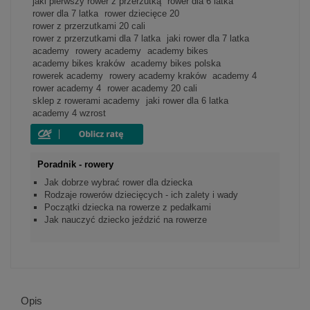
jaki pierwszy rower z przerzutką
rower dla 6 latka
rower dla 7 latka
rower dziecięce 20
rower z przerzutkami 20 cali
rower z przerzutkami dla 7 latka
jaki rower dla 7 latka
academy
rowery academy
academy bikes
academy bikes kraków
academy bikes polska
rowerek academy
rowery academy kraków
academy 4
rower academy 4
rower academy 20 cali
sklep z rowerami academy
jaki rower dla 6 latka
academy 4 wzrost
Poradnik - rowery
Jak dobrze wybrać rower dla dziecka
Rodzaje rowerów dziecięcych - ich zalety i wady
Początki dziecka na rowerze z pedałkami
Jak nauczyć dziecko jeździć na rowerze
Opis