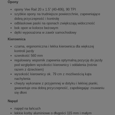
Opony
opony Vee Rail 20 x 1.5” (40-406), 90 TPI
szybkie opony na trudniejsze powierzchnie, zapewniające
dobrą przyczepność i kontrolę
odblaskowe paski na oponach zwiększają widoczność
bok opon w kolorze beżowym
dętki wyposażona w zawór samochodowy
Kierownica
czarna, ergonomiczna i lekka kierownica dla większej
kontroli jazdy
szerokość 560 mm
regulowany wspornik zapewnia optymalną pozycję do jazdy
pod względem wysokości kierownicy i oddalenia (rośnie
razem z dzieckiem)
wysokość kierownicy ok. 79 cm z możliwością kąta
nachylenia
chwyty wykonane z przyjemnej w dotyku i lekkiej pianki,
gwarantuje ona dobrą przyczepność, zapobiegając zsuwaniu
się dłoni
Napęd
napęd na łańcuch
lekkie korby aluminiowe o długości 115 mm i małym