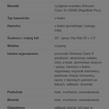
Manetki
cynglowa manetka Shimano
Claris SL-R2000 (Rapidfide Plus)
Typ hamulców
v-brake
Hamulce
v-brake (przedniego i tylnego
koła)
Średnice i rodzaj kół
20″, opony Vee Rail 20 x 1.5″
Widelec
sztywny
Istotne wyposażenie
przerzutki Shimano Claris 8
przełożeń, aluminiowy widelec,
stery a-head, aluminiowe obręcze
i piasty, hamulce v-brake,
regulowany wspornik kierownicy,
piankowe chwyty kierownicy,
opony z beżowym paskiem po
bokach, odblaski, dzwonek
Podnóżek
brak, możliwość zainstalowania
Błotniki
brak, możliwość zainstalowania
Oświetlenie
odblaski (przód, tyl) oraz w