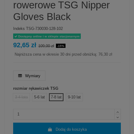
rowerowe TSG Nipper
Gloves Black
Indeks
TSG-730030-128-102
Dostępny online i w sklepie stacjonarnym
92,65 zł
109,00 zł
-15%
Najniższa cena w okresie 30 dni przed obniżką:
76,30 zł
Wymiary
rozmiar rękawiczek TSG
3-4 lata
5-6 lat
7-8 lat
9-10 lat
Dodaj do koszyka