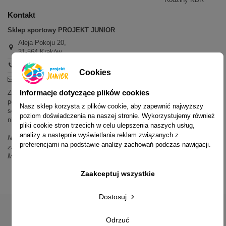
Kontakt
Sklep sportowy PROJEKT JUNIOR
Aleja Pokoju 20,
31-564 Kraków
+48 600 779 897
Cookies
sklep@projektjunior.pl
Informacje dotyczące plików cookies
Zapraszamy do sklepu stacjonarnego:
poniedziałek - piątek: 11.00-19.00
Nasz sklep korzysta z plików cookie, aby zapewnić najwyższy
sobota: 10.00-14.00
poziom doświadczenia na naszej stronie. Wykorzystujemy również
niedziela (każda): nieczynne
pliki cookie stron trzecich w celu ulepszenia naszych usług,
analizy a następnie wyświetlania reklam związanych z
Nie odpowiadamy na wiadomości SMS. W sprawach dotyczących
preferencjami na podstawie analizy zachowań podczas nawigacji.
zamówień i oferty prosimy o kontakt mailowy, telefoniczny lub przez
Messenger.
Zaakceptuj wszystkie
Dostosuj
Odrzuć
© 2014-2023 Projekt Junior Aleja Pokoju 20, 31-564 Kraków