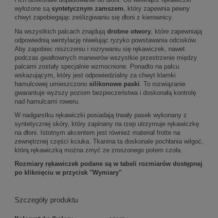
wyłożone są
syntetycznym zamszem
, który zapewnia pewny
chwyt zapobiegając ześlizgiwaniu się dłoni z kierownicy.
Na wszystkich palcach znajdują
drobne otwory
, które zapewniają
odpowiednią wentylację niwelując ryzyko powstawania odcisków.
Aby zapobiec niszczeniu i rozrywaniu się rękawiczek, nawet
podczas gwałtownych manewrów wszystkie przestrzenie między
palcami zostały specjalnie wzmocnione. Ponadto na palcu
wskazującym, który jest odpowiedzialny za chwyt klamki
hamulcowej umieszczono
silikonowe paski
. To rozwiązanie
gwarantuje wyższy poziom bezpieczeństwa i doskonałą kontrolę
nad hamulcami roweru.
W nadgarstku rękawiczki posiadają trwały pasek wykonany z
syntetycznej skóry, który zapinany na rzep utrzymuje rękawiczkę
na dłoni. Istotnym akcentem jest również materiał frotte na
zewnętrznej części kciuka. Tkanina ta doskonale pochłania wilgoć,
którą rękawiczką można zmyć ze zroszonego potem czoła.
Rozmiary rękawiczek podane są w tabeli rozmiarów dostępnej
po kliknięciu w przycisk "Wymiary"
Szczegóły produktu