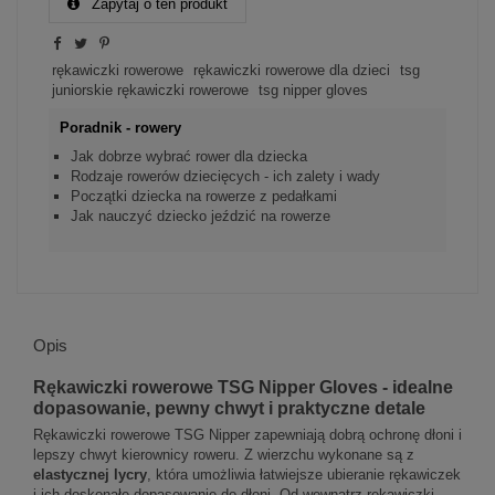
Zapytaj o ten produkt
rękawiczki rowerowe
rękawiczki rowerowe dla dzieci
tsg
juniorskie rękawiczki rowerowe
tsg nipper gloves
Poradnik - rowery
Jak dobrze wybrać rower dla dziecka
Rodzaje rowerów dziecięcych - ich zalety i wady
Początki dziecka na rowerze z pedałkami
Jak nauczyć dziecko jeździć na rowerze
Opis
Rękawiczki rowerowe TSG Nipper Gloves - idealne
dopasowanie, pewny chwyt i praktyczne detale
Rękawiczki rowerowe TSG Nipper zapewniają dobrą ochronę dłoni i
lepszy chwyt kierownicy roweru. Z wierzchu wykonane są z
elastycznej lycry
, która umożliwia łatwiejsze ubieranie rękawiczek
i ich doskonałe dopasowanie do dłoni. Od wewnątrz rękawiczki