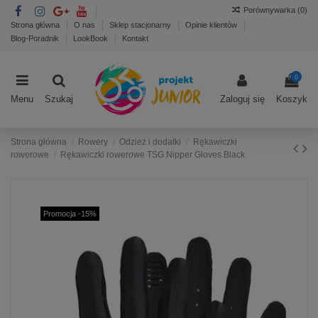
Porównywarka (
0
)
Strona główna
O nas
Sklep stacjonarny
Opinie klientów
Blog-Poradnik
LookBook
Kontakt
0
Menu
Szukaj
Zaloguj się
Koszyk
Strona główna
Rowery
Odzież i dodatki
Rękawiczki
rowerowe
Rękawiczki rowerowe TSG Nipper Gloves Black
Promocja -15%