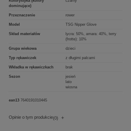
Kolorystyka (kolory
czarny
dominujące)
Przeznaczenie
rower
Model
TSG Nipper Glove
Skład materiałów
lycra: 50%, amara: 40%, terry
(frotte): 10%
Grupa wiekowa
dzieci
Typ rękawiczek
z długimi palcami
Wkładka w rękawiczkach
brak
Sezon
jesień
lato
wiosna
ean13
7640191010445
Opinie o tym produkcie
+
(0)