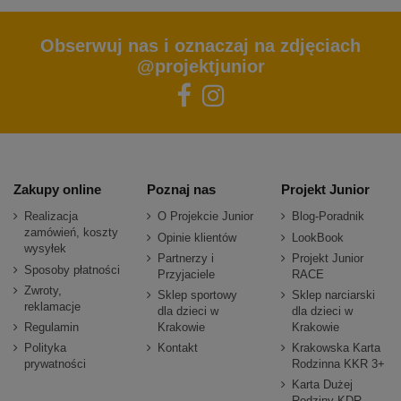
Obserwuj nas i oznaczaj na zdjęciach
@projektjunior
Zakupy online
Poznaj nas
Projekt Junior
Realizacja
O Projekcie Junior
Blog-Poradnik
zamówień, koszty
Opinie klientów
LookBook
wysyłek
Partnerzy i
Projekt Junior
Sposoby płatności
Przyjaciele
RACE
Zwroty,
Sklep sportowy
Sklep narciarski
reklamacje
dla dzieci w
dla dzieci w
Regulamin
Krakowie
Krakowie
Polityka
Kontakt
Krakowska Karta
prywatności
Rodzinna KKR 3+
Karta Dużej
Rodziny KDR