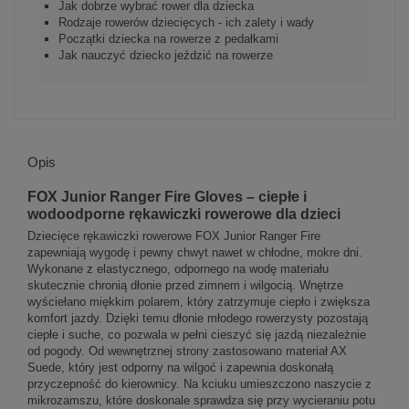
Jak dobrze wybrać rower dla dziecka
Rodzaje rowerów dziecięcych - ich zalety i wady
Początki dziecka na rowerze z pedałkami
Jak nauczyć dziecko jeździć na rowerze
Opis
FOX Junior Ranger Fire Gloves – ciepłe i
wodoodporne rękawiczki rowerowe dla dzieci
Dziecięce rękawiczki rowerowe FOX Junior Ranger Fire
zapewniają wygodę i pewny chwyt nawet w chłodne, mokre dni.
Wykonane z elastycznego, odpornego na wodę materiału
skutecznie chronią dłonie przed zimnem i wilgocią. Wnętrze
wyściełano miękkim polarem, który zatrzymuje ciepło i zwiększa
komfort jazdy. Dzięki temu dłonie młodego rowerzysty pozostają
ciepłe i suche, co pozwala w pełni cieszyć się jazdą niezależnie
od pogody. Od wewnętrznej strony zastosowano materiał AX
Suede, który jest odporny na wilgoć i zapewnia doskonałą
przyczepność do kierownicy. Na kciuku umieszczono naszycie z
mikrozamszu, które doskonale sprawdza się przy wycieraniu potu