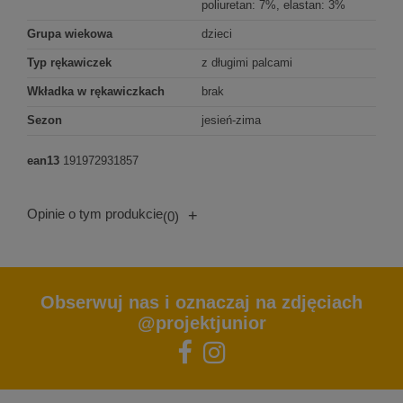
poliuretan: 7%, elastan: 3%
Grupa wiekowa
dzieci
Typ rękawiczek
z długimi palcami
Wkładka w rękawiczkach
brak
Sezon
jesień-zima
ean13
191972931857
Opinie o tym produkcie
+
(0)
Obserwuj nas i oznaczaj na zdjęciach
@projektjunior