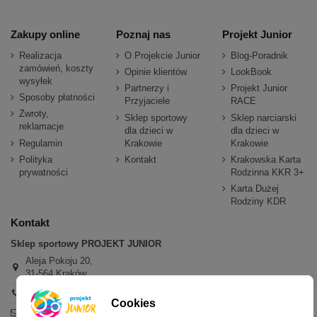
Zakupy online
Poznaj nas
Projekt Junior
Realizacja
O Projekcie Junior
Blog-Poradnik
zamówień, koszty
Opinie klientów
LookBook
wysyłek
Partnerzy i
Projekt Junior
Sposoby płatności
Przyjaciele
RACE
Zwroty,
Sklep sportowy
Sklep narciarski
reklamacje
dla dzieci w
dla dzieci w
Regulamin
Krakowie
Krakowie
Polityka
Kontakt
Krakowska Karta
prywatności
Rodzinna KKR 3+
Karta Dużej
Rodziny KDR
Kontakt
Sklep sportowy PROJEKT JUNIOR
Aleja Pokoju 20,
31-564 Kraków
+48 600 779 897
Cookies
sklep@projektjunior.pl