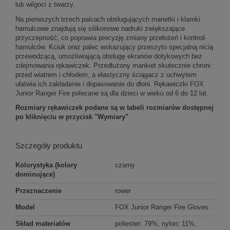
lub wilgoci z twarzy.
Na pierwszych trzech palcach obsługujących manetki i klamki
hamulcowe znajdują się silikonowe nadruki zwiększające
przyczepność, co poprawia precyzję zmiany przełożeń i kontroli
hamulców. Kciuk oraz palec wskazujący przeszyto specjalną nicią
przewodzącą, umożliwiającą obsługę ekranów dotykowych bez
zdejmowania rękawiczek. Przedłużony mankiet skutecznie chroni
przed wiatrem i chłodem, a elastyczny ściągacz z uchwytem
ułatwia ich zakładanie i dopasowanie do dłoni. Rękawiczki FOX
Junior Ranger Fire polecane są dla dzieci w wieku od 6 do 12 lat.
Rozmiary rękawiczek podane są w tabeli rozmiarów dostępnej
po kliknięciu w przycisk "Wymiary"
Szczegóły produktu
Kolorystyka (kolory
czarny
dominujące)
Przeznaczenie
rower
Model
FOX Junior Ranger Fire Gloves
Skład materiałów
poliester: 79%, nylon: 11%,