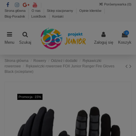
Porównywarka (
0
)
Strona główna
O nas
Sklep stacjonarny
Opinie klientów
Blog-Poradnik
LookBook
Kontakt
0
Menu
Szukaj
Zaloguj się
Koszyk
Strona główna
Rowery
Odzież i dodatki
Rękawiczki
rowerowe
Rękawiczki rowerowe FOX Junior Ranger Fire Gloves
Black (ocieplane)
Promocja -15%