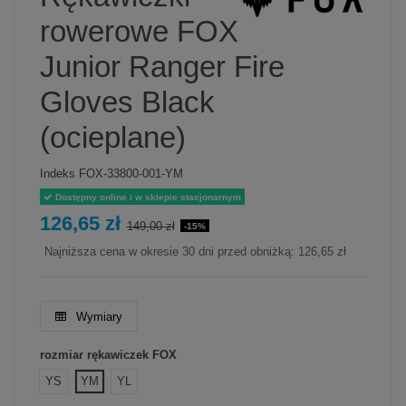
rowerowe FOX
Junior Ranger Fire
Gloves Black
(ocieplane)
Indeks
FOX-33800-001-YM
Dostępny online i w sklepie stacjonarnym
126,65 zł
149,00 zł
-15%
Najniższa cena w okresie 30 dni przed obniżką:
126,65 zł
Wymiary
rozmiar rękawiczek FOX
YS
YM
YL