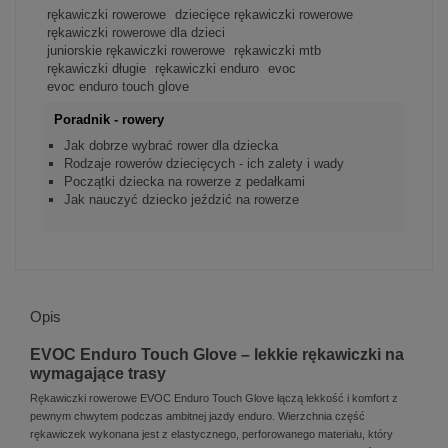
rękawiczki rowerowe
dziecięce rękawiczki rowerowe
rękawiczki rowerowe dla dzieci
juniorskie rękawiczki rowerowe
rękawiczki mtb
rękawiczki długie
rękawiczki enduro
evoc
evoc enduro touch glove
Poradnik - rowery
Jak dobrze wybrać rower dla dziecka
Rodzaje rowerów dziecięcych - ich zalety i wady
Początki dziecka na rowerze z pedałkami
Jak nauczyć dziecko jeździć na rowerze
Opis
EVOC Enduro Touch Glove – lekkie rękawiczki na
wymagające trasy
Rękawiczki rowerowe EVOC Enduro Touch Glove łączą lekkość i komfort z
pewnym chwytem podczas ambitnej jazdy enduro. Wierzchnia część
rękawiczek wykonana jest z elastycznego, perforowanego materiału, który