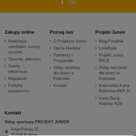
Zakupy online
Poznaj nas
Projekt Junior
Realizacja
O Projekcie Junior
Blog-Poradnik
zamówień, koszty
Opinie klientów
LookBook
wysyłek
Partnerzy i
Projekt Junior
Sposoby płatności
Przyjaciele
RACE
Zwroty,
Sklep sportowy
Sklep narciarski
reklamacje
dla dzieci w
dla dzieci w
Regulamin
Krakowie
Krakowie
Polityka
Kontakt
Krakowska Karta
prywatności
Rodzinna KKR 3+
Karta Dużej
Rodziny KDR
Kontakt
Sklep sportowy PROJEKT JUNIOR
Aleja Pokoju 20,
31-564 Kraków