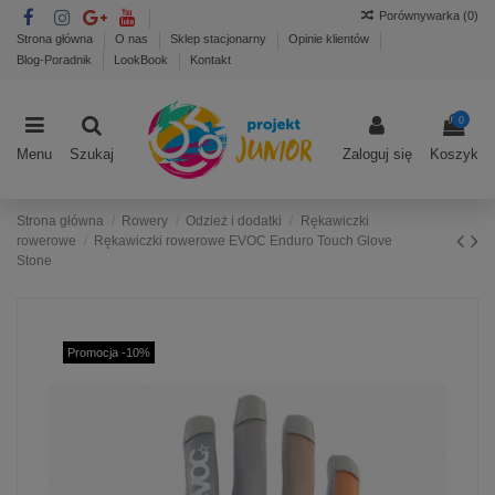
Porównywarka (
0
)
Strona główna
O nas
Sklep stacjonarny
Opinie klientów
Blog-Poradnik
LookBook
Kontakt
0
Menu
Szukaj
Zaloguj się
Koszyk
Strona główna
Rowery
Odzież i dodatki
Rękawiczki
rowerowe
Rękawiczki rowerowe EVOC Enduro Touch Glove
Stone
Promocja -10%