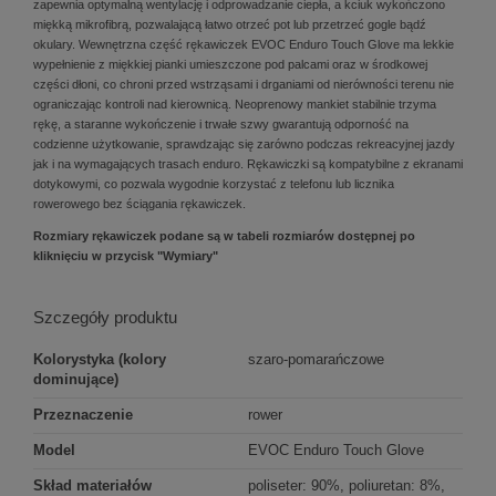
zapewnia optymalną wentylację i odprowadzanie ciepła, a kciuk wykończono
miękką mikrofibrą, pozwalającą łatwo otrzeć pot lub przetrzeć gogle bądź
okulary. Wewnętrzna część rękawiczek EVOC Enduro Touch Glove ma lekkie
wypełnienie z miękkiej pianki umieszczone pod palcami oraz w środkowej
części dłoni, co chroni przed wstrząsami i drganiami od nierówności terenu nie
ograniczając kontroli nad kierownicą. Neoprenowy mankiet stabilnie trzyma
rękę, a staranne wykończenie i trwałe szwy gwarantują odporność na
codzienne użytkowanie, sprawdzając się zarówno podczas rekreacyjnej jazdy
jak i na wymagających trasach enduro. Rękawiczki są kompatybilne z ekranami
dotykowymi, co pozwala wygodnie korzystać z telefonu lub licznika
rowerowego bez ściągania rękawiczek.
Rozmiary rękawiczek podane są w tabeli rozmiarów dostępnej po
kliknięciu w przycisk "Wymiary"
Szczegóły produktu
Kolorystyka (kolory
szaro-pomarańczowe
dominujące)
Przeznaczenie
rower
Model
EVOC Enduro Touch Glove
Skład materiałów
poliseter: 90%, poliuretan: 8%,