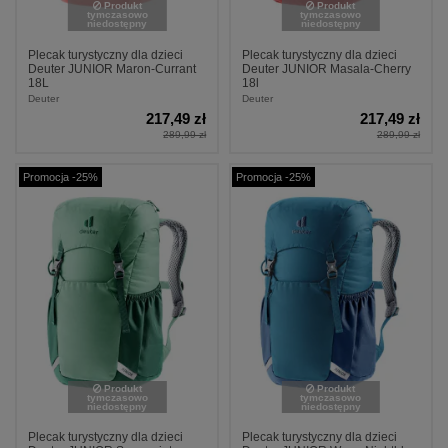
Produkt
Produkt
tymczasowo
tymczasowo
niedostępny
niedostępny
Plecak turystyczny dla dzieci
Plecak turystyczny dla dzieci
Deuter JUNIOR Maron-Currant
Deuter JUNIOR Masala-Cherry
18L
18l
Deuter
Deuter
217,49 zł
217,49 zł
289,99 zł
289,99 zł
Promocja -25%
Promocja -25%
Produkt
Produkt
tymczasowo
tymczasowo
niedostępny
niedostępny
Plecak turystyczny dla dzieci
Plecak turystyczny dla dzieci