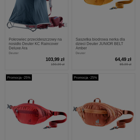
Pokrowiec przecideszczowy na
Saszetka biodrowa nerka dla
nosidło Deuter KC Raincover
dzieci Deuter JUNIOR BELT
Deluxe Ara
Amber
Deuter
Deuter
103,99 zł
64,49 zł
159,99 zł
85,99 zł
Promocja -25%
Promocja -25%