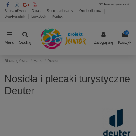
Porównywarka (
0
)
Strona główna
O nas
Sklep stacjonarny
Opinie klientów
Blog-Poradnik
LookBook
Kontakt
0
Menu
Szukaj
Zaloguj się
Koszyk
Strona główna
Marki
Deuter
Nosidła i plecaki turystyczne
Deuter