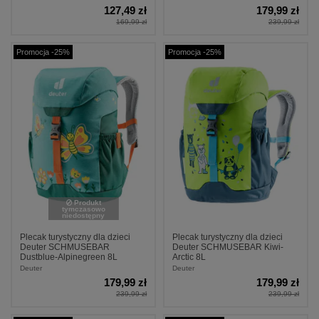
127,49 zł
179,99 zł
169,99 zł
239,99 zł
Promocja -25%
Promocja -25%
Produkt
tymczasowo
niedostępny
Plecak turystyczny dla dzieci
Plecak turystyczny dla dzieci
Deuter SCHMUSEBAR
Deuter SCHMUSEBAR Kiwi-
Dustblue-Alpinegreen 8L
Arctic 8L
Deuter
Deuter
179,99 zł
179,99 zł
239,99 zł
239,99 zł