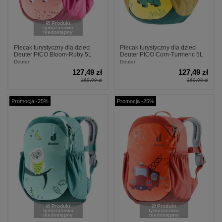
Produkt
tymczasowo
niedostępny
Plecak turystyczny dla dzieci
Plecak turystyczny dla dzieci
Deuter PICO Bloom-Ruby 5L
Deuter PICO Corn-Turmeric 5L
Deuter
Deuter
127,49 zł
127,49 zł
169,99 zł
169,99 zł
Promocja -25%
Promocja -25%
Produkt
Produkt
tymczasowo
tymczasowo
niedostępny
niedostępny