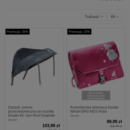
Trafność
69
Promocja -35%
Promocja -25%
Produkt
tymczasowo
niedostępny
Daszek, osłona
Kosmetyczka dziecięca Deuter
przeciwsłoneczna do nosidła
WASH BAG KIDS Ruby
Deuter KC Sun Roof Graphite
Deuter
Deuter
89,99 zł
103,99 zł
119,99 zł