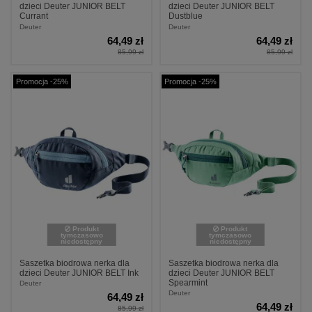
dzieci Deuter JUNIOR BELT
dzieci Deuter JUNIOR BELT
Currant
Dustblue
Deuter
Deuter
64,49 zł
64,49 zł
85,99 zł
85,99 zł
Promocja -25%
Promocja -25%
Produkt
Produkt
tymczasowo
tymczasowo
niedostępny
niedostępny
Saszetka biodrowa nerka dla
Saszetka biodrowa nerka dla
dzieci Deuter JUNIOR BELT Ink
dzieci Deuter JUNIOR BELT
Spearmint
Deuter
Deuter
64,49 zł
64,49 zł
85,99 zł