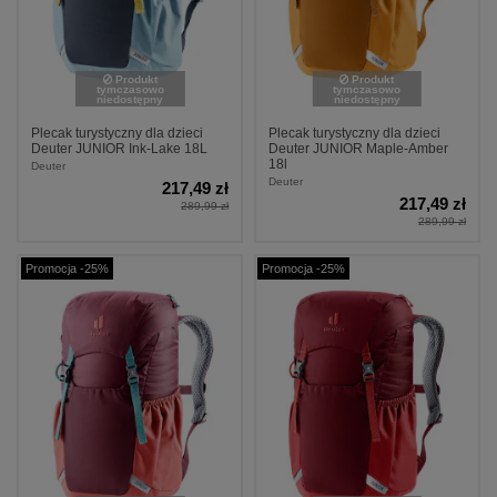
Produkt
Produkt
tymczasowo
tymczasowo
niedostępny
niedostępny
Plecak turystyczny dla dzieci
Plecak turystyczny dla dzieci
Deuter JUNIOR Ink-Lake 18L
Deuter JUNIOR Maple-Amber
18l
Deuter
Deuter
217,49 zł
217,49 zł
289,99 zł
289,99 zł
Promocja -25%
Promocja -25%