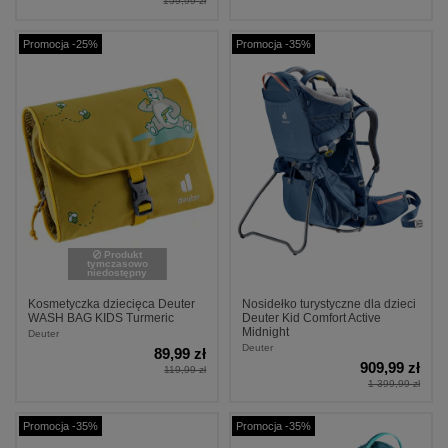
159,99 zł
Promocja -25%
Promocja -35%
Produkt
tymczasowo
niedostępny
Kosmetyczka dziecięca Deuter
Nosidełko turystyczne dla dzieci
WASH BAG KIDS Turmeric
Deuter Kid Comfort Active
Midnight
Deuter
Deuter
89,99 zł
909,99 zł
119,99 zł
1 399,99 zł
Promocja -35%
Promocja -35%