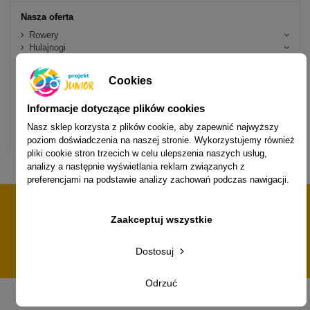
Nasza oferta
Rowery
Hulajnogi
Rowerki biegowe
Jeździki i Pojazdy
Cookies
Skating
Turystyka i rozrywka
Informacje dotyczące plików cookies
Bezpieczeństwo
Sprzęt zimowy
Nasz sklep korzysta z plików cookie, aby zapewnić najwyższy
Back to School - powrót do szkoły
poziom doświadczenia na naszej stronie. Wykorzystujemy również
pliki cookie stron trzecich w celu ulepszenia naszych usług,
analizy a następnie wyświetlania reklam związanych z
preferencjami na podstawie analizy zachowań podczas nawigacji.
Obserwuj nas i oznaczaj na zdjęciach
Zaakceptuj wszystkie
@projektjunior
Dostosuj
Odrzuć