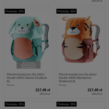
289,99 zł
Promocja -25%
Promocja -25%
Produkt
tymczasowo
niedostępny
Plecak turystyczny dla dzieci
Plecak turystyczny dla dzieci
Deuter KIKKI Glacier-Dustblue
Deuter KIKKI Mandarine-
8L
Redwood 8L
Deuter
Deuter
217,49 zł
217,49 zł
289,99 zł
289,99 zł
Promocja -25%
Promocja -25%