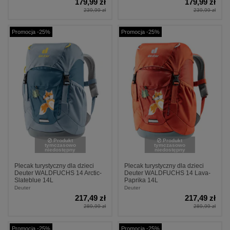
179,99 zł
179,99 zł
239,99 zł
239,99 zł
Promocja -25%
Promocja -25%
Produkt
Produkt
tymczasowo
tymczasowo
niedostępny
niedostępny
Plecak turystyczny dla dzieci
Plecak turystyczny dla dzieci
Deuter WALDFUCHS 14 Arctic-
Deuter WALDFUCHS 14 Lava-
Slateblue 14L
Paprika 14L
Deuter
Deuter
217,49 zł
217,49 zł
289,99 zł
289,99 zł
Promocja -25%
Promocja -25%