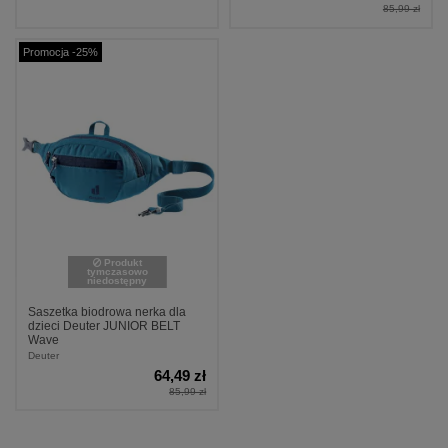
85,99 zł
Promocja -25%
Produkt
tymczasowo
niedostępny
Saszetka biodrowa nerka dla
dzieci Deuter JUNIOR BELT
Wave
Deuter
64,49 zł
85,99 zł