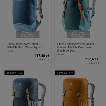
Produkt
Produkt
tymczasowo
tymczasowo
niedostępny
niedostępny
Plecak rowerowy Deuter
Plecak turystyczny dla dzieci
JUNIOR BIKE Wave-Aqua 8L
Deuter JUNIOR Deepsea-
Dustblue 18L
Deuter
Deuter
217,49 zł
217,49 zł
289,99 zł
289,99 zł
Promocja -25%
Promocja -25%