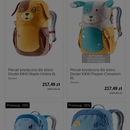
Produkt
tymczasowo
niedostępny
Plecak turystyczny dla dzieci
Plecak turystyczny dla dzieci
Deuter KIKKI Maple-Umbra 8L
Deuter KIKKI Pepper-Cinnamon
8L
Deuter
Deuter
217,49 zł
217,49 zł
289,99 zł
289,99 zł
Promocja -25%
Promocja -25%