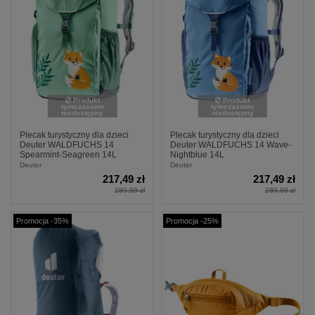
Produkt
Produkt
tymczasowo
tymczasowo
niedostępny
niedostępny
Plecak turystyczny dla dzieci
Plecak turystyczny dla dzieci
Deuter WALDFUCHS 14
Deuter WALDFUCHS 14 Wave-
Spearmint-Seagreen 14L
Nightblue 14L
Deuter
Deuter
217,49 zł
217,49 zł
289,99 zł
289,99 zł
Promocja -35%
Promocja -25%