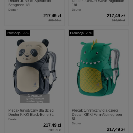
Deuter JUNIOR Spearmint-
Deuter JUNIOR Wave-Nightblue
Seagreen 18l
18l
Deuter
Deuter
217,49 zł
217,49 zł
289,99 zł
289,99 zł
Promocja -25%
Promocja -25%
Produkt
tymczasowo
niedostępny
Plecak turystyczny dla dzieci
Plecak turystyczny dla dzieci
Deuter KIKKI Black-Bone 8L
Deuter KIKKI Fern-Alpinegreen
8L
Deuter
Deuter
217,49 zł
217,49 zł
289,99 zł