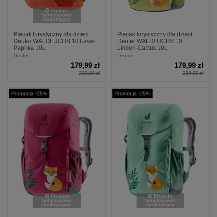
Produkt
tymczasowo
niedostępny
Plecak turystyczny dla dzieci
Plecak turystyczny dla dzieci
Deuter WALDFUCHS 10 Lava-
Deuter WALDFUCHS 10
Paprika 10L
Linden-Cactus 10L
Deuter
Deuter
179,99 zł
179,99 zł
239,99 zł
239,99 zł
Promocja -25%
Promocja -25%
Produkt
Produkt
tymczasowo
tymczasowo
niedostępny
niedostępny