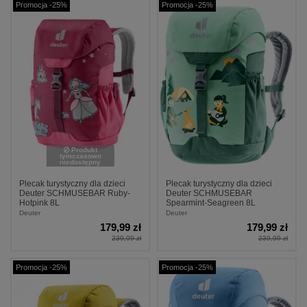
Promocja -25%
Promocja -25%
Produkt
tymczasowo
niedostępny
Plecak turystyczny dla dzieci
Plecak turystyczny dla dzieci
Deuter SCHMUSEBAR Ruby-
Deuter SCHMUSEBAR
Hotpink 8L
Spearmint-Seagreen 8L
Deuter
Deuter
179,99 zł
179,99 zł
239,99 zł
239,99 zł
Promocja -25%
Promocja -25%