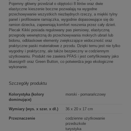
Pojemny główny przedział o objętości 8 litrów oraz dwie
elastyczne kieszenie boczne pozwalają na wygodne
przechowywanie wszystkich niezbędnych rzeczy, a miękki tylny
panel i profilowane ramiączka, wygodnie dopasowujące się do
ramion dziecka, zapewniają komfort noszenia przez cały dzień.
Plecak Kikki posiada regulowany pas piersiowy, elastyczną
przegrodę wewnętrzną do przechowywania mokrych ubrań lub
bidonu, odblaskowe elementy zwiększające widoczność oraz
praktyczne paski materiałowe z przodu. Dzięki temu jest nie tylko
wygodny i praktyczny, ale także bezpieczny w codziennym
użytkowaniu. Produkt nie zawiera PFAS i jest certyfikowany jako
bluesign® oraz Green Button, co potwierdza jego ekologiczne
wykonanie.
Szczegóły produktu
Kolorystyka (kolory
morski - pomarańczowy
dominujące)
Wymiary (wys. x szer. x dł.)
36 x 20 x 17 cm
Przeznaczenie
codzienne użytkowanie
przedszkole
turystyka