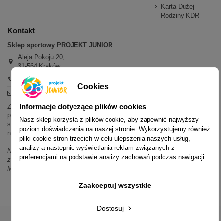
Karta Dużej
Rodziny KDR
Kontakt
Sklep sportowy PROJEKT JUNIOR
Aleja Pokoju 20,
31-564 Kraków
+48 600 779 897
Cookies
sklep@projektjunior.pl
Informacje dotyczące plików cookies
Zapraszamy do sklepu stacjonarnego:
poniedziałek - piątek: 11.00-19.00
Nasz sklep korzysta z plików cookie, aby zapewnić najwyższy
sobota: 10.00-14.00
poziom doświadczenia na naszej stronie. Wykorzystujemy również
niedziela (każda): nieczynne
pliki cookie stron trzecich w celu ulepszenia naszych usług,
analizy a następnie wyświetlania reklam związanych z
Nie odpowiadamy na wiadomości SMS. W sprawach dotyczących
preferencjami na podstawie analizy zachowań podczas nawigacji.
zamówień i oferty prosimy o kontakt mailowy, telefoniczny lub przez
Messenger.
Zaakceptuj wszystkie
Dostosuj