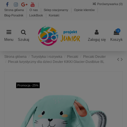
Porównywarka (
0
)
Strona główna
O nas
Sklep stacjonarny
Opinie klientów
Blog-Poradnik
LookBook
Kontakt
0
Menu
Szukaj
Zaloguj się
Koszyk
Strona główna
Turystyka i rozrywka
Plecaki
Plecaki Deuter
Plecak turystyczny dla dzieci Deuter KIKKI Glacier-Dustblue 8L
Promocja -25%