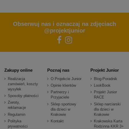
Obserwuj nas i oznaczaj na zdjęciach
@projektjunior
Zakupy online
Poznaj nas
Projekt Junior
Realizacja
O Projekcie Junior
Blog-Poradnik
zamówień, koszty
Opinie klientów
LookBook
wysyłek
Partnerzy i
Projekt Junior
Sposoby płatności
Przyjaciele
RACE
Zwroty,
Sklep sportowy
Sklep narciarski
reklamacje
dla dzieci w
dla dzieci w
Regulamin
Krakowie
Krakowie
Polityka
Kontakt
Krakowska Karta
prywatności
Rodzinna KKR 3+