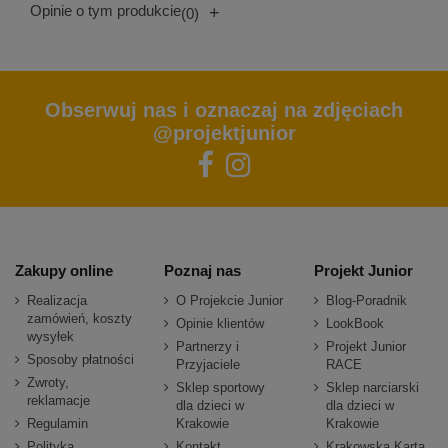
Opinie o tym produkcie
+
(0)
Obserwuj nas i oznaczaj na zdjęciach
@projektjunior
Zakupy online
Poznaj nas
Projekt Junior
Realizacja
O Projekcie Junior
Blog-Poradnik
zamówień, koszty
Opinie klientów
LookBook
wysyłek
Partnerzy i
Projekt Junior
Sposoby płatności
Przyjaciele
RACE
Zwroty,
Sklep sportowy
Sklep narciarski
reklamacje
dla dzieci w
dla dzieci w
Regulamin
Krakowie
Krakowie
Polityka
Kontakt
Krakowska Karta