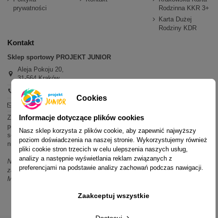
prywatności
Rodzinna KKR 3+
Karta Dużej
Rodziny KDR
Kontakt
Sklep sportowy PROJEKT JUNIOR
Aleja Pokoju 20,
31-564 Kraków
+48 600 779 897
Cookies
sklep@projektjunior.pl
Informacje dotyczące plików cookies
Zapraszamy do sklepu stacjonarnego:
poniedziałek - piątek: 11.00-19.00
Nasz sklep korzysta z plików cookie, aby zapewnić najwyższy
sobota: 10.00-14.00
poziom doświadczenia na naszej stronie. Wykorzystujemy również
niedziela (każda): nieczynne
pliki cookie stron trzecich w celu ulepszenia naszych usług,
analizy a następnie wyświetlania reklam związanych z
Nie odpowiadamy na wiadomości SMS. W sprawach dotyczących
preferencjami na podstawie analizy zachowań podczas nawigacji.
zamówień i oferty prosimy o kontakt mailowy, telefoniczny lub przez
Messenger.
Zaakceptuj wszystkie