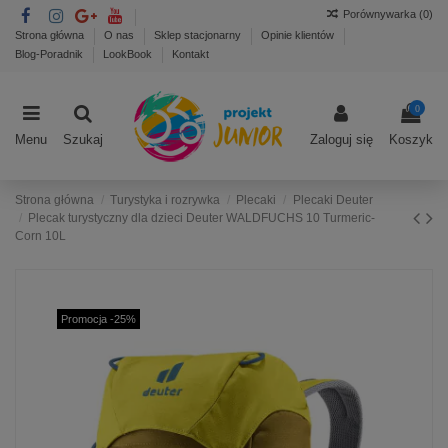
Porównywarka (
0
)
Strona główna
O nas
Sklep stacjonarny
Opinie klientów
Blog-Poradnik
LookBook
Kontakt
0
Menu
Szukaj
Zaloguj się
Koszyk
Strona główna
Turystyka i rozrywka
Plecaki
Plecaki Deuter
Plecak turystyczny dla dzieci Deuter WALDFUCHS 10 Turmeric-
Corn 10L
Promocja -25%