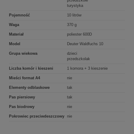
przedszkole
turystyka
Pojemność
10 litrów
Waga
370 g
Materiał
poliester 600D
Model
Deuter Waldfuchs 10
Grupa wiekowa
dzieci
przedszkolak
Liczba komór i kieszeni
1 komora + 3 kieszenie
Mieści format A4
nie
Elementy odblaskowe
tak
Pas piersiowy
tak
Pas biodrowy
nie
Pokrowiec przeciwdeszczowy
nie