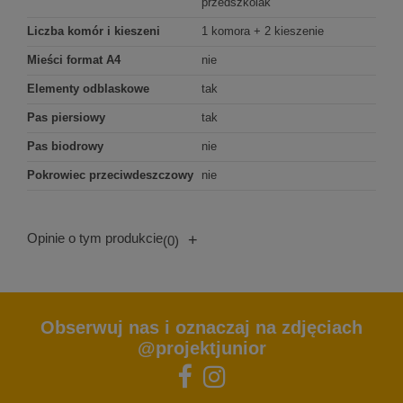
przedszkolak
Liczba komór i kieszeni
1 komora + 2 kieszenie
Mieści format A4
nie
Elementy odblaskowe
tak
Pas piersiowy
tak
Pas biodrowy
nie
Pokrowiec przeciwdeszczowy
nie
Opinie o tym produkcie
+
(0)
Obserwuj nas i oznaczaj na zdjęciach
@projektjunior