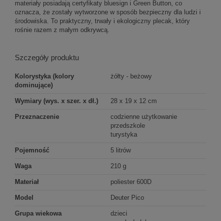
materiały posiadają certyfikaty bluesign i Green Button, co
oznacza, że zostały wytworzone w sposób bezpieczny dla ludzi i
środowiska. To praktyczny, trwały i ekologiczny plecak, który
rośnie razem z małym odkrywcą.
Szczegóły produktu
Kolorystyka (kolory
żółty - beżowy
dominujące)
Wymiary (wys. x szer. x dł.)
28 x 19 x 12 cm
Przeznaczenie
codzienne użytkowanie
przedszkole
turystyka
Pojemność
5 litrów
Waga
210 g
Materiał
poliester 600D
Model
Deuter Pico
Grupa wiekowa
dzieci