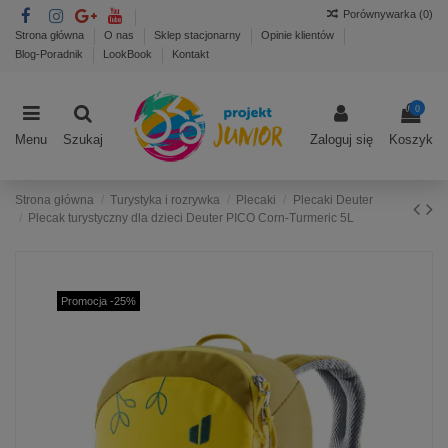
Porównywarka (
0
)
Strona główna
O nas
Sklep stacjonarny
Opinie klientów
Blog-Poradnik
LookBook
Kontakt
0
Menu
Szukaj
Zaloguj się
Koszyk
Strona główna
Turystyka i rozrywka
Plecaki
Plecaki Deuter
Plecak turystyczny dla dzieci Deuter PICO Corn-Turmeric 5L
Promocja -25%