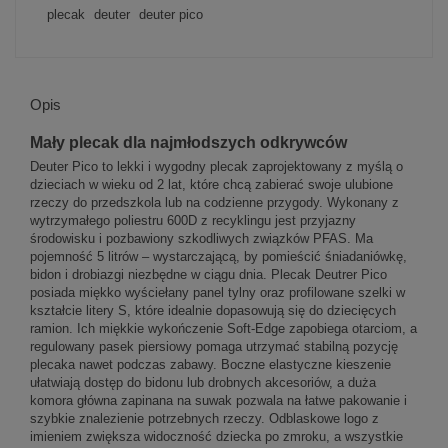
plecak
deuter
deuter pico
Opis
Mały plecak dla najmłodszych odkrywców
Deuter Pico to lekki i wygodny plecak zaprojektowany z myślą o
dzieciach w wieku od 2 lat, które chcą zabierać swoje ulubione
rzeczy do przedszkola lub na codzienne przygody. Wykonany z
wytrzymałego poliestru 600D z recyklingu jest przyjazny
środowisku i pozbawiony szkodliwych związków PFAS. Ma
pojemność 5 litrów – wystarczającą, by pomieścić śniadaniówkę,
bidon i drobiazgi niezbędne w ciągu dnia. Plecak Deutrer Pico
posiada miękko wyściełany panel tylny oraz profilowane szelki w
kształcie litery S, które idealnie dopasowują się do dziecięcych
ramion. Ich miękkie wykończenie Soft-Edge zapobiega otarciom, a
regulowany pasek piersiowy pomaga utrzymać stabilną pozycję
plecaka nawet podczas zabawy. Boczne elastyczne kieszenie
ułatwiają dostęp do bidonu lub drobnych akcesoriów, a duża
komora główna zapinana na suwak pozwala na łatwe pakowanie i
szybkie znalezienie potrzebnych rzeczy. Odblaskowe logo z
imieniem zwiększa widoczność dziecka po zmroku, a wszystkie