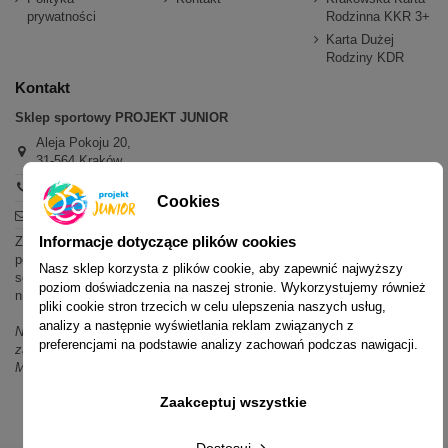
prywatności
Rodzinna KKR 3+
Karta Dużej
Rodziny KDR
Kontakt
Sklep sportowy PROJEKT JUNIOR
Aleja Pokoju 20,
31-564 Kraków
+48 600 779 897
Cookies
sklep@projektjunior.pl
Informacje dotyczące plików cookies
Zapraszamy do sklepu stacjonarnego:
poniedziałek - piątek: 11.00-19.00
Nasz sklep korzysta z plików cookie, aby zapewnić najwyższy
sobota: 10.00-14.00
poziom doświadczenia na naszej stronie. Wykorzystujemy również
niedziela (każda): nieczynne
pliki cookie stron trzecich w celu ulepszenia naszych usług,
analizy a następnie wyświetlania reklam związanych z
Nie odpowiadamy na wiadomości SMS. W sprawach dotyczących
preferencjami na podstawie analizy zachowań podczas nawigacji.
zamówień i oferty prosimy o kontakt mailowy, telefoniczny lub przez
Messenger.
Zaakceptuj wszystkie