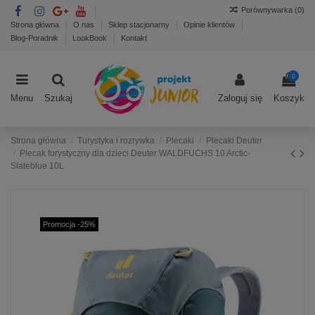
Porównywarka (
0
)
Strona główna
O nas
Sklep stacjonarny
Opinie klientów
Blog-Poradnik
LookBook
Kontakt
0
Menu
Szukaj
Zaloguj się
Koszyk
Strona główna
Turystyka i rozrywka
Plecaki
Plecaki Deuter
Plecak turystyczny dla dzieci Deuter WALDFUCHS 10 Arctic-
Slateblue 10L
Promocja -25%