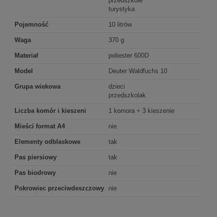
przedszkole
turystyka
Pojemność
10 litrów
Waga
370 g
Materiał
poliester 600D
Model
Deuter Waldfuchs 10
Grupa wiekowa
dzieci
przedszkolak
Liczba komór i kieszeni
1 komora + 3 kieszenie
Mieści format A4
nie
Elementy odblaskowe
tak
Pas piersiowy
tak
Pas biodrowy
nie
Pokrowiec przeciwdeszczowy
nie