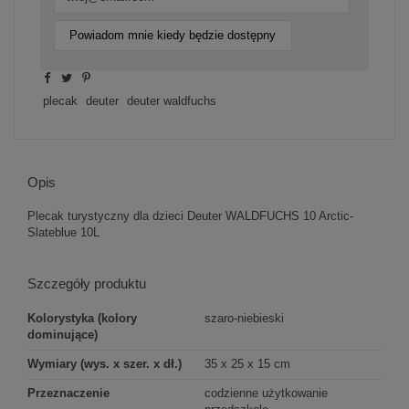
Powiadom mnie kiedy będzie dostępny
plecak
deuter
deuter waldfuchs
Opis
Plecak turystyczny dla dzieci Deuter WALDFUCHS 10 Arctic-
Slateblue 10L
Szczegóły produktu
Kolorystyka (kolory
szaro-niebieski
dominujące)
Wymiary (wys. x szer. x dł.)
35 x 25 x 15 cm
Przeznaczenie
codzienne użytkowanie