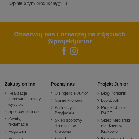
Opinie o tym produkcie
+
(0)
Obserwuj nas i oznaczaj na zdjęciach
@projektjunior
Zakupy online
Poznaj nas
Projekt Junior
Realizacja
O Projekcie Junior
Blog-Poradnik
zamówień, koszty
Opinie klientów
LookBook
wysyłek
Partnerzy i
Projekt Junior
Sposoby płatności
Przyjaciele
RACE
Zwroty,
Sklep sportowy
Sklep narciarski
reklamacje
dla dzieci w
dla dzieci w
Regulamin
Krakowie
Krakowie
Polityka
Kontakt
Krakowska Karta