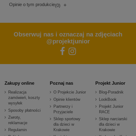
Opinie o tym produkcie
+
(0)
Obserwuj nas i oznaczaj na zdjęciach
@projektjunior
Zakupy online
Poznaj nas
Projekt Junior
Realizacja
O Projekcie Junior
Blog-Poradnik
zamówień, koszty
Opinie klientów
LookBook
wysyłek
Partnerzy i
Projekt Junior
Sposoby płatności
Przyjaciele
RACE
Zwroty,
Sklep sportowy
Sklep narciarski
reklamacje
dla dzieci w
dla dzieci w
Regulamin
Krakowie
Krakowie