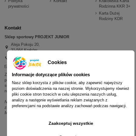
Polityka
Kontakt
Krakowska Karta
prywatności
Rodzinna KKR 3+
Karta Dużej
Rodziny KDR
Kontakt
Sklep sportowy PROJEKT JUNIOR
Aleja Pokoju 20,
31-564 Kraków
+48 600 779 897
Cookies
sklep@projektjunior.pl
Informacje dotyczące plików cookies
Zapraszamy do sklepu stacjonarnego:
poniedziałek - piątek: 11.00-19.00
Nasz sklep korzysta z plików cookie, aby zapewnić najwyższy
sobota: 10.00-14.00
poziom doświadczenia na naszej stronie. Wykorzystujemy również
niedziela (każda): nieczynne
pliki cookie stron trzecich w celu ulepszenia naszych usług,
analizy a następnie wyświetlania reklam związanych z
Nie odpowiadamy na wiadomości SMS. W sprawach dotyczących
preferencjami na podstawie analizy zachowań podczas nawigacji.
zamówień i oferty prosimy o kontakt mailowy, telefoniczny lub przez
Messenger.
Zaakceptuj wszystkie