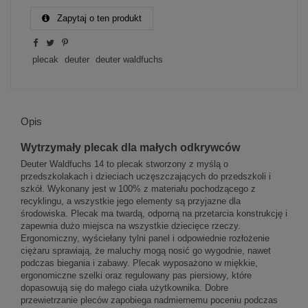
Zapytaj o ten produkt
plecak
deuter
deuter waldfuchs
Opis
Wytrzymały plecak dla małych odkrywców
Deuter Waldfuchs 14 to plecak stworzony z myślą o
przedszkolakach i dzieciach uczęszczających do przedszkoli i
szkół. Wykonany jest w 100% z materiału pochodzącego z
recyklingu, a wszystkie jego elementy są przyjazne dla
środowiska. Plecak ma twardą, odporną na przetarcia konstrukcję i
zapewnia dużo miejsca na wszystkie dziecięce rzeczy.
Ergonomiczny, wyściełany tylni panel i odpowiednie rozłożenie
ciężaru sprawiają, że maluchy mogą nosić go wygodnie, nawet
podczas biegania i zabawy. Plecak wyposażono w miękkie,
ergonomiczne szelki oraz regulowany pas piersiowy, które
dopasowują się do małego ciała użytkownika. Dobre
przewietrzanie pleców zapobiega nadmiernemu poceniu podczas