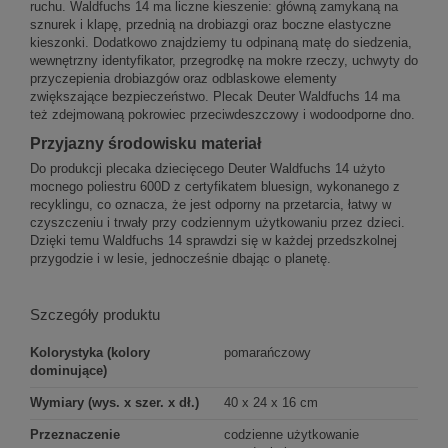
ruchu. Waldfuchs 14 ma liczne kieszenie: główną zamykaną na
sznurek i klapę, przednią na drobiazgi oraz boczne elastyczne
kieszonki. Dodatkowo znajdziemy tu odpinaną matę do siedzenia,
wewnętrzny identyfikator, przegrodkę na mokre rzeczy, uchwyty do
przyczepienia drobiazgów oraz odblaskowe elementy
zwiększające bezpieczeństwo. Plecak Deuter Waldfuchs 14 ma
też zdejmowaną pokrowiec przeciwdeszczowy i wodoodporne dno.
Przyjazny środowisku materiał
Do produkcji plecaka dziecięcego Deuter Waldfuchs 14 użyto
mocnego poliestru 600D z certyfikatem bluesign, wykonanego z
recyklingu, co oznacza, że jest odporny na przetarcia, łatwy w
czyszczeniu i trwały przy codziennym użytkowaniu przez dzieci.
Dzięki temu Waldfuchs 14 sprawdzi się w każdej przedszkolnej
przygodzie i w lesie, jednocześnie dbając o planetę.
Szczegóły produktu
Kolorystyka (kolory
pomarańczowy
dominujące)
Wymiary (wys. x szer. x dł.)
40 x 24 x 16 cm
Przeznaczenie
codzienne użytkowanie