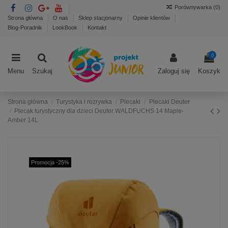
Porównywarka (
0
)
Strona główna
O nas
Sklep stacjonarny
Opinie klientów
Blog-Poradnik
LookBook
Kontakt
0
Menu
Szukaj
Zaloguj się
Koszyk
Strona główna
Turystyka i rozrywka
Plecaki
Plecaki Deuter
Plecak turystyczny dla dzieci Deuter WALDFUCHS 14 Maple-
Amber 14L
Promocja -25%