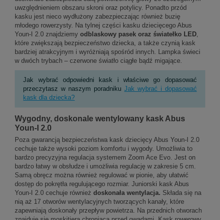
uwzględnieniem obszaru skroni oraz potylicy. Ponadto przód
kasku jest nieco wydłużony zabezpieczając również buzię
młodego rowerzysty. Na tylnej części kasku dziecięcego Abus
Youn-I 2.0 znajdziemy
odblaskowy pasek oraz światełko LED
,
które zwiększają bezpieczeństwo dziecka, a także czynią kask
bardziej atrakcyjnym i wyróżniają spośród innych. Lampka świeci
w dwóch trybach – czerwone światło ciągłe bądź migające.
Jak wybrać odpowiedni kask i właściwe go dopasować
przeczytasz w naszym poradniku
Jak wybrać i dopasować
kask dla dziecka?
Wygodny, doskonale wentylowany kask Abus
Youn-I 2.0
Poza gwarancją bezpieczeństwa kask dziecięcy Abus Youn-I 2.0
cechuje także wysoki poziom komfortu i wygody. Umożliwia to
bardzo precyzyjna regulacja systemem Zoom Ace Evo. Jest on
bardzo łatwy w obsłudze i umożliwia regulację w zakresie 5 cm.
Samą obręcz można również regulować w pionie, aby ułatwić
dostęp do pokrętła regulującego rozmiar. Juniorski kask Abus
Youn-I 2.0 cechuje również
doskonała wentylacja.
Składa się na
nią aż 17 otworów wentylacyjnych tworzących kanały, które
zapewniają doskonały przepływ powietrza. Na przednich otworach
znajduje się moskitiera chroniąca przed owadami. Kask rowerowy