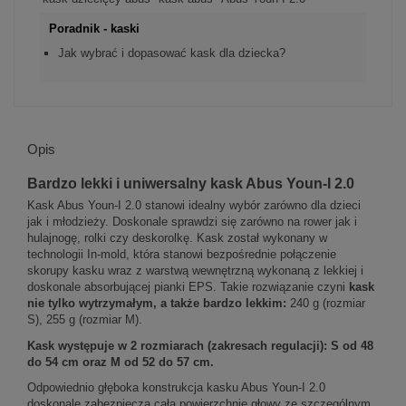
Poradnik - kaski
Jak wybrać i dopasować kask dla dziecka?
Opis
Bardzo lekki i uniwersalny kask Abus Youn-I 2.0
Kask Abus Youn-I 2.0 stanowi idealny wybór zarówno dla dzieci
jak i młodzieży. Doskonale sprawdzi się zarówno na rower jak i
hulajnogę, rolki czy deskorolkę. Kask został wykonany w
technologii In-mold, która stanowi bezpośrednie połączenie
skorupy kasku wraz z warstwą wewnętrzną wykonaną z lekkiej i
doskonale absorbującej pianki EPS. Takie rozwiązanie czyni
kask
nie tylko wytrzymałym, a także bardzo lekkim:
240 g (rozmiar
S), 255 g (rozmiar M).
Kask występuje w 2 rozmiarach (zakresach regulacji): S od 48
do 54 cm oraz M od 52 do 57 cm.
Odpowiednio głęboka konstrukcja kasku Abus Youn-I 2.0
doskonale zabezpiecza całą powierzchnię głowy ze szczególnym