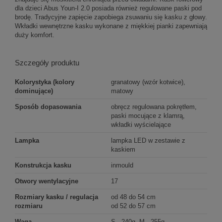
dla dzieci Abus Youn-I 2.0 posiada również regulowane paski pod
brodę. Tradycyjne zapięcie zapobiega zsuwaniu się kasku z głowy.
Wkładki wewnętrzne kasku wykonane z miękkiej pianki zapewniają
duży komfort.
Szczegóły produktu
Kolorystyka (kolory
granatowy (wzór kotwice),
dominujące)
matowy
Sposób dopasowania
obręcz regulowana pokrętłem,
paski mocujące z klamrą,
wkładki wyścielające
Lampka
lampka LED w zestawie z
kaskiem
Konstrukcja kasku
inmould
Otwory wentylacyjne
17
Rozmiary kasku / regulacja
od 48 do 54 cm
rozmiaru
od 52 do 57 cm
Waga
S - 240g, M - 255g