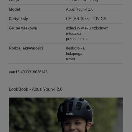
Model
Abus Youn-I 2.0
Certyfikaty
CE (EN 1078), TÜV GS
Grupa wiekowa
dzieci w wieku szkolnym
młodzież
przedszkolak
Rodzaj aktywności
deskorolka
hulajnoga
rower
ean13
4003318638145
LookBook - Abus Youn-I 2.0