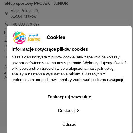
Sklep sportowy PROJEKT JUNIOR
Aleja Pokoju 20,
31-564 Kraków
+48 600 779 897
sklep@projektjunior.pl
Cookies
Zapraszamy do sklepu stacjonarnego:
poniedziałek - piątek: 11.00-19.00
Informacje dotyczące plików cookies
sobota: 10.00-14.00
niedziela (każda): nieczynne
Nasz sklep korzysta z plików cookie, aby zapewnić najwyższy
poziom doświadczenia na naszej stronie. Wykorzystujemy również
Nie odpowiadamy na wiadomości SMS. W sprawach dotyczących
pliki cookie stron trzecich w celu ulepszenia naszych usług,
zamówień i oferty prosimy o kontakt mailowy, telefoniczny lub przez
analizy a następnie wyświetlania reklam związanych z
Messenger.
preferencjami na podstawie analizy zachowań podczas nawigacji.
Zaakceptuj wszystkie
Dostosuj
© 2014-2023 Projekt Junior Aleja Pokoju 20, 31-564 Kraków
Odrzuć