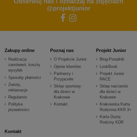
Obserwuj nas i oznaczaj na zdjęciach
@projektjunior
Zakupy online
Poznaj nas
Projekt Junior
Realizacja
O Projekcie Junior
Blog-Poradnik
zamówień, koszty
Opinie klientów
LookBook
wysyłek
Partnerzy i
Projekt Junior
Sposoby płatności
Przyjaciele
RACE
Zwroty,
Sklep sportowy
Sklep narciarski
reklamacje
dla dzieci w
dla dzieci w
Regulamin
Krakowie
Krakowie
Polityka
Kontakt
Krakowska Karta
prywatności
Rodzinna KKR 3+
Karta Dużej
Rodziny KDR
Kontakt