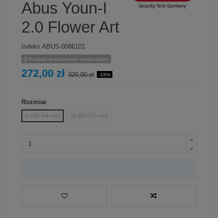
Abus Youn-I
2.0 Flower Art
Indeks
ABUS-0086101
Produkt tymczasowo niedostępny
272,00 zł
320,00 zł
-15%
Rozmiar
S (48-54 cm)
M (52-57 cm)
Dodaj do koszyka