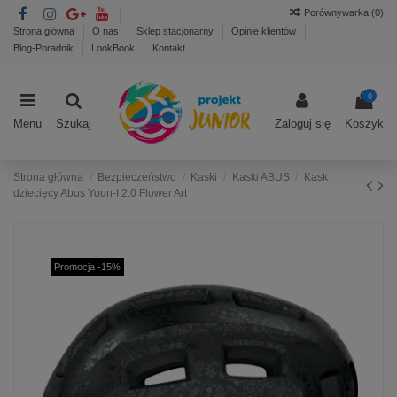
Porównywarka (
0
)
Strona główna
O nas
Sklep stacjonarny
Opinie klientów
Blog-Poradnik
LookBook
Kontakt
0
Menu
Szukaj
Zaloguj się
Koszyk
Strona główna
Bezpieczeństwo
Kaski
Kaski ABUS
Kask
dziecięcy Abus Youn-I 2.0 Flower Art
Promocja -15%