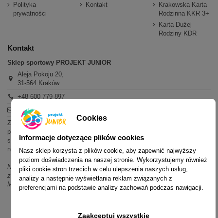
Polityka
Kontakt
Krakowska Karta
prywatności
Rodzinna KKR 3+
Karta Dużej
Rodziny KDR
Kontakt
Sklep sportowy PROJEKT JUNIOR
Aleja Pokoju 20,
31-564 Kraków
+48 600 779 897
sklep@projektjunior.pl
Cookies
Zapraszamy do sklepu stacjonarnego:
poniedziałek - piątek: 11.00-19.00
Informacje dotyczące plików cookies
sobota: 10.00-14.00
niedziela (każda): nieczynne
Nasz sklep korzysta z plików cookie, aby zapewnić najwyższy
poziom doświadczenia na naszej stronie. Wykorzystujemy również
Nie odpowiadamy na wiadomości SMS. W sprawach dotyczących
pliki cookie stron trzecich w celu ulepszenia naszych usług,
zamówień i oferty prosimy o kontakt mailowy, telefoniczny lub przez
analizy a następnie wyświetlania reklam związanych z
Messenger.
preferencjami na podstawie analizy zachowań podczas nawigacji.
Zaakceptuj wszystkie