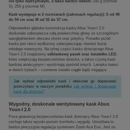
nie tylko wytrzymałym, a także bardzo lekkim:
240 g (rozmiar
S), 255 g (rozmiar M).
Kask występuje w 2 rozmiarach (zakresach regulacji): S od 48
do 54 cm oraz M od 52 do 57 cm.
Odpowiednio głęboka konstrukcja kasku Abus Youn-I 2.0
doskonale zabezpiecza całą powierzchnię głowy ze szczególnym
uwzględnieniem obszaru skroni oraz potylicy. Ponadto przód
kasku jest nieco wydłużony zabezpieczając również buzię
młodego rowerzysty. Na tylnej części kasku dziecięcego Abus
Youn-I 2.0 znajdziemy
odblaskowy pasek oraz światełko LED
,
które zwiększają bezpieczeństwo dziecka, a także czynią kask
bardziej atrakcyjnym i wyróżniają spośród innych. Lampka świeci
w dwóch trybach – czerwone światło ciągłe bądź migające.
Jak wybrać odpowiedni kask i właściwe go dopasować
przeczytasz w naszym poradniku
Jak wybrać i dopasować
kask dla dziecka?
Wygodny, doskonale wentylowany kask Abus
Youn-I 2.0
Poza gwarancją bezpieczeństwa kask dziecięcy Abus Youn-I 2.0
cechuje także wysoki poziom komfortu i wygody. Umożliwia to
bardzo precyzyjna regulacja systemem Zoom Ace Evo. Jest on