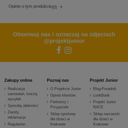
Opinie o tym produkcie
+
(0)
Obserwuj nas i oznaczaj na zdjęciach
@projektjunior
Zakupy online
Poznaj nas
Projekt Junior
Realizacja
O Projekcie Junior
Blog-Poradnik
zamówień, koszty
Opinie klientów
LookBook
wysyłek
Partnerzy i
Projekt Junior
Sposoby płatności
Przyjaciele
RACE
Zwroty,
Sklep sportowy
Sklep narciarski
reklamacje
dla dzieci w
dla dzieci w
Regulamin
Krakowie
Krakowie