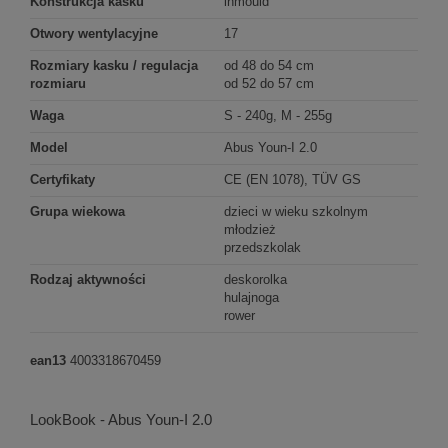
Konstrukcja kasku
inmould
Otwory wentylacyjne
17
Rozmiary kasku / regulacja
od 48 do 54 cm
rozmiaru
od 52 do 57 cm
Waga
S - 240g, M - 255g
Model
Abus Youn-I 2.0
Certyfikaty
CE (EN 1078), TÜV GS
Grupa wiekowa
dzieci w wieku szkolnym
młodzież
przedszkolak
Rodzaj aktywności
deskorolka
hulajnoga
rower
ean13
4003318670459
LookBook - Abus Youn-I 2.0