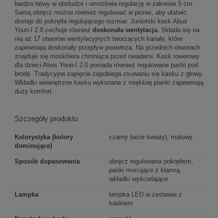
bardzo łatwy w obsłudze i umożliwia regulację w zakresie 5 cm.
Samą obręcz można również regulować w pionie, aby ułatwić
dostęp do pokrętła regulującego rozmiar. Juniorski kask Abus
Youn-I 2.0 cechuje również
doskonała wentylacja.
Składa się na
nią aż 17 otworów wentylacyjnych tworzących kanały, które
zapewniają doskonały przepływ powietrza. Na przednich otworach
znajduje się moskitiera chroniąca przed owadami. Kask rowerowy
dla dzieci Abus Youn-I 2.0 posiada również regulowane paski pod
brodę. Tradycyjne zapięcie zapobiega zsuwaniu się kasku z głowy.
Wkładki wewnętrzne kasku wykonane z miękkiej pianki zapewniają
duży komfort.
Szczegóły produktu
Kolorystyka (kolory
czarny (wzór kwiaty), matowy
dominujące)
Sposób dopasowania
obręcz regulowana pokrętłem,
paski mocujące z klamrą,
wkładki wyścielające
Lampka
lampka LED w zestawie z
kaskiem