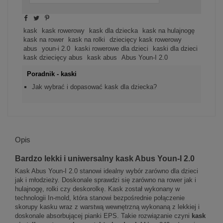
kask
kask rowerowy
kask dla dziecka
kask na hulajnogę
kask na rower
kask na rolki
dziecięcy kask rowerowy
abus
youn-i 2.0
kaski rowerowe dla dzieci
kaski dla dzieci
kask dziecięcy abus
kask abus
Abus Youn-I 2.0
Poradnik - kaski
Jak wybrać i dopasować kask dla dziecka?
Opis
Bardzo lekki i uniwersalny kask Abus Youn-I 2.0
Kask Abus Youn-I 2.0 stanowi idealny wybór zarówno dla dzieci
jak i młodzieży. Doskonale sprawdzi się zarówno na rower jak i
hulajnogę, rolki czy deskorolkę. Kask został wykonany w
technologii In-mold, która stanowi bezpośrednie połączenie
skorupy kasku wraz z warstwą wewnętrzną wykonaną z lekkiej i
doskonale absorbującej pianki EPS. Takie rozwiązanie czyni
kask